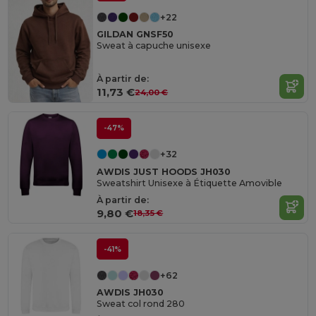
+22
GILDAN GNSF50
Sweat à capuche unisexe
À partir de:
11,73 €
24,00 €
-47%
+32
AWDIS JUST HOODS JH030
Sweatshirt Unisexe à Étiquette Amovible
À partir de:
9,80 €
18,35 €
-41%
+62
AWDIS JH030
Sweat col rond 280