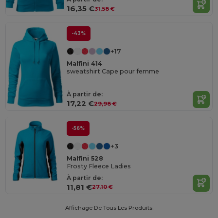
16,35 €
31,58 €
-43%
+17
Malfini 414
sweatshirt Cape pour femme
À partir de:
17,22 €
29,98 €
-56%
+3
Malfini 528
Frosty Fleece Ladies
À partir de:
11,81 €
27,10 €
Affichage De Tous Les Produits.