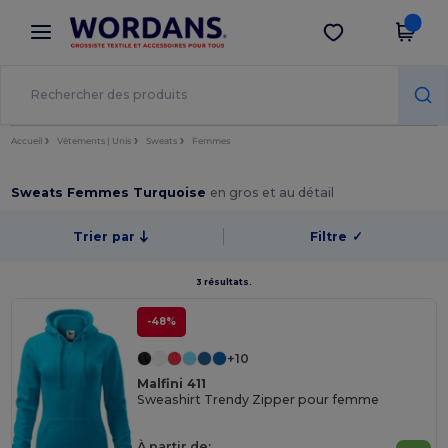
×
Appli Wordans
Obtenir l'appli
Meilleurs prix sur l’app !
Accueil
Vêtements | Unis
Sweats
Femmes
Sweats Femmes Turquoise
en gros et au détail
Trier par
Filtre
✓
3 résultats.
-48%
+10
Malfini 411
Sweashirt Trendy Zipper pour femme
À partir de: