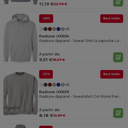
11,19 €
22,70 €
-48%
Best Seller
+5
Radsow UXX04
Radsow Apparel - Sweat Shirt à capuche London pour hommes
À partir de:
9,51 €
18,27 €
-32%
Best Seller
+5
Radsow UXX03
Radsow Apparel - Sweatshirt Col Rond Paris pour hommes
Organic
À partir de:
Cotton
8,18 €
12,05 €