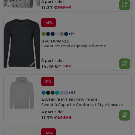
À partir de:
Cotton
11,37 €
23,25 €
-45%
+15
B&C BCW32B
Sweat col rond organique femme
À partir de:
14,19 €
25,68 €
-51%
+95
AWDIS JUST HOODS JH001
Sweat à Capuche Confort et Style Unisexe
À partir de:
11,79 €
24,30 €
-45%