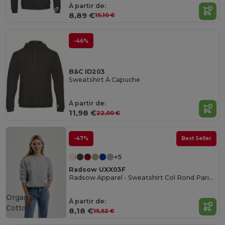
À partir de:
8,89 €
15,10 €
-46%
B&C ID203
Sweatshirt À Capuche
À partir de:
11,98 €
22,00 €
-47%
Best Seller
+5
Radsow UXX03F
Radsow Apparel - Sweatshirt Col Rond Paris pour femmes
Organic
À partir de:
Cotton
8,18 €
15,52 €