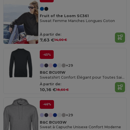
Fruit of the Loom SC361
Sweat Femme Manches Longues Coton
À partir de:
7,63 €
14,00 €
-45%
+29
B&C BCU01W
Sweatshirt Confort Élégant pour Toutes Saisons
À partir de:
10,16 €
18,60 €
-46%
+29
B&C BCU03W
Sweat à Capuche Unisexe Confort Moderne