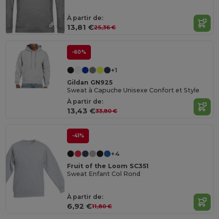
À partir de:
13,81 €
25,36 €
-60%
+1
Gildan GN925
Sweat à Capuche Unisexe Confort et Style
À partir de:
13,43 €
33,80 €
-41%
+4
Fruit of the Loom SC351
Sweat Enfant Col Rond
À partir de:
6,92 €
11,80 €