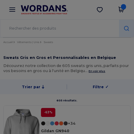
×
Appli Wordans
Obtenir l'appli
Meilleurs prix sur l’app !
Accueil
Vêtements | Unis
Sweats
Sweats Gris en Gros et Personnalisables en Belgique
Découvrez notre collection de 605 sweats gris unis, parfaits pour
vos besoins en gros ou à l'unité en Belgiqu…
En voir plus
Trier par
Filtre
✓
605 résultats.
-63%
+34
Gildan GN940