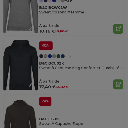
+29
B&C BCW02W
Sweat col rond # femme
À partir de:
10,16 €
18,60 €
-52%
+15
B&C BCU02K
Sweat à Capuche King Confort et Durabilité B&C
À partir de:
17,40 €
35,92 €
-51%
B&C ID205
Sweat À Capuche Zippé