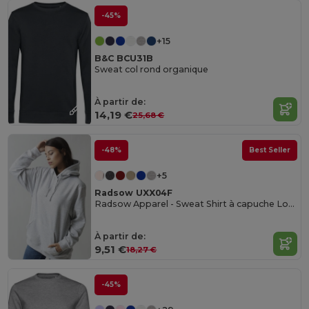
-45%
+15
B&C BCU31B
Sweat col rond organique
À partir de:
14,19 €
25,68 €
-48%
Best Seller
+5
Radsow UXX04F
Radsow Apparel - Sweat Shirt à capuche London pour femmes
À partir de:
9,51 €
18,27 €
-45%