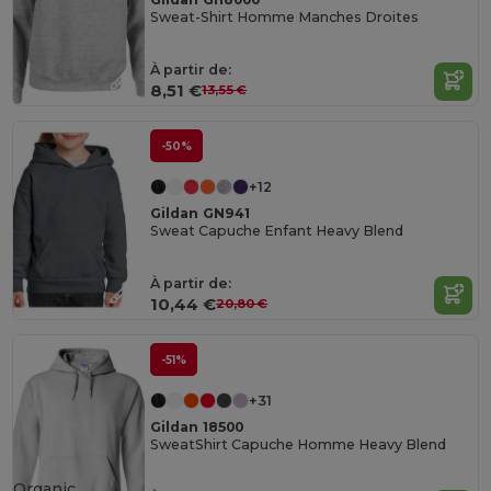
Sweat-Shirt Homme Manches Droites
À partir de:
8,51 €
13,55 €
-50%
+12
Gildan GN941
Sweat Capuche Enfant Heavy Blend
À partir de:
10,44 €
20,80 €
-51%
+31
Gildan 18500
SweatShirt Capuche Homme Heavy Blend
Organic