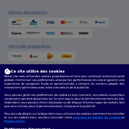
Moyens de paiement
Méthodes d'expédition
Ce site utilise des cookies
Notre site web utilise des cookies propriétaires et tiers pour améliorer la fonctionnalité
globale, mémoriser vos préférences, analyser les performances du site et garantir une
expérience de navigation fluide et personnalisée, y compris du contenu adapté, des
interactions optimisées avec notre site web, et de la publicité.
Suivez-nous
Vous pouvez gérer vos préférences de cookies à tout moment. Les cookies essentiels
ne peuvent pas être désactivés car ils sont requis pour le bon fonctionnement du site.
Cependant, vous pouvez choisir d’accepter ou de bloquer d'autres types de cookies, tels
que ceux utilisés pour la personnalisation, l'analyse et la publicité.
2026. Tous droits réservés
Pour plus de détails sur la façon dont nous utilisons les cookies, comment les contrôler
Conditions Générales
|
Politique de personnalisation
|
Politique de
et sur les cookies tiers, veuillez consulter notre
politique en matière de cookies
et
Confidentialité
|
Politique de Cookies
|
Plan du Site
Privacy Policy
.
👋
Bonjour
Préférences d'évaluation