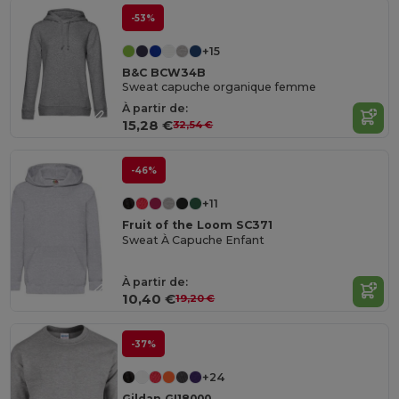
-53%
+15
B&C BCW34B
Sweat capuche organique femme
À partir de:
15,28 €
32,54 €
-46%
+11
Fruit of the Loom SC371
Sweat À Capuche Enfant
À partir de:
10,40 €
19,20 €
-37%
+24
Gildan GI18000