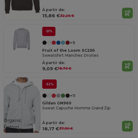
À partir de:
15,86 €
32,26 €
-51%
+9
Fruit of the Loom SC250
Sweatshirt Manches Droites
À partir de:
9,09 €
18,70 €
-52%
+11
Gildan GN960
Sweat Capuche Homme Grand Zip
Organic
À partir de:
Cotton
18,17 €
37,90 €