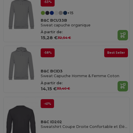
-53%
+15
B&C BCU33B
Sweat capuche organique
À partir de:
15,28 €
32,54 €
-58%
Best Seller
B&C BCID3
Sweat Capuche Homme & Femme Coton
À partir de:
14,15 €
33,40 €
-41%
B&C ID202
Sweatshirt Coupe Droite Confortable et Élégant