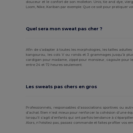
douceur et le confort de son molleton. Unis, tie and dye, vier
Loom, Nike, Kariban par exemple. Que ce soit pour pratiquer votr
Quel sera mon sweat pas cher ?
Afin de s’adapter à toutes les morphologies, les tailles adulte
kangourou, les cols V ou ronds et 3 grammages jusqu’à plus de
cardigan pour madame, zippé pour monsieur, cagoule pour le jeu
entre 24 et 72 heures seulement.
Les sweats pas chers en gros
Professionnels, responsables d’associations sportives ou autr
d’achat. Rien n’est mieux pour renforcer la cohésion d’une éq
lorsqu’il s’agit d’enfants qui ont parfois tendance à s’éparpi
Alors, n’hésitez pas, passez commande et faites profiter vos e