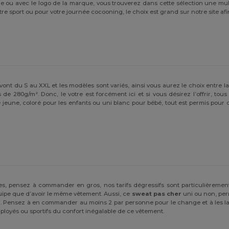
ge ou avec le logo de la marque, vous trouverez dans cette sélection une mult
e sport ou pour votre journée cocooning, le choix est grand sur notre site afin
s vont du S au XXL et les modèles sont variés, ainsi vous aurez le choix entre l
 280g/m². Donc, le votre est forcément ici et si vous désirez l’offrir, tous
ne, coloré pour les enfants ou uni blanc pour bébé, tout est permis pour offr
es, pensez à commander en gros, nos tarifs dégressifs sont particulièrement
uipe que d’avoir le même vêtement. Aussi, ce
sweat pas cher
uni ou non, per
ller. Pensez à en commander au moins 2 par personne pour le change et à les la
mployés ou sportifs du confort inégalable de ce vêtement.