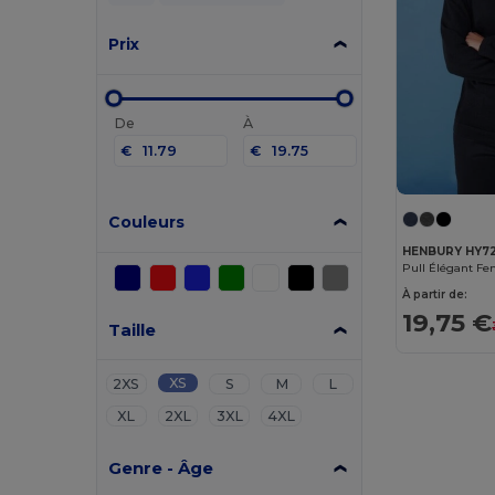
Prix
De
À
€
€
Couleurs
HENBURY HY72
À partir de:
19,75 €
Taille
XS
2XS
S
M
L
XL
2XL
3XL
4XL
Genre - Âge