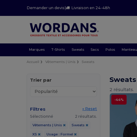
Demander un devis
|
Livraison en 24-48h
Marques
T-Shirts
Sweats
Sacs
Polos
Mantea
Accueil
Vêtements | Unis
Sweats
Sweats
Trier par
2 résultats.
-44%
Filtres
« Reset
Sélectionné
2 résultats.
Vêtements | Unis
Sweats
XS
Usage : Formel