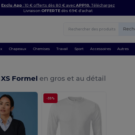
Exclu App
: 10 € offerts dès 80 € avec
APP10.
Téléchargez
Livraison
OFFERTE
dès 69€ d'achat
Rech
ux
Chapeaux
Chemises
Travail
Sport
Accessoires
Autres
 XS Formel
en gros et au détail
-35%