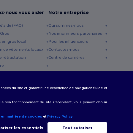
ez-nous vous aider
Notre entreprise
d'aide (FAQ)
Qui sommes-nous
 Gros
Nos imprimeurs partenaires
s en gros local
Pour les influenceurs
n de vêtements locaux
Contactez-nous
e rétractation
Centre de carrières
re
es d'expédition
 Promo
rmances du site et garantir une expérience de navigation fluide et
 le bon fonctionnement du site. Cependant, vous pouvez choisir
e en matière de cookies
et
Privacy Policy
.
onjour
us avez des questions ou des préoccupations, vous pouvez nous
oriser les essentiels
Tout autoriser
cter à tout moment. Notre chatbot est là pour vous aider.