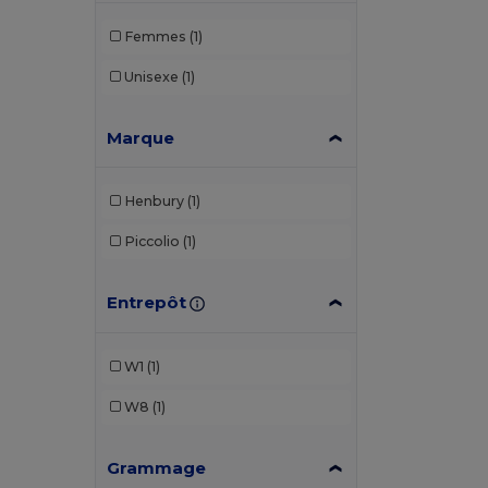
Femmes
(1)
Unisexe
(1)
Marque
Henbury
(1)
Piccolio
(1)
Entrepôt
W1
(1)
W8
(1)
Grammage