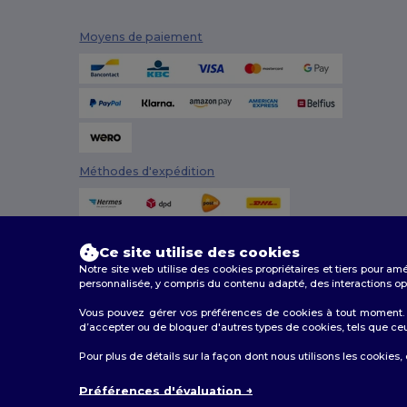
Moyens de paiement
Méthodes d'expédition
Ce site utilise des cookies
Notre site web utilise des cookies propriétaires et tiers pour am
personnalisée, y compris du contenu adapté, des interactions opti
Vous pouvez gérer vos préférences de cookies à tout moment. L
2026. Tous droits réservés
d’accepter ou de bloquer d'autres types de cookies, tels que ceux u
Conditions Générales
|
Politique de personnalisation
|
Pour plus de détails sur la façon dont nous utilisons les cookies,
Préférences d'évaluation