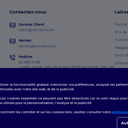
Contactez-nous
Laiss
Service Client
Centre 
client@wordans.be
Prix de
T-shirt
Ventes
ventes@wordans.be
Magasi
Droit d
Hotline
02 586 21 98
Glossai
Lundi - Jeudi : 10h-13h & 14h-17h30 Vendredi : 10h-14h
Méthod
Suivi de commande
Codes
éliorer la fonctionnalité globale, mémoriser vos préférences, analyser les perfo
misées avec notre site web, et de la publicité.
es cookies essentiels ne peuvent pas être désactivés car ils sont requis pour
tilisés pour la personnalisation, l'analyse et la publicité.
Politique de Confidentialité
|
Politique de Cookies
|
Plan du Site
 comment les contrôler et sur les cookies tiers, veuillez consulter notre
politiqu
👋
B
Si vo
Aut
conta