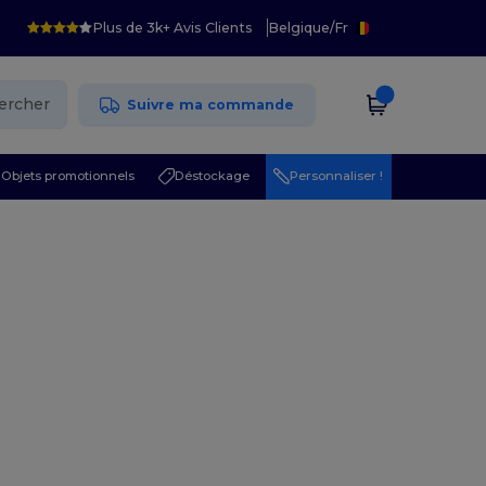
Plus de 3k+ Avis Clients
Belgique
/
Fr
ercher
Suivre ma commande
Objets promotionnels
Déstockage
Personnaliser !