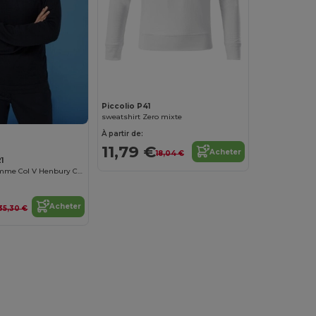
Piccolio P41
sweatshirt Zero mixte
À partir de:
11,79 €
Acheter
18,04 €
1
Pull Élégant Femme Col V Henbury Confort
Acheter
35,30 €