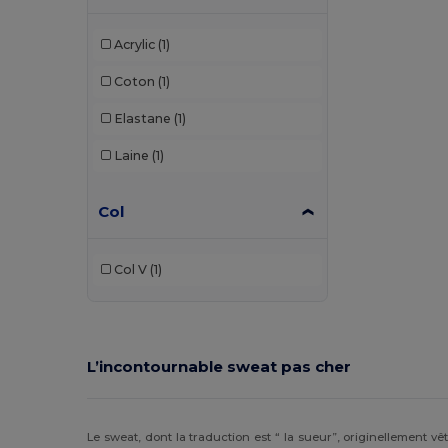
Acrylic
(1)
Coton
(1)
Elastane
(1)
Laine
(1)
Col
Col V
(1)
L’incontournable sweat pas cher
Le sweat, dont la traduction est “ la sueur”, originellement v