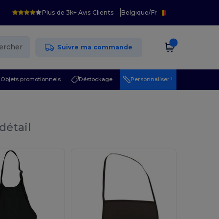
Plus de 3k+ Avis Clients
Belgique
/
Fr
ercher
Suivre ma commande
Objets promotionnels
Déstockage
Personnaliser !
détail