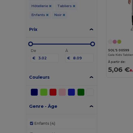
Hôtellerie
Tabliers
Enfants
Noir
Prix
De
À
SOL'S 00599
Gala Kids Tabli
€
€
À partir de:
5,06 €
8
Couleurs
Genre - Âge
Enfants
(4)