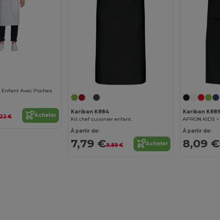
er Enfant Avec Poches
Kariban K884
Kariban K88
Acheter
,22 €
Kit chef cuisinier enfant
APRON KIDS >
À partir de:
À partir de:
7,79 €
8,09 €
Acheter
9,89 €