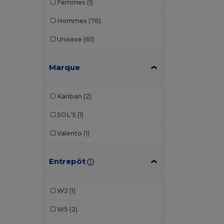
Femmes
(1)
Hommes
(76)
Unisexe
(61)
Marque
Kariban
(2)
SOL'S
(1)
Valento
(1)
Entrepôt
W2
(1)
W5
(2)