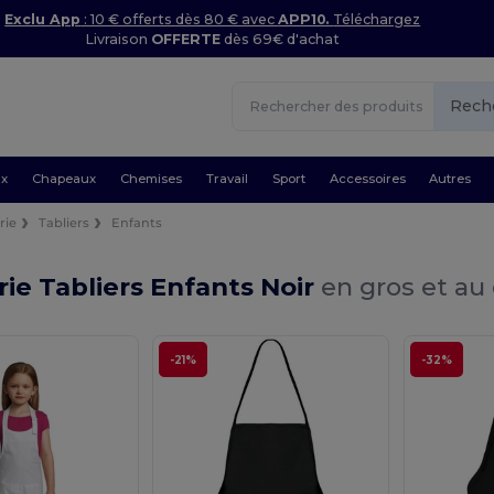
Exclu App
: 10 € offerts dès 80 € avec
APP10.
Téléchargez
Livraison
OFFERTE
dès 69€ d'achat
Rech
ux
Chapeaux
Chemises
Travail
Sport
Accessoires
Autres
rie
Tabliers
Enfants
rie Tabliers Enfants Noir
en gros et au 
-21%
-32%