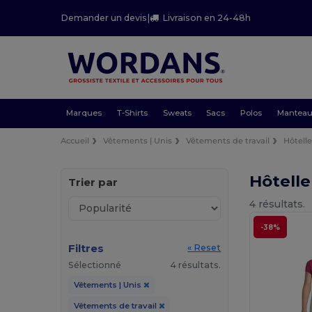
Demander un devis
|
Livraison en 24-48h
Marques
T-Shirts
Sweats
Sacs
Polos
Mantea
Accueil
Vêtements | Unis
Vêtements de travail
Hôtelle
Hôtelle
Trier par
4 résultats.
-38%
Filtres
« Reset
Sélectionné
4 résultats.
Vêtements | Unis
Vêtements de travail