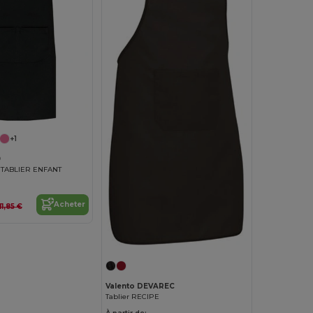
+1
9
 TABLIER ENFANT
Acheter
11,85 €
Valento DEVAREC
Tablier RECIPE