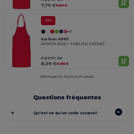
7,79 €
9,89 €
-32%
+1
Kariban K889
APRON KIDS > TABLIER ENFANT
À partir de:
8,09 €
11,85 €
Affichage De Tous Les Produits.
Questions fréquentes
Qu'est ce qu'un code coupon?