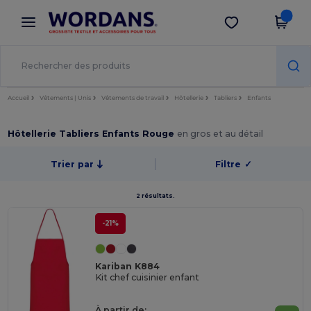
×
Appli Wordans
Obtenir l'appli
Meilleurs prix sur l’app !
Accueil
Vêtements | Unis
Vêtements de travail
Hôtellerie
Tabliers
Enfants
Hôtellerie Tabliers Enfants Rouge
en gros et au détail
Trier par
Filtre
✓
2 résultats.
-21%
Kariban K884
Kit chef cuisinier enfant
À partir de: