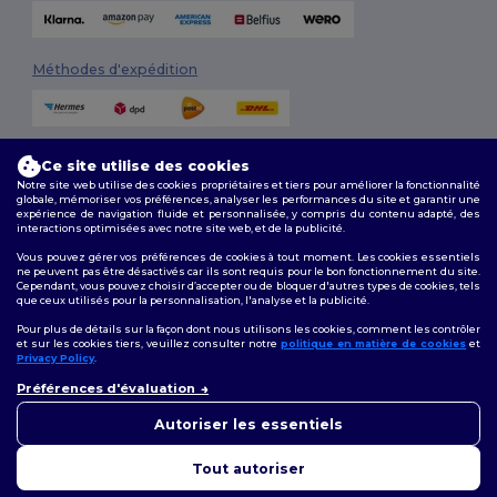
Méthodes d'expédition
Ce site utilise des cookies
Notre site web utilise des cookies propriétaires et tiers pour améliorer la fonctionnalité
globale, mémoriser vos préférences, analyser les performances du site et garantir une
expérience de navigation fluide et personnalisée, y compris du contenu adapté, des
interactions optimisées avec notre site web, et de la publicité.
Suivez-nous
Vous pouvez gérer vos préférences de cookies à tout moment. Les cookies essentiels
ne peuvent pas être désactivés car ils sont requis pour le bon fonctionnement du site.
Cependant, vous pouvez choisir d’accepter ou de bloquer d'autres types de cookies, tels
que ceux utilisés pour la personnalisation, l'analyse et la publicité.
2026. Tous droits réservés
Pour plus de détails sur la façon dont nous utilisons les cookies, comment les contrôler
Conditions Générales
|
Politique de personnalisation
|
Politique de
et sur les cookies tiers, veuillez consulter notre
politique en matière de cookies
et
Confidentialité
|
Politique de Cookies
|
Plan du Site
Privacy Policy
.
👋
Bonjour
Préférences d'évaluation
Si vous avez des questions ou
Bruxelles
|
Anvers
|
Mortsel
|
Malines
|
Lierre
|
Turnhout
|
Geel
|
des préoccupations, vous
Autoriser les essentiels
Herentals
|
Hoogstraten
|
Bruges
pouvez nous contacter à tout
moment. Notre chatbot est là
Tout autoriser
pour vous aider.