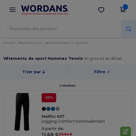
×
Appli Wordans
Obtenir l'appli
Meilleurs prix sur l’app !
Accueil
Vêtements | Unis
Vêtements de sport
Hommes
Vêtements de sport Hommes Tennis
en gros et au détail
Trier par
Filtre
✓
2 résultats.
-50%
Malfini 607
jogging Comfort homme/enfant
À partir de:
11,68 €
23,54 €