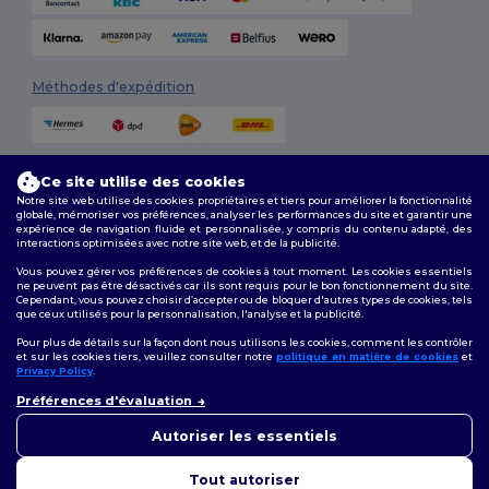
Méthodes d'expédition
Ce site utilise des cookies
Notre site web utilise des cookies propriétaires et tiers pour améliorer la fonctionnalité
globale, mémoriser vos préférences, analyser les performances du site et garantir une
expérience de navigation fluide et personnalisée, y compris du contenu adapté, des
interactions optimisées avec notre site web, et de la publicité.
Suivez-nous
Vous pouvez gérer vos préférences de cookies à tout moment. Les cookies essentiels
ne peuvent pas être désactivés car ils sont requis pour le bon fonctionnement du site.
Cependant, vous pouvez choisir d’accepter ou de bloquer d'autres types de cookies, tels
que ceux utilisés pour la personnalisation, l'analyse et la publicité.
2026. Tous droits réservés
Pour plus de détails sur la façon dont nous utilisons les cookies, comment les contrôler
Conditions Générales
|
Politique de personnalisation
|
Politique de
et sur les cookies tiers, veuillez consulter notre
politique en matière de cookies
et
Confidentialité
|
Politique de Cookies
|
Plan du Site
Privacy Policy
.
👋
Bonjour
Préférences d'évaluation
Si vous avez des questions ou
Bruxelles
|
Anvers
|
Mortsel
|
Malines
|
Lierre
|
Turnhout
|
Geel
|
des préoccupations, vous
Autoriser les essentiels
Herentals
|
Hoogstraten
|
Bruges
pouvez nous contacter à tout
moment. Notre chatbot est là
Tout autoriser
pour vous aider.