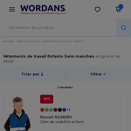
×
Appli Wordans
Obtenir l'appli
Meilleurs prix sur l’app !
Accueil
Vêtements | Unis
Vêtements de travail
Enfants
Vêtements de travail Enfants Sans manches
en gros et au
détail
Trier par
Filtre
✓
2 résultats.
-10%
+1
Result R200JEV
Gilet de visibilité enfant