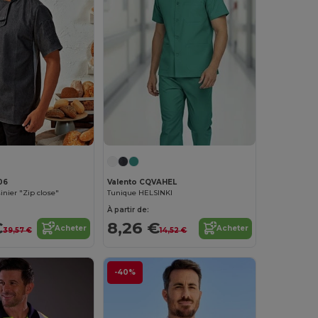
06
Valento CQVAHEL
inier "Zip close"
Tunique HELSINKI
À partir de:
€
8,26 €
Acheter
Acheter
39,57 €
14,52 €
-40%