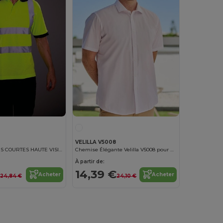
0
VELILLA V5008
POLO MANCHES COURTES HAUTE VISIBILITÉ
Chemise Élégante Velilla V5008 pour Hommes
À partir de:
14,39 €
Acheter
Acheter
24,84 €
24,10 €