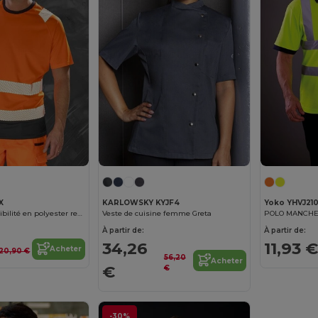
X
KARLOWSKY KYJF4
Yoko YHVJ21
T-shirt haute visibilité en polyester recyclé
Veste de cuisine femme Greta
À partir de:
À partir de:
34,26
11,93 €
Acheter
20,90 €
56,20
Acheter
€
€
-30%