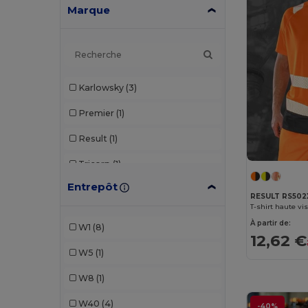
Marque
Karlowsky
(3)
Premier
(1)
Result
(1)
Tricorp
(1)
Entrepôt
Valento
(4)
RESULT RS502
Velilla
(2)
À partir de:
W1
(8)
12,62 €
Yoko
(2)
W5
(1)
W8
(1)
W40
(4)
-40%