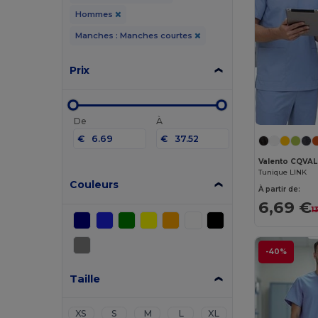
Hommes
Manches : Manches courtes
Prix
De
À
€
€
Valento CQVAL
Tunique LINK
Couleurs
À partir de:
6,69 €
1
-40%
Taille
XS
S
M
L
XL