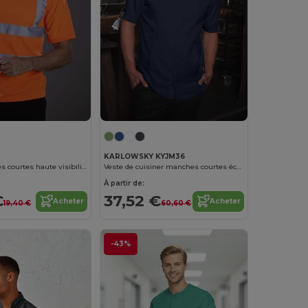
KARLOWSKY KYJM36
T-shirt manches courtes haute visibilité
Veste de cuisiner manches courtes écoresponsable
À partir de:
€
37,52 €
Acheter
Acheter
19,40 €
60,60 €
-43%