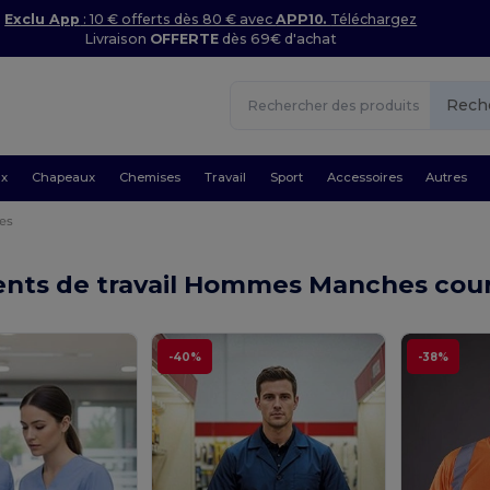
Exclu App
: 10 € offerts dès 80 € avec
APP10.
Téléchargez
Livraison
OFFERTE
dès 69€ d'achat
Rech
ux
Chapeaux
Chemises
Travail
Sport
Accessoires
Autres
es
nts de travail Hommes Manches cou
-40%
-38%