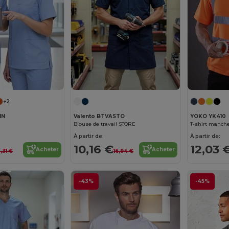
+2
IN
Valento BTVASTO
YOKO YK410
Blouse de travail STORE
À partir de:
À partir de:
10,16 €
12,03 
Acheter
Acheter
3,31 €
16,94 €
-43%
-45%