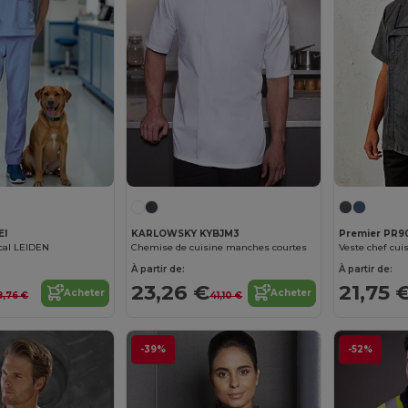
EI
KARLOWSKY KYBJM3
Premier PR9
cal LEIDEN
Chemise de cuisine manches courtes
Veste chef cuis
À partir de:
À partir de:
23,26 €
21,75 
Acheter
Acheter
8,76 €
41,10 €
-39%
-52%