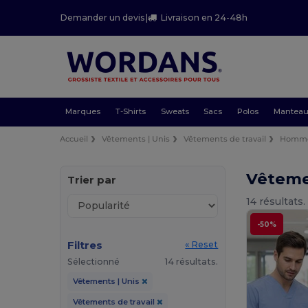
Demander un devis
|
Livraison en 24-48h
Marques
T-Shirts
Sweats
Sacs
Polos
Mantea
Accueil
Vêtements | Unis
Vêtements de travail
Homm
Vêteme
Trier par
14 résultats.
-50%
Filtres
« Reset
Sélectionné
14 résultats.
Vêtements | Unis
Vêtements de travail