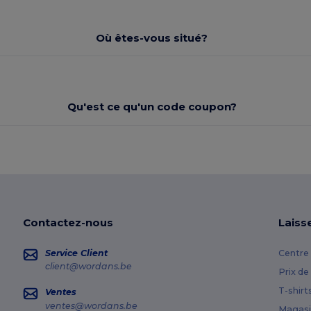
Où êtes-vous situé?
Qu'est ce qu'un code coupon?
Contactez-nous
Laiss
Service Client
Centre 
client@wordans.be
Prix de
T-shirt
Ventes
ventes@wordans.be
Magasi