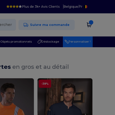
Plus de 3k+ Avis Clients
Belgique
/
Fr
ercher
Suivre ma commande
Objets promotionnels
Déstockage
Personnaliser !
rtes
en gros et au détail
-38%