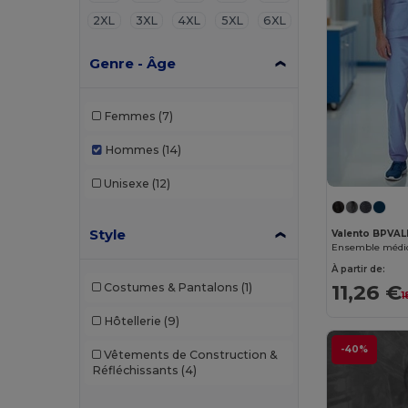
2XL
3XL
4XL
5XL
6XL
Genre - Âge
Femmes
(7)
Hommes
(14)
Unisexe
(12)
Style
Valento BPVAL
Ensemble médi
À partir de:
11,26 €
Costumes & Pantalons
(1)
1
Hôtellerie
(9)
-40%
Vêtements de Construction &
Réfléchissants
(4)