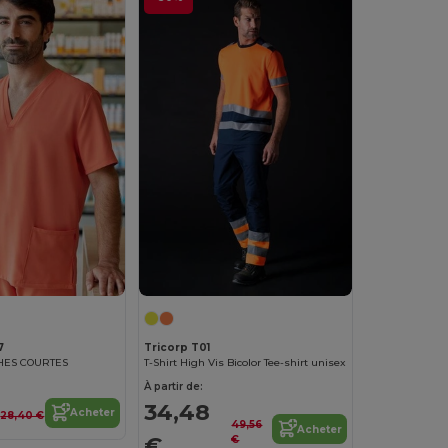
7
Tricorp T01
HES COURTES
T-Shirt High Vis Bicolor Tee-shirt unisex
À partir de:
€
34,48
Acheter
28,40 €
49,56
Acheter
€
€