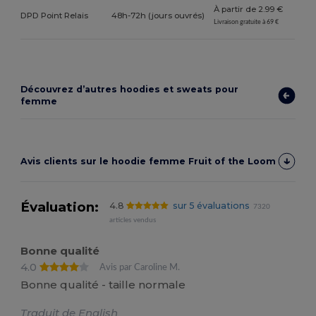
À partir de 2.99 €
DPD Point Relais
48h-72h (jours ouvrés)
Livraison gratuite à 69 €
Découvrez d’autres hoodies et sweats pour
femme
Avis clients sur le hoodie femme Fruit of the Loom
Évaluation:
4.8
sur 5 évaluations
7320
articles vendus
Bonne qualité
4.0
Avis par Caroline M.
Bonne qualité - taille normale
Traduit de English