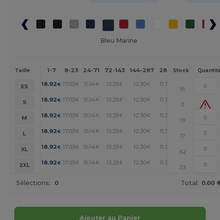
Bleu Marine
1-7
8-23
24-71
72-143
144-287
288 +
Plus
Taille
Stock
Quantit
+
18.92
17.03
15.14
13.25
12.30
11.36
€
€
€
€
€
€
XS
16
+
18.92
17.03
15.14
13.25
12.30
11.36
€
€
€
€
€
€
S
0
+
18.92
17.03
15.14
13.25
12.30
11.36
€
€
€
€
€
€
M
19
+
18.92
17.03
15.14
13.25
12.30
11.36
€
€
€
€
€
€
L
17
+
18.92
17.03
15.14
13.25
12.30
11.36
€
€
€
€
€
€
XL
62
+
18.92
17.03
15.14
13.25
12.30
11.36
€
€
€
€
€
€
2XL
23
Sélections:
0
Total:
0.00 
Ajouter au Panier