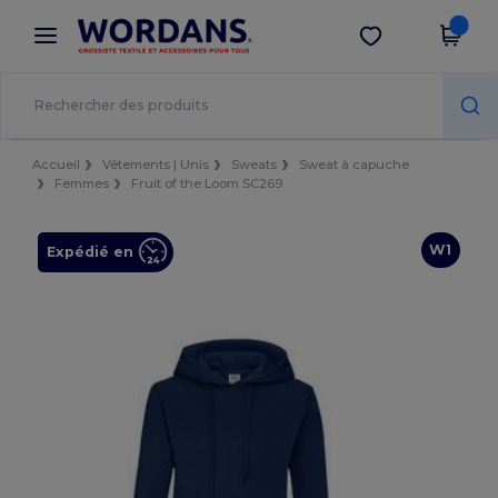
×
Appli Wordans
Obtenir l'appli
Meilleurs prix sur l’app !
Accueil
Vêtements | Unis
Sweats
Sweat à capuche
Femmes
Fruit of the Loom SC269
W1
Expédié en