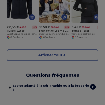
22,35 €
18,58 €
6,45 €
41,10 €
38,80 €
37,60 €
-46%
-52%
-83%
Russell JZ66F
Fruit of the Loom SC375
Tombo TL551
Sweat Capuche Zippé Femme Authentique
Sweat Capuche Grand Zip Femme
Veste de sport femme
+11 Couleurs
+6 Couleurs
+1 Couleurs
Afficher tout
Questions fréquentes
Est-ce adapté à la sérigraphie ou à la broderie
?