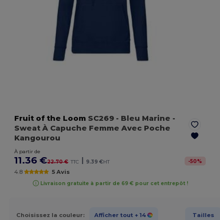
Fruit of the Loom
SC269
- Bleu Marine
-
Sweat À Capuche Femme Avec Poche
Kangourou
À partir de
11.36 €
|
-
50
%
22.70 €
TTC
9.39 €
HT
4.8
5 Avis
Livraison gratuite à partir de 69 € pour cet entrepôt !
Choisissez la couleur:
Afficher tout
+ 14
Tailles