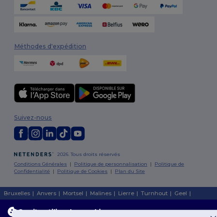
Méthodes d'expédition
Suivez-nous
2026. Tous droits réservés
Conditions Générales
|
Politique de personnalisation
|
Politique de
Confidentialité
|
Politique de Cookies
|
Plan du Site
Bruxelles
|
Anvers
|
Mortsel
|
Malines
|
Lierre
|
Turnhout
|
Geel
|
Herentals
|
Hoogstraten
|
Bruges
Ce site utilise des cookies