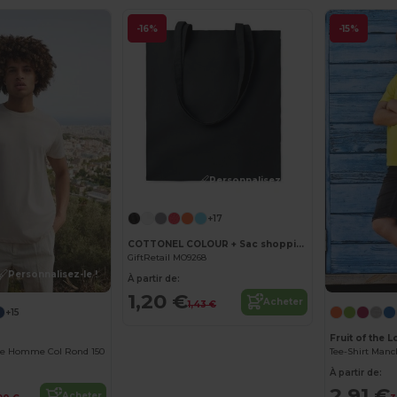
-16%
-15%
Personnalisez-le !
+17
COTTONEL COLOUR + Sac shopping coton 140gr/m²
GiftRetail MO9268
Personnalisez-le !
À partir de:
1,20 €
Acheter
1,43 €
+15
Fruit of the 
que Homme Col Rond 150
Tee-Shirt Manc
À partir de:
2,91 €
Acheter