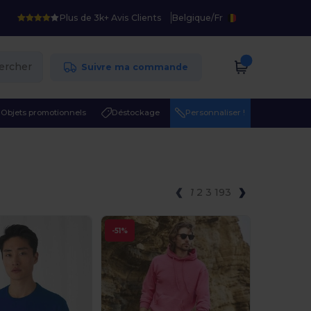
Plus de 3k+ Avis Clients
Belgique
/
Fr
ercher
Suivre ma commande
Objets promotionnels
Déstockage
Personnaliser !
1
2
3
193
-51%