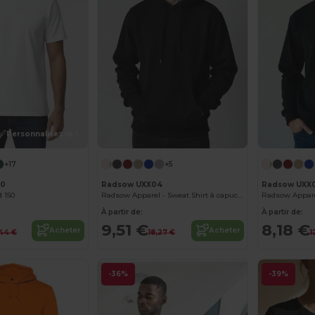
Personnalisez-le !
+17
+5
00
Radsow UXX04
Radsow UXX
d 150
Radsow Apparel - Sweat Shirt à capuche London pour hommes
À partir de:
À partir de:
9,51 €
8,18 €
Acheter
Acheter
44 €
18,27 €
1
-36%
-39%