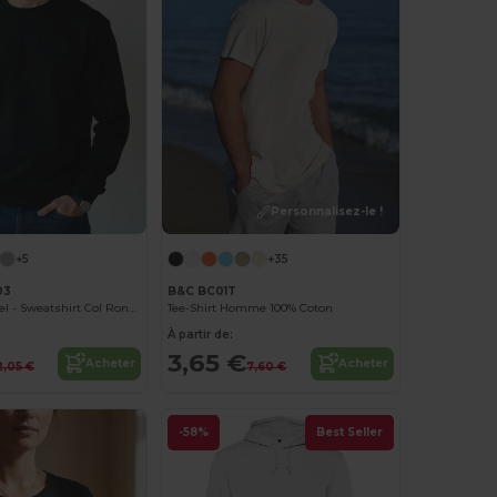
Personnalisez-le !
+5
+35
03
B&C BC01T
Radsow Apparel - Sweatshirt Col Rond Paris pour hommes
Tee-Shirt Homme 100% Coton
À partir de:
3,65 €
Acheter
Acheter
2,05 €
7,60 €
-58%
Best Seller