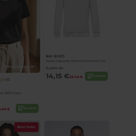
Personnalisez-le !
B&C BCID3
Sweat Capuche Homme & Femme Coton
Personnalisez-le !
À partir de:
14,15 €
Acheter
33,40 €
+35
me 100% Coton
Acheter
6,00 €
Best Seller