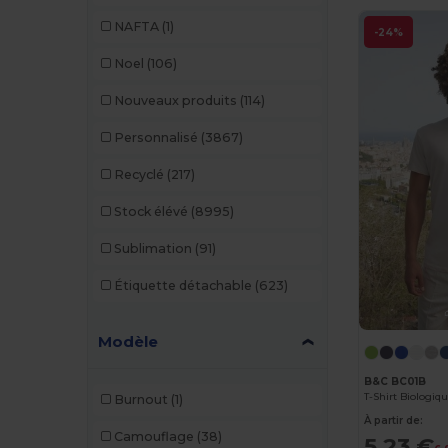
Buff
(3)
NAFTA
(1)
-24%
Build Your Brand
(132)
Noel
(106)
CamelBak
(7)
Nouveaux produits
(114)
Carhartt
(12)
Personnalisé
(3867)
Case Logic
(18)
Recyclé
(217)
Caterpillar
(2)
Stock élévé
(8995)
CG International
(3)
Sublimation
(91)
Cherokee
(4)
Étiquette détachable
(623)
Chipolo
(2)
Modèle
Clubclass
(20)
Craghoppers
(14)
B&C BC01B
T-Shirt Biologi
Burnout
(1)
Crocs
(3)
À partir de:
Camouflage
(38)
5,23 €