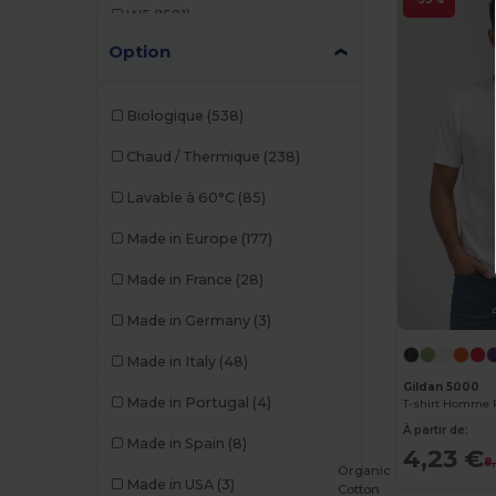
W5
(1581)
B&C DNM
(1)
Option
W8
(388)
B&C Pro
(10)
W19
(96)
Babybugz
(26)
Biologique
(538)
W21
(114)
Bag Base
(162)
Chaud / Thermique
(238)
W22
(2557)
Bagbase
(42)
Lavable à 60°C
(85)
W32
(1617)
Barents
(9)
Made in Europe
(177)
W40
(903)
Bata Industrials
(12)
Made in France
(28)
W45
(1342)
Beechfield
(332)
Made in Germany
(3)
W53
(258)
Bella+Canvas
(29)
Made in Italy
(48)
Black&Match
(20)
Gildan 5000
Made in Portugal
(4)
Branve
(8)
À partir de:
Made in Spain
(8)
4,23 €
8
Brook Taverner
(42)
Organic
Made in USA
(3)
Cotton