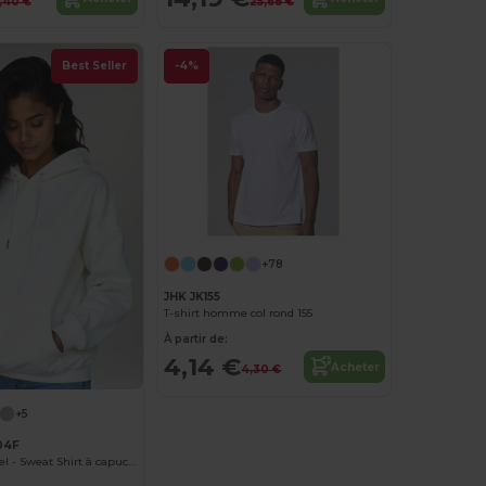
,40 €
25,68 €
Best Seller
-4%
+78
JHK JK155
T-shirt homme col rond 155
À partir de:
4,14 €
Acheter
4,30 €
+5
04F
Radsow Apparel - Sweat Shirt à capuche London pour femmes