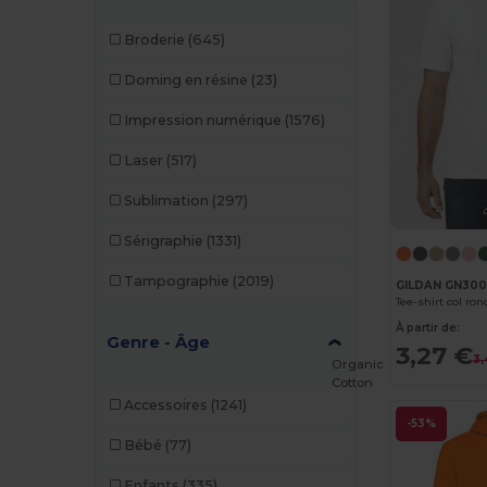
Broderie
(645)
Doming en résine
(23)
Impression numérique
(1576)
Laser
(517)
Sublimation
(297)
Sérigraphie
(1331)
Tampographie
(2019)
GILDAN GN30
Tee-shirt col ron
À partir de:
Genre - Âge
3,27 €
3,
Organic
Cotton
Accessoires
(1241)
-53%
Bébé
(77)
Enfants
(335)