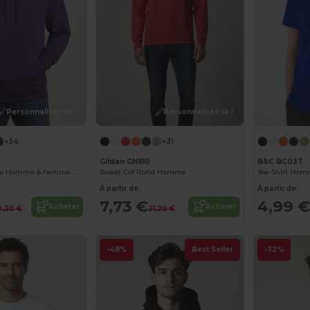
Personnalisez-le !
Personnalisez-le !
+34
+31
Gildan GN910
B&C BC03T
Sweat À Capuche Homme & Femme Heavy Blend
Sweat Col Rond Homme
Tee-Shirt Hom
À partir de:
À partir de:
7,73 €
4,99 €
Acheter
Acheter
0,20 €
21,20 €
-48%
Best Seller
-32%