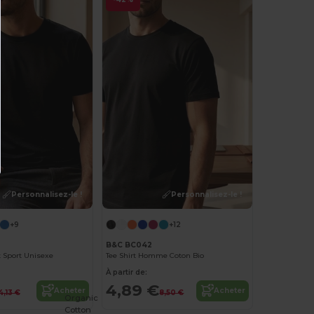
Personnalisez-le !
Personnalisez-le !
+9
+12
B&C BC042
t Sport Unisexe
Tee Shirt Homme Coton Bio
À partir de:
4,89 €
Acheter
Acheter
4,13 €
8,50 €
Organic
Cotton