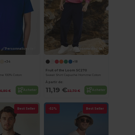
Personnalisez-le !
Personnalisez-le !
+34
+18
Fruit of the Loom SC270
me 100% Coton
Sweat Shirt Capuche Homme Coton
À partir de:
11,19 €
Acheter
Acheter
6,90 €
22,70 €
Best Seller
-52%
Best Seller