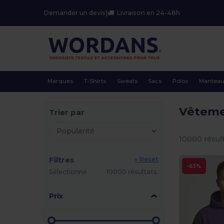
Demander un devis
|
Livraison en 24-48h
Marques
T-Shirts
Sweats
Sacs
Polos
Mantea
Vêtem
Trier par
10000 résult
Filtres
« Reset
-63%
Sélectionné
10000 résultats.
Prix