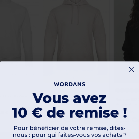
Personnalisez-le !
Personnalisez-le !
Vous avez
Sweatshirt Coupe Droite Confortable et Élégant
B&C ID203
Radsow UXX
Sweatshirt À Capuche
10 € de remise !
À partir de:
À partir de:
Acheter
5,10 €
11,98 €
8,18 €
Acheter
22,00 €
1
Pour bénéficier de votre remise, dites-
nous : pour qui faites-vous vos achats ?
Best Seller
-27%