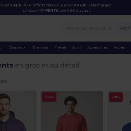
Exclu App
: 10 € offerts dès 80 € avec
APP10.
Téléchargez
Livraison
OFFERTE
dès 69€ d'achat
Rech
ux
Chapeaux
Chemises
Travail
Sport
Accessoires
Autres
ents
en gros et au détail
ats.
-64%
-28%