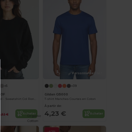
Personnalisez-le !
+5
+39
03F
Gildan GI5000
Radsow Apparel - Sweatshirt Col Rond Paris pour femmes
T-shirt Manches Courtes en Coton
À partir de:
4,23 €
Acheter
Acheter
5,52 €
Organic
Cotton
-42%