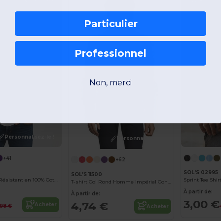
Particulier
Professionnel
Non, merci
Personnalisez-le !
Personnalisez-le !
+41
+62
SOL'S 02995
SOL'S 11500
T-shirt Homme Résistant en 100% Coton épais de Haute Qualité
Sprint Tee Shir
T-shirt Col Rond Homme Impérial Confort - qualité supérieure - coton semi-peigné
À partir de:
À partir de:
3,00 €
4,74 €
Acheter
,98 €
Acheter