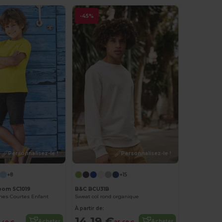
-45%
Personnalisez-le !
Personnalisez-le !
+8
+15
Loom SC1019
B&C BCU31B
hes Courtes Enfant
Sweat col rond organique
À partir de:
14,19 €
Acheter
Acheter