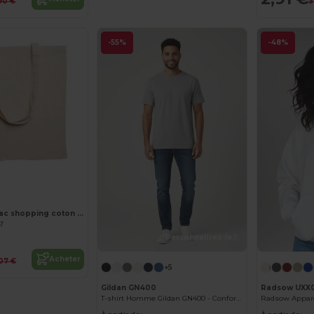
90 €
3
-55%
-48%
Personnalisez-le !
COTTONEL + Sac shopping coton 140gr/m²
67
Personnalisez-le !
Acheter
,07 €
+5
Gildan GN400
Radsow UXX
T-shirt Homme Gildan GN400 - Confort et Qualité Supérieure