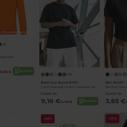
Personnalisez-le !
+15
organique
Personnalisez-le !
Acheter
32,54 €
+39
Build Your Brand BY102
B&C BC02T
T-shirt Oversize Confort Classique Homme
Tee-Shirt Fem
À partir de:
À partir de:
9,16 €
3,65 €
Acheter
14,40 €
-46%
-47%