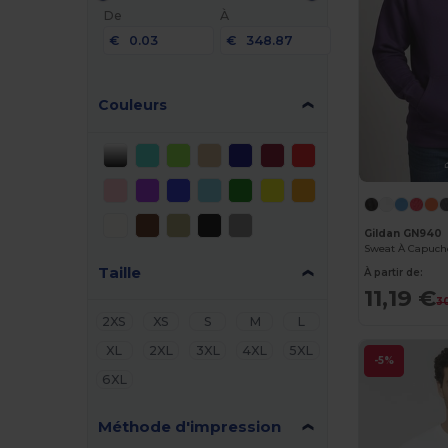
De
À
€
€
Couleurs
Gildan GN940
Taille
À partir de:
11,19 €
3
2XS
XS
S
M
L
XL
2XL
3XL
4XL
5XL
-5%
6XL
Méthode d'impression