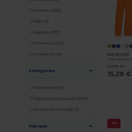
Femmes
(1155)
Filles
(3)
Garçons
(337)
Hommes
(6352)
Unisexe
(4242)
B&C BCU33B
Sweat capuche 
À partir de:
Catégories
15,28 €
Marketplace
(21)
Objets promotionnels
(5913)
Vêtements | Unis
(8523)
-41%
Marque