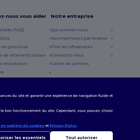
ez-nous vous aider
Notre entreprise
d'aide (FAQ)
Qui sommes-nous
 Gros
Nos imprimeurs partenaires
s en gros local
Pour les influenceurs
n de vêtements locaux
Contactez-nous
e rétractation
Centre de carrières
re
es d'expédition
 Promo
rmances du site et garantir une expérience de navigation fluide et
 le bon fonctionnement du site. Cependant, vous pouvez choisir
e en matière de cookies
et
Privacy Policy
.
onjour
us avez des questions ou des préoccupations, vous pouvez nous
oriser les essentiels
Tout autoriser
cter à tout moment. Notre chatbot est là pour vous aider.