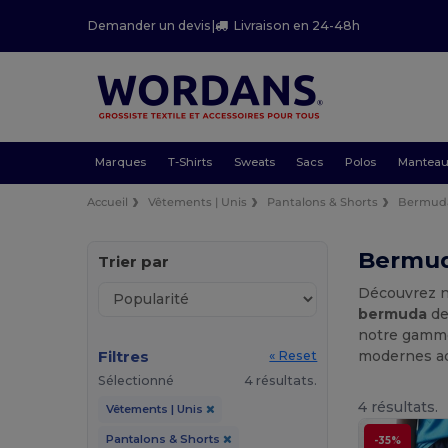
Demander un devis
|
Livraison en 24-48h
Marques
T-Shirts
Sweats
Sacs
Polos
Mantea
Accueil
Vêtements | Unis
Pantalons & Shorts
Bermud
Bermuda
Trier par
Découvrez n
bermuda
de
notre gamme 
Filtres
modernes ada
« Reset
Sélectionné
4 résultats.
4 résultats.
Vêtements | Unis
Pantalons & Shorts
-35%