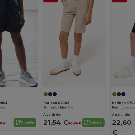
080J
Kariban K7008
Kariban K70
nfant
Bermuda chino fille
Bermuda chino
À partir de:
À partir de:
21,54 €
22,60
Acheter
Acheter
,10 €
30,96 €
€