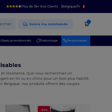
Plus de 3k+ Avis Clients
Belgique
/
Fr
ercher
Suivre ma commande
Objets promotionnels
Déstockage
Personnaliser !
isables
t et résistance. Que vous recherchiez un
gant en lin ou en chino pour un look plus habillé,
n Belgique, nos produits offrent des coupes
-34%