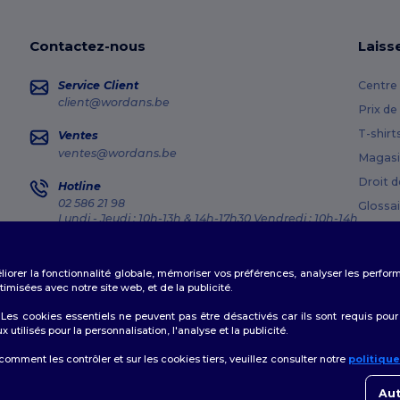
Contactez-nous
Laiss
Service Client
Centre 
client@wordans.be
Prix de
T-shirt
Ventes
ventes@wordans.be
Magasi
Droit d
Hotline
02 586 21 98
Glossai
Lundi - Jeudi : 10h-13h & 14h-17h30 Vendredi : 10h-14h
Méthod
Suivi de commande
Codes
éliorer la fonctionnalité globale, mémoriser vos préférences, analyser les perfo
misées avec notre site web, et de la publicité.
es cookies essentiels ne peuvent pas être désactivés car ils sont requis pour
tilisés pour la personnalisation, l'analyse et la publicité.
Politique de Confidentialité
|
Politique de Cookies
|
Plan du Site
 comment les contrôler et sur les cookies tiers, veuillez consulter notre
politiqu
👋
B
Si vo
Aut
conta