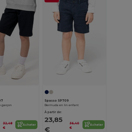
07
Spasso SP709
 garçon
Bermuda en lin enfant
À partir de:
23,85
32,48
36,40
Acheter
Acheter
€
€
€