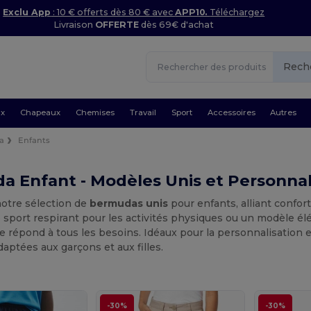
Exclu App
: 10 € offerts dès 80 € avec
APP10.
Téléchargez
Livraison
OFFERTE
dès 69€ d'achat
Rech
ux
Chapeaux
Chemises
Travail
Sport
Accessoires
Autres
a
Enfants
 Enfant - Modèles Unis et Personnal
otre sélection de
bermudas unis
pour enfants, alliant confor
 sport respirant pour les activités physiques ou un modèle élé
répond à tous les besoins. Idéaux pour la personnalisation e
ptées aux garçons et aux filles.
-30%
-30%