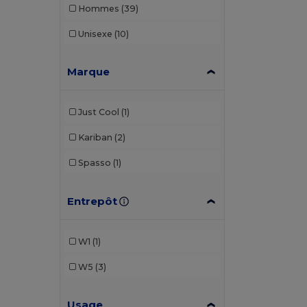
Hommes
(39)
Unisexe
(10)
Marque
Just Cool
(1)
Kariban
(2)
Spasso
(1)
Entrepôt
W1
(1)
W5
(3)
Usage