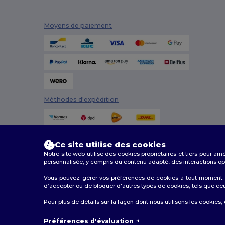
Moyens de paiement
Méthodes d'expédition
Ce site utilise des cookies
Notre site web utilise des cookies propriétaires et tiers pour am
personnalisée, y compris du contenu adapté, des interactions opti
Vous pouvez gérer vos préférences de cookies à tout moment. L
2026. Tous droits réservés
d’accepter ou de bloquer d'autres types de cookies, tels que ceux u
Conditions Générales
|
Politique de personnalisation
|
Pour plus de détails sur la façon dont nous utilisons les cookies,
Préférences d'évaluation