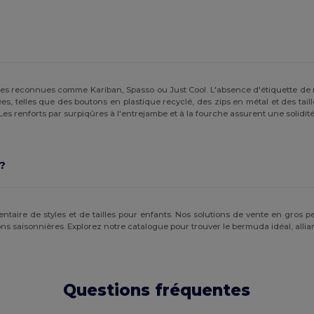
s reconnues comme Kariban, Spasso ou Just Cool. L'absence d'étiquette de m
s, telles que des boutons en plastique recyclé, des zips en métal et des taill
es renforts par surpiqûres à l'entrejambe et à la fourche assurent une solidit
?
entaire de styles et de tailles pour enfants. Nos solutions de vente en gr
ns saisonnières. Explorez notre catalogue pour trouver le bermuda idéal, alliant 
Questions fréquentes