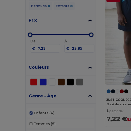
Bermuda
Enfants
Prix
De
À
€
€
Couleurs
Genre - Âge
JUST COOL JC
Short de sport e
À partir de:
Enfants
(4)
7,22 €
11
Femmes
(5)