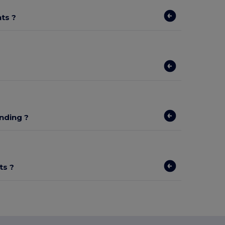
ts ?
nding ?
ts ?