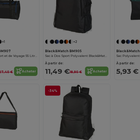
+1
+2
BM907
Black&Match BM905
Black&Match
Grand Sac de Sport et de Voyage 55 Litres
Sac à Dos Sport Polyvalent Black&Match
Sac Polyvalen
À partir de:
À partir de:
11,49 €
5,93 €
Acheter
Acheter
27,40 €
18,90 €
-34%