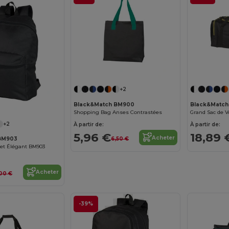
+2
Black&Match BM900
Black&Matc
Shopping Bag Anses Contrastées
Grand Sac de V
+2
À partir de:
À partir de:
5,96 €
18,89 
Acheter
BM903
6,50 €
 et Élégant BM903
Acheter
00 €
-39%