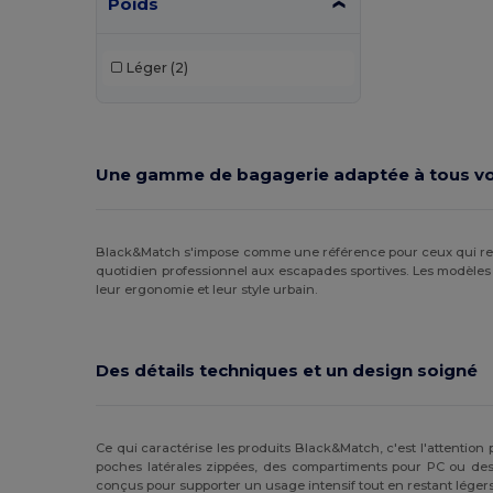
Poids
Proact
(15)
Léger
(2)
Quadra
(102)
Roly
(1)
SOL'S
(15)
Une gamme de bagagerie adaptée à tous vo
Spasso
(2)
Stamina
(94)
Black&Match s'impose comme une référence pour ceux qui r
quotidien professionnel aux escapades sportives. Les modèle
Stormtech
(9)
leur ergonomie et leur style urbain.
Thule
(7)
Timberland
(4)
Des détails techniques et un design soigné
Valento
(86)
Westford mill
(147)
Ce qui caractérise les produits Black&Match, c'est l'attention
poches latérales zippées, des compartiments pour PC ou des
WK. Designed To Work
(4)
conçus pour supporter un usage intensif tout en restant légers 