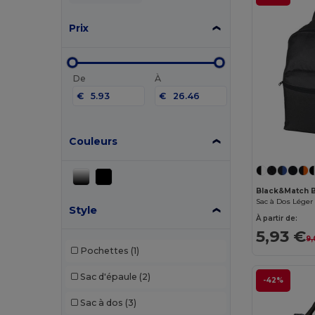
Prix
De
À
€
€
Couleurs
Black&Match 
Sac à Dos Léger
Style
À partir de:
5,93 €
9,
Pochettes
(1)
Sac d'épaule
(2)
-42%
Sac à dos
(3)