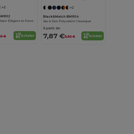
+2
+2
BM902
Black&Match BM904
Sac Messager Urbain Élégant et Fonctionnel
Sac à Dos Polyvalent Classique
À partir de:
7,87 €
Acheter
Acheter
,10 €
11,90 €