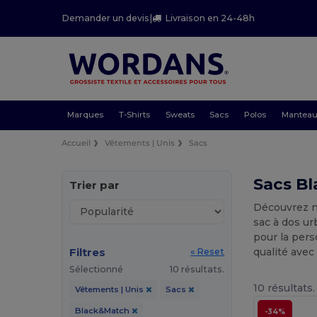
Demander un devis
|
Livraison en 24-48h
Marques
T-Shirts
Sweats
Sacs
Polos
Mantea
Accueil
Vêtements | Unis
Sacs
Sacs Bl
Trier par
Découvrez n
sac à dos ur
pour la pers
Filtres
qualité avec
« Reset
Sélectionné
10 résultats.
10 résultats.
Vêtements | Unis
Sacs
Black&Match
-34%