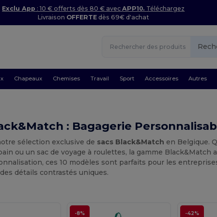
Exclu App
: 10 € offerts dès 80 € avec
APP10.
Téléchargez
Livraison
OFFERTE
dès 69€ d'achat
Rech
ux
Chapeaux
Chemises
Travail
Sport
Accessoires
Autres
ack&Match : Bagagerie Personnalisab
otre sélection exclusive de
sacs Black&Match
en Belgique. Q
bain ou un sac de voyage à roulettes, la gamme Black&Match a
onnalisation, ces 10 modèles sont parfaits pour les entreprise
 des détails contrastés uniques.
-8%
-42%