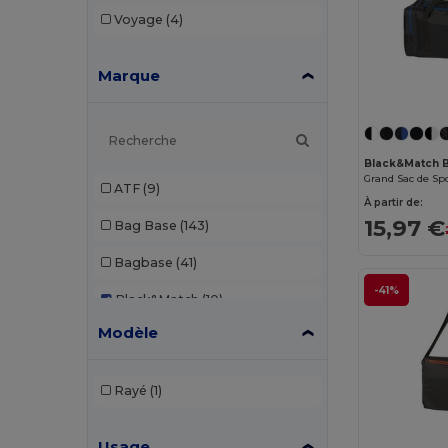
Voyage
(4)
Marque
Black&Match 
ATF
(9)
À partir de:
15,97 €
Bag Base
(143)
Bagbase
(41)
-41%
Black&Match
(10)
Modèle
Branve
(7)
Build Your Brand
(1)
Rayé
(1)
Case Logic
(8)
Usage
Craghoppers
(1)