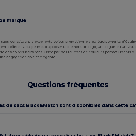
 de marque
ces sacs constituent d'excellents objets promotionnels ou équipements d'é
nt définies. Cela permet d'apposer facilement un logo, un slogan ou un visuel
té des coloris noirs rehaussée par des touches de couleurs permet une visibil
une bagagerie fiable et élégante.
Questions fréquentes
es de sacs Black&Match sont disponibles dans cette ca
Est-il possible de personnaliser les sacs Black&Match ?