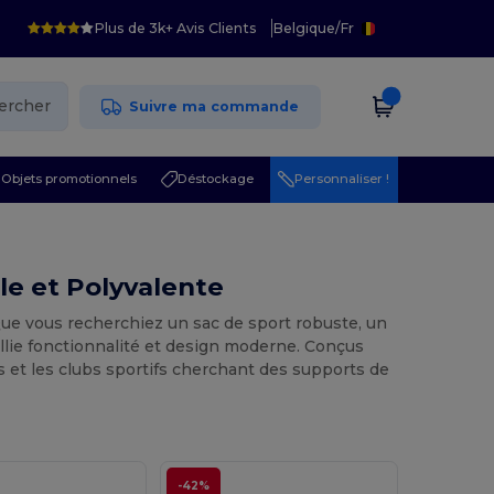
Plus de 3k+ Avis Clients
Belgique
/
Fr
ercher
Suivre ma commande
Objets promotionnels
Déstockage
Personnaliser !
le et Polyvalente
ue vous recherchiez un sac de sport robuste, un
llie fonctionnalité et design moderne. Conçus
s et les clubs sportifs cherchant des supports de
-42%