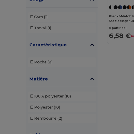
Egotier
(93)
Black&Match 
Gym
(1)
EgotierPro
(3)
Travail
(1)
À partir de:
GiftRetail
(208)
6,58 €
11
Caractéristique
Herschel
(2)
Kimood
(222)
Poche
(8)
Korntex
(1)
Label Serie
(10)
Matière
Malfini
(5)
100% polyester
(10)
Mantis
(2)
Polyester
(10)
Neutral
(12)
Rembourré
(2)
NewGen
(10)
Pen Duick
(12)