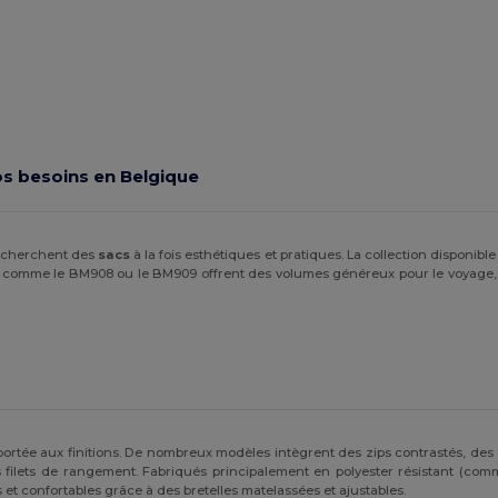
s besoins en Belgique
echerchent des
sacs
à la fois esthétiques et pratiques. La collection disponibl
s comme le BM908 ou le BM909 offrent des volumes généreux pour le voyage,
 portée aux finitions. De nombreux modèles intègrent des zips contrastés, des
 filets de rangement. Fabriqués principalement en polyester résistant (com
et confortables grâce à des bretelles matelassées et ajustables.