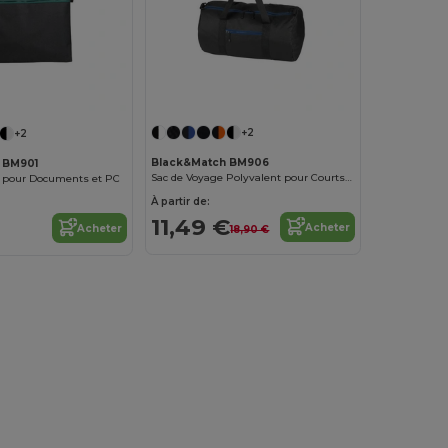
+2
+2
Black&Match BM906
 BM901
Sac de Voyage Polyvalent pour Courts Séjours
t pour Documents et PC
À partir de:
11,49 €
Acheter
Acheter
18,90 €