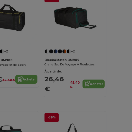
+2
+2
Black&Match BM909
h BM908
Grand Sac De Voyage À Roulettes
oyage et de Sport
À partir de:
26,46
€
Acheter
32,40 €
45,40
Acheter
€
€
-39%