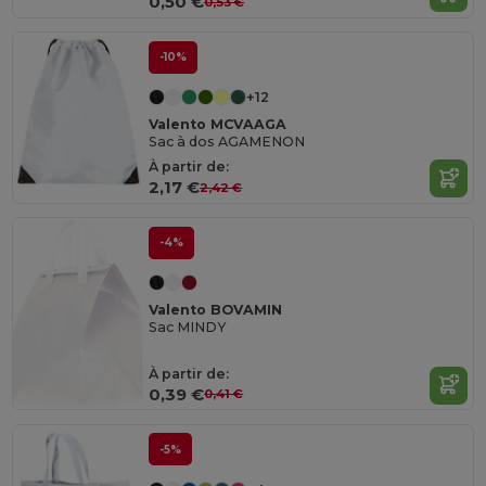
0,50 €
0,53 €
-10%
+12
Valento MCVAAGA
Sac à dos AGAMENON
À partir de:
2,17 €
2,42 €
-4%
Valento BOVAMIN
Sac MINDY
À partir de:
0,39 €
0,41 €
-5%