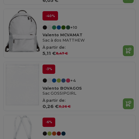
6,05 €
-40%
+10
Valento MCVAMAT
Sac à dos MATTHEW
À partir de:
5,11 €
8,47 €
-3%
+4
Valento BOVAGOS
Sac GOSSIPGIRL
À partir de:
0,26 €
0,26 €
-6%