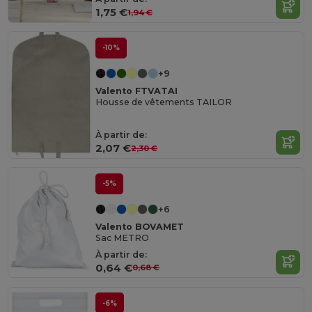
1,75 €
1,94 €
-10%
+9
Valento FTVATAI
Housse de vêtements TAILOR
À partir de:
2,07 €
2,30 €
-5%
+6
Valento BOVAMET
Sac METRO
À partir de:
0,64 €
0,68 €
-6%