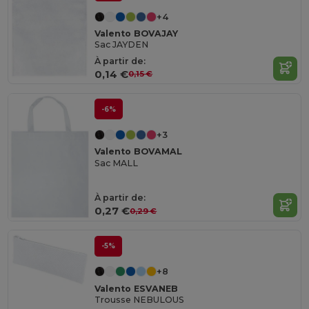
+4
Valento BOVAJAY
Sac JAYDEN
À partir de:
0,14 €
0,15 €
-6%
+3
Valento BOVAMAL
Sac MALL
À partir de:
0,27 €
0,29 €
-5%
+8
Valento ESVANEB
Trousse NEBULOUS