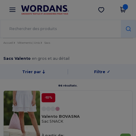
×
Appli Wordans
Obtenir l'appli
Meilleurs prix sur l’app !
Accueil
Vêtements | Unis
Sacs
Sacs Valento
en gros et au détail
Trier par
Filtre
✓
86 résultats.
-10%
Valento BOVASNA
Sac SNACK
À partir de: