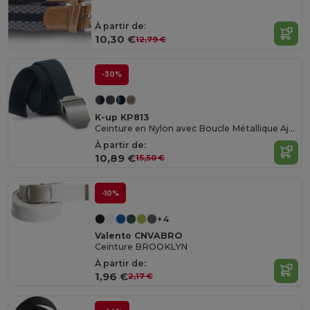
À partir de:
10,30 €
12,79 €
-30%
K-up KP813
Ceinture en Nylon avec Boucle Métallique Ajustable
À partir de:
10,89 €
15,50 €
-10%
+4
Valento CNVABRO
Ceinture BROOKLYN
À partir de:
1,96 €
2,17 €