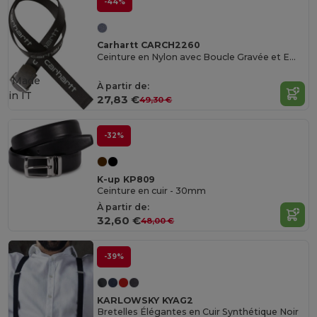
-44%
Carhartt CARCH2260
Ceinture en Nylon avec Boucle Gravée et Embout Cuir
Made
À partir de:
in
IT
27,83 €
49,30 €
-32%
K-up KP809
Ceinture en cuir - 30mm
À partir de:
32,60 €
48,00 €
-39%
KARLOWSKY KYAG2
Bretelles Élégantes en Cuir Synthétique Noir