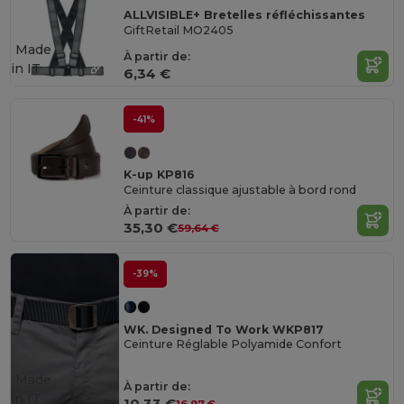
ALLVISIBLE+ Bretelles réfléchissantes
GiftRetail MO2405
Made
À partir de:
in
IT
6,34 €
-41%
K-up KP816
Ceinture classique ajustable à bord rond
À partir de:
35,30 €
59,64 €
-39%
WK. Designed To Work WKP817
Ceinture Réglable Polyamide Confort
Made
À partir de:
in
IT
10,33 €
16,97 €