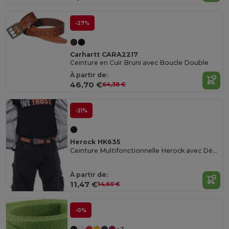
-27%
Carhartt CARA2217
Ceinture en Cuir Bruni avec Boucle Double
À partir de:
46,70 €
64,38 €
-21%
Herock HK635
Ceinture Multifonctionnelle Herock avec Décapsuleur
À partir de:
11,47 €
14,60 €
-0%