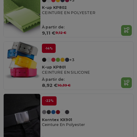
+3
K-up KP802
CEINTURE EN POLYESTER
À partir de:
9,11 €
9,12 €
-14%
+3
K-up KP801
CEINTURE EN SILICONE
À partir de:
8,92 €
10,39 €
-22%
Korntex KX901
Ceinture En Polyester