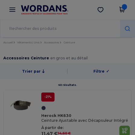
×
Appli Wordans
Obtenir l'appli
Meilleurs prix sur l’app !
Accueil
Vêtements | Unis
Accessoires
Ceinture
Accessoires Ceinture
en gros et au détail
Trier par
Filtre
✓
40 résultats.
-21%
Herock HK630
Ceinture Ajustable avec Décapsuleur Intégré
À partir de:
11,47 €
14,60 €