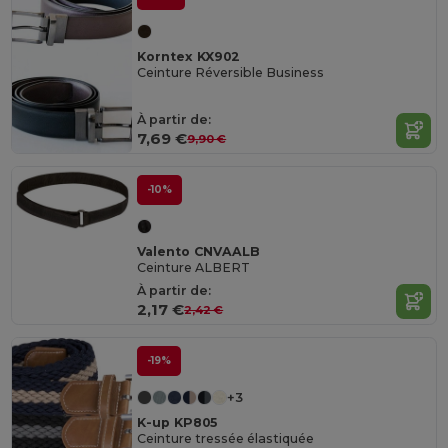
Korntex KX902
Ceinture Réversible Business
À partir de:
7,69 €
9,90 €
-10%
Valento CNVAALB
Ceinture ALBERT
À partir de:
2,17 €
2,42 €
-19%
+3
K-up KP805
Ceinture tressée élastiquée