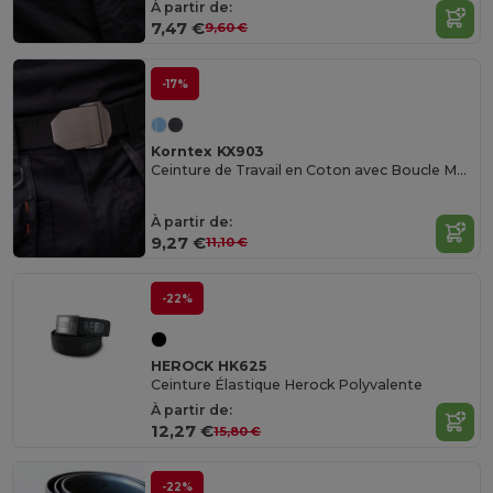
À partir de:
7,47 €
9,60 €
-17%
Korntex KX903
Ceinture de Travail en Coton avec Boucle Métallique
À partir de:
9,27 €
11,10 €
-22%
HEROCK HK625
Ceinture Élastique Herock Polyvalente
À partir de:
12,27 €
15,80 €
-22%