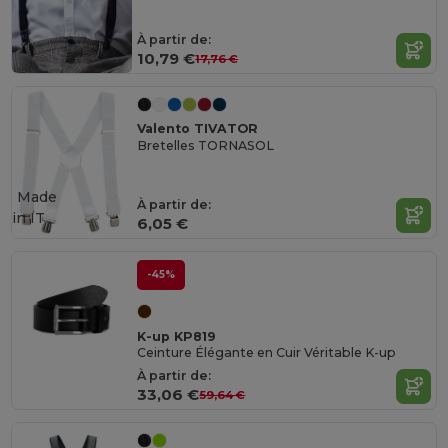
À partir de:
10,79 €
17,76 €
Valento TIVATOR
Bretelles TORNASOL
Made
À partir de:
in
IT
6,05 €
-45%
K-up KP819
Ceinture Élégante en Cuir Véritable K-up
À partir de:
33,06 €
59,64 €