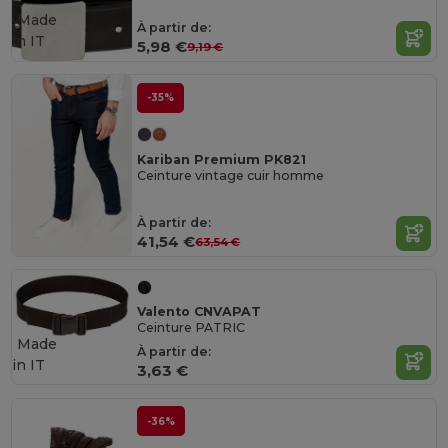
Made
À partir de:
in
IT
5,98 €
9,19 €
-35%
Kariban Premium PK821
Ceinture vintage cuir homme
À partir de:
41,54 €
63,54 €
Valento CNVAPAT
Ceinture PATRIC
Made
À partir de:
in
IT
3,63 €
-36%