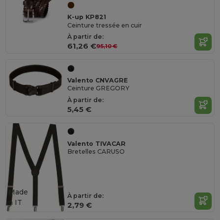
K-up KP821
Ceinture tressée en cuir
À partir de:
61,26 €
95,10 €
Valento CNVAGRE
Ceinture GREGORY
À partir de:
5,45 €
Valento TIVACAR
Bretelles CARUSO
Made
À partir de:
in
IT
2,79 €