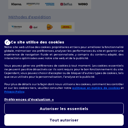
Méthodes d'expédition
Ce site utilise des cookies
Notre site web utilise des cookies propriétaires et tiers pour améliorer la fonctionnalité
globale, mémoriser vos préférences, analyser les performances du site et garantir une
expérience de navigation fluide et personnalisée, y compris du contenu adapté, des
interactions optimisées avec notre site web, et de la publicité.
Suivez-nous
Vous pouvez gérer vos préférences de cookies à tout moment. Les cookies essentiels
ne peuvent pas être désactivés car ils sont requis pour le bon fonctionnement du site.
Cependant, vous pouvez choisir d’accepter ou de bloquer d'autres types de cookies, tels
que ceux utilisés pour la personnalisation, l'analyse et la publicité.
2026. Tous droits réservés
Pour plus de détails sur la façon dont nous utilisons les cookies, comment les contrôler
Conditions Générales
|
Politique de personnalisation
|
Politique de
et sur les cookies tiers, veuillez consulter notre
politique en matière de cookies
et
Confidentialité
|
Politique de Cookies
|
Plan du Site
Privacy Policy
.
👋
Bonjour
Préférences d'évaluation
Si vous avez des questions ou
Bruxelles
|
Anvers
|
Mortsel
|
Malines
|
Lierre
|
Turnhout
|
Geel
|
des préoccupations, vous
Autoriser les essentiels
Herentals
|
Hoogstraten
|
Bruges
pouvez nous contacter à tout
moment. Notre chatbot est là
Tout autoriser
pour vous aider.