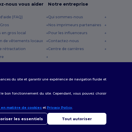
ez-nous vous aider
Notre entreprise
d'aide (FAQ)
Qui sommes-nous
 Gros
Nos imprimeurs partenaires
s en gros local
Pour les influenceurs
n de vêtements locaux
Contactez-nous
e rétractation
Centre de carrières
re
es d'expédition
 Promo
rmances du site et garantir une expérience de navigation fluide et
 le bon fonctionnement du site. Cependant, vous pouvez choisir
e en matière de cookies
et
Privacy Policy
.
onjour
us avez des questions ou des préoccupations, vous pouvez nous
oriser les essentiels
Tout autoriser
cter à tout moment. Notre chatbot est là pour vous aider.
Bruges