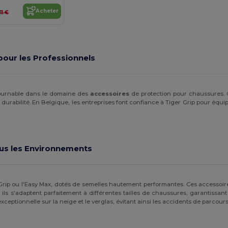
Acheter
,11 €
pour les Professionnels
ournable dans le domaine des
accessoires
de protection pour chaussures.
t et durabilité. En Belgique, les entreprises font confiance à Tiger Grip pour équi
us les Environnements
 ou l'Easy Max, dotés de semelles hautement performantes. Ces accessoires 
 ils s'adaptent parfaitement à différentes tailles de chaussures, garantissan
ptionnelle sur la neige et le verglas, évitant ainsi les accidents de parcours