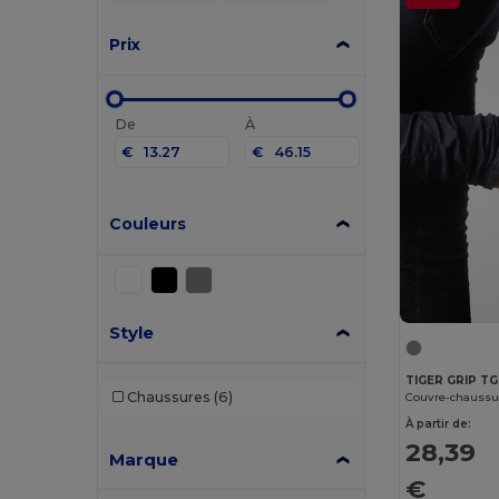
Prix
De
À
€
€
Couleurs
Style
TIGER GRIP T
Chaussures
(6)
Couvre-chaussu
À partir de:
28,39
Marque
€