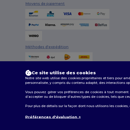
Moyens de paiement
Stamina
(13)
The One Towelling
(7)
TIGER GRIP
(6)
Timberland
(5)
Méthodes d'expédition
Towel city
(1)
U-Power
(1)
Valento
(74)
Ce site utilise des cookies
Notre site web utilise des cookies propriétaires et tiers pour am
Velilla
(2)
personnalisée, y compris du contenu adapté, des interactions opti
Vous pouvez gérer vos préférences de cookies à tout moment. L
Westford mill
(1)
2026. Tous droits réservés
d’accepter ou de bloquer d'autres types de cookies, tels que ceux u
Conditions Générales
|
Politique de personnalisation
|
WK. Designed To Work
(3)
Pour plus de détails sur la façon dont nous utilisons les cookies,
Préférences d'évaluation
Bruxell