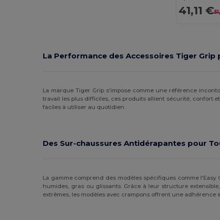
41,11 €
51
CG International
(3)
Craghoppers
(1)
Crocs
(1)
La Performance des Accessoires Tiger Grip 
Egotier
(21)
EgotierPro
(11)
La marque Tiger Grip s'impose comme une référence incont
travail les plus difficiles, ces produits allient sécurité, confor
faciles à utiliser au quotidien.
Estex
(13)
GiftRetail
(34)
Des Sur-chaussures Antidérapantes pour To
Herock
(10)
JSP
(3)
La gamme comprend des modèles spécifiques comme l'Easy Grip
Just Cool
(1)
humides, gras ou glissants. Grâce à leur structure extensible,
extrêmes, les modèles avec crampons offrent une adhérence exce
K-up
(32)
Kariban
(18)