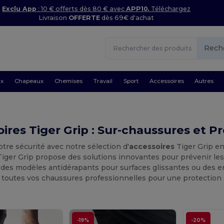
Exclu App
: 10 € offerts dès 80 € avec
APP10.
Téléchargez
Livraison
OFFERTE
dès 69€ d'achat
Rech
ux
Chapeaux
Chemises
Travail
Sport
Accessoires
Autres
ires Tiger Grip : Sur-chaussures et P
tre sécurité avec notre sélection d'
accessoires
Tiger Grip en
Tiger Grip propose des solutions innovantes pour prévenir le
des modèles antidérapants pour surfaces glissantes ou des em
 toutes vos chaussures professionnelles pour une protection 
-19%
-20%