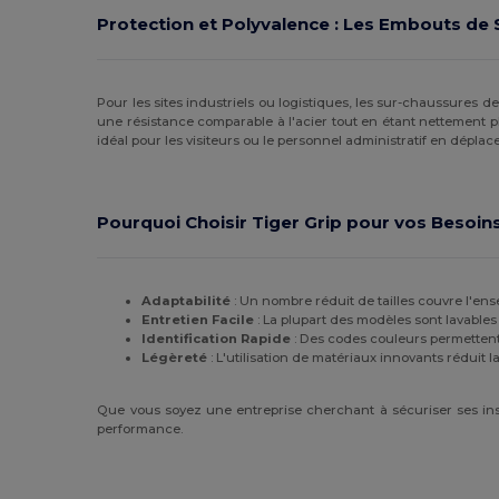
Protection et Polyvalence : Les Embouts de 
Kariban Premium
(5)
Karlowsky
(22)
Pour les sites industriels ou logistiques, les sur-chaussures de
Kimood
(22)
une résistance comparable à l'acier tout en étant nettement p
idéal pour les visiteurs ou le personnel administratif en dépla
Korntex
(4)
Larkwood
(2)
Pourquoi Choisir Tiger Grip pour vos Besoin
Malfini
(2)
Mepal
(4)
Adaptabilité
: Un nombre réduit de tailles couvre l'en
Entretien Facile
: La plupart des modèles sont lavables e
Mumbles
(5)
Identification Rapide
: Des codes couleurs permettent 
Légèreté
: L'utilisation de matériaux innovants réduit l
Neoblu
(4)
Neutral
(3)
Que vous soyez une entreprise cherchant à sécuriser ses ins
performance.
Paredes
(2)
Pen Duick
(6)