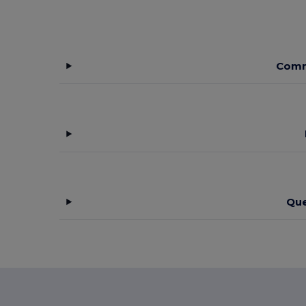
Premier
(7)
Proact
(10)
Comme
Quadra
(2)
Radsow by Uneek
(1)
Result
(12)
Result Winter Essentials
(1)
RFX™
(2)
Rimeck
(1)
Que
Roly
(7)
Roly Sport
(1)
RYWAN
(3)
SOL'S
(12)