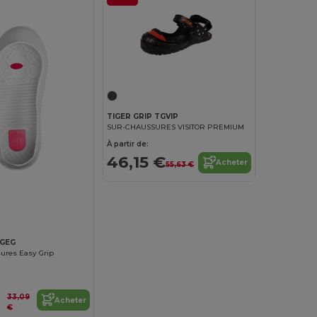
TIGER GRIP TGVIP
SUR-CHAUSSURES VISITOR PREMIUM
À partir de:
46,15 €
Acheter
55,63 €
TGEG
ures Easy Grip
33,09
Acheter
€