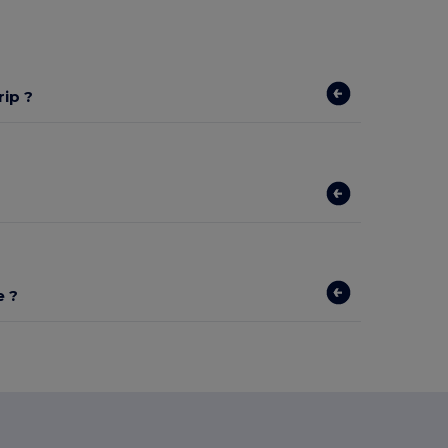
rip ?
e ?