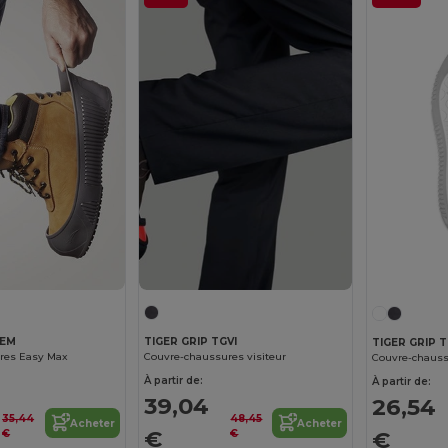
GEM
TIGER GRIP TGVI
TIGER GRIP 
res Easy Max
Couvre-chaussures visiteur
Couvre-chauss
À partir de:
À partir de:
39,04
26,54
35,44
48,45
Acheter
Acheter
€
€
€
€