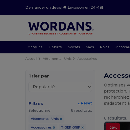
Demander un devis
|
Livraison en 24-48h
Marques
T-Shirts
Sweats
Sacs
Polos
Mantea
Accueil
Vêtements | Unis
Accessoires
Accesso
Trier par
Optimisez vo
protection, 
recherchiez 
Filtres
s'adaptent à
« Reset
Sélectionné
6 résultats.
6 résultats.
Vêtements | Unis
Accessoires
TIGER GRIP
-20%