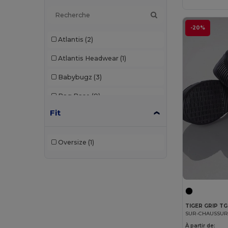
-20%
Atlantis
(2)
Atlantis Headwear
(1)
Babybugz
(3)
Bag Base
(9)
Fit
Bagbase
(1)
Beechfield
(43)
Oversize
(1)
Black&Match
(2)
Buff
(2)
Build Your Brand
(1)
TIGER GRIP T
Carhartt
(3)
SUR-CHAUSSURE
À partir de:
Caterpillar
(1)