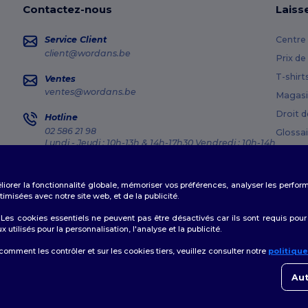
Contactez-nous
Laiss
Service Client
Centre 
client@wordans.be
Prix de
T-shirt
Ventes
ventes@wordans.be
Magasi
Droit d
Hotline
02 586 21 98
Glossai
Lundi - Jeudi : 10h-13h & 14h-17h30 Vendredi : 10h-14h
Méthod
Suivi de commande
Codes
éliorer la fonctionnalité globale, mémoriser vos préférences, analyser les perfo
misées avec notre site web, et de la publicité.
es cookies essentiels ne peuvent pas être désactivés car ils sont requis pour
tilisés pour la personnalisation, l'analyse et la publicité.
Politique de Confidentialité
|
Politique de Cookies
|
Plan du Site
 comment les contrôler et sur les cookies tiers, veuillez consulter notre
politiqu
👋
B
Si vo
Aut
conta
es
|
Anvers
|
Mortsel
|
Malines
|
Lierre
|
Turnhout
|
Geel
|
Herentals
|
Hoogstraten
|