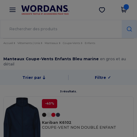
×
Appli Wordans
Obtenir l'appli
Meilleurs prix sur l’app !
Accueil
Vêtements | Unis
Manteaux
Coupe-Vents
Enfants
Manteaux Coupe-Vents Enfants Bleu marine
en gros et au
détail
Trier par
Filtre
✓
3 résultats.
-40%
Kariban K6102
COUPE-VENT NON DOUBLÉ ENFANT