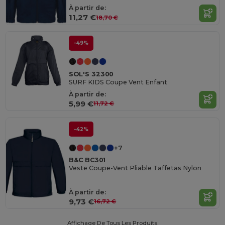
À partir de:
11,27 €
18,70 €
-49%
SOL'S 32300
SURF KIDS Coupe Vent Enfant
À partir de:
5,99 €
11,72 €
-42%
+7
B&C BC301
Veste Coupe-Vent Pliable Taffetas Nylon
À partir de:
9,73 €
16,72 €
Affichage De Tous Les Produits.