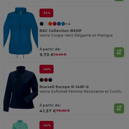
-32%
+4
B&C Collection B601F
Veste Coupe-Vent Élégante et Pratique
À partir de:
9,73 €
14,40 €
-46%
Russell Europe R-140F-0
Veste Softshell Femme Résistante et Confortable
À partir de:
41,37 €
76,90 €
-42%