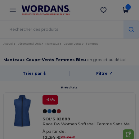
×
Appli Wordans
Obtenir l'appli
Meilleurs prix sur l’app !
Accueil
Vêtements | Unis
Manteaux
Coupe-Vents
Femmes
Manteaux Coupe-Vents Femmes Bleu
en gros et au détail
Trier par
Filtre
✓
6 résultats.
-44%
SOL'S 02888
Race Bw Women Softshell Femme Sans Manches
À partir de:
12,34 €
22,24 €