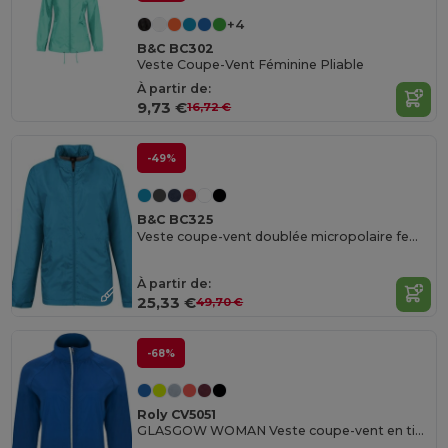
+4
B&C BC302
Veste Coupe-Vent Féminine Pliable
À partir de:
9,73 €
16,72 €
-49%
B&C BC325
Veste coupe-vent doublée micropolaire femme
À partir de:
25,33 €
49,70 €
-68%
Roly CV5051
GLASGOW WOMAN Veste coupe-vent en tissu technique léger