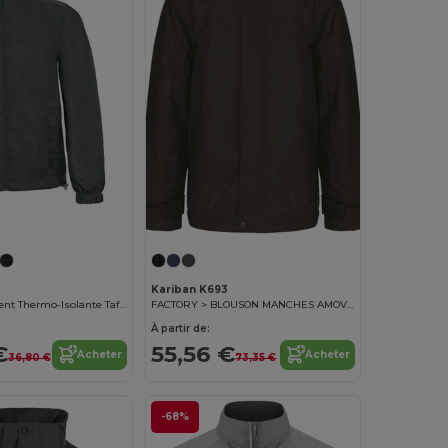
Personnalisez-le !
Kariban K693
Veste Coupe-Vent Thermo-Isolante Taffetas
FACTORY > BLOUSON MANCHES AMOVIBLES
À partir de:
€
55,56 €
Acheter
Acheter
36,80 €
73,35 €
-68%