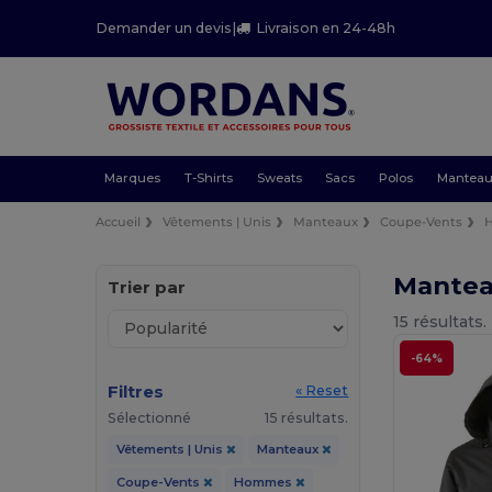
Demander un devis
|
Livraison en 24-48h
Marques
T-Shirts
Sweats
Sacs
Polos
Mantea
Accueil
Vêtements | Unis
Manteaux
Coupe-Vents
Mantea
Trier par
15 résultats.
-64%
Filtres
« Reset
Sélectionné
15 résultats.
Vêtements | Unis
Manteaux
Coupe-Vents
Hommes