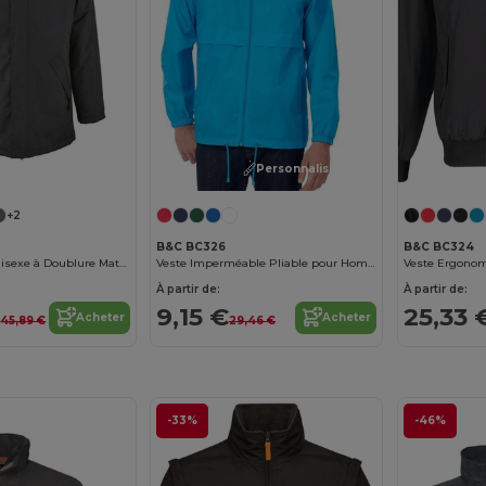
Personnalisez-le !
+2
B&C BC326
B&C BC324
Robyn Parka Unisexe à Doublure Matelassée
Veste Imperméable Pliable pour Homme BC326
À partir de:
À partir de:
€
9,15 €
25,33 
Acheter
Acheter
45,89 €
29,46 €
-33%
-46%