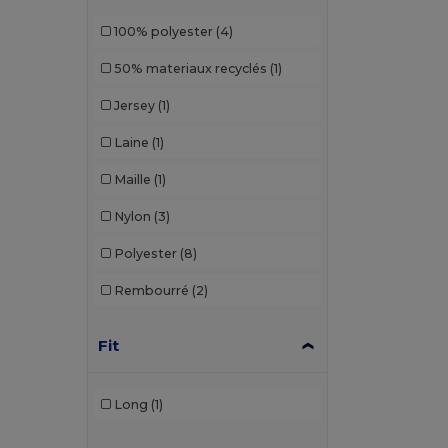
100% polyester
(4)
50% materiaux recyclés
(1)
Jersey
(1)
Laine
(1)
Maille
(1)
Nylon
(3)
Polyester
(8)
Rembourré
(2)
Fit
Long
(1)