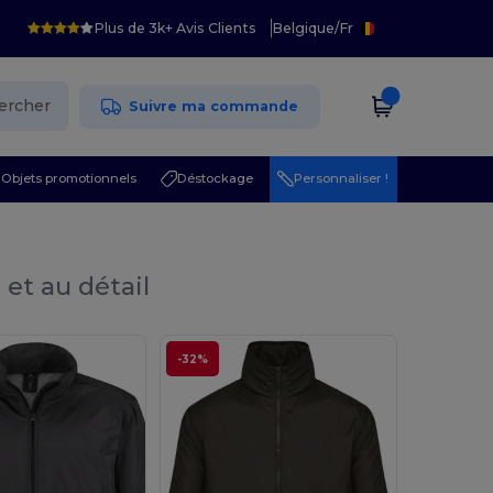
Plus de 3k+ Avis Clients
Belgique
/
Fr
ercher
Suivre ma commande
Objets promotionnels
Déstockage
Personnaliser !
 et au détail
-32%