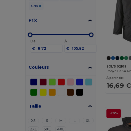
Gris
Prix
De
À
€
€
Couleurs
SOL'S 02109
À partir de:
16,69 
Taille
-70%
XS
S
M
L
XL
2XL
3XL
4XL