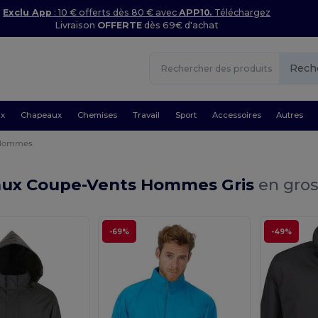
Exclu App
: 10 € offerts dès 80 € avec
APP10.
Téléchargez
Livraison
OFFERTE
dès 69€ d'achat
Rech
ux
Chapeaux
Chemises
Travail
Sport
Accessoires
Autres
Hommes
ux Coupe-Vents Hommes Gris
en gros
-69%
-49%