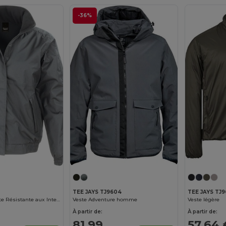
-36%
TEE JAYS TJ9604
TEE JAYS TJ
Veste Polyvalente Résistante aux Intempéries
Veste Adventure homme
Veste légère
À partir de:
À partir de:
81,99
57,64 