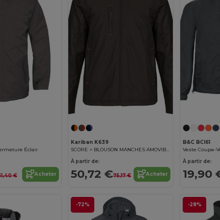
Personnalisez-le !
Kariban K639
B&C BCI61
rmeture Éclair
SCORE > BLOUSON MANCHES AMOVIBLES
À partir de:
À partir de:
50,72 €
19,90 
Acheter
Acheter
51,40 €
75,17 €
-72%
-28%