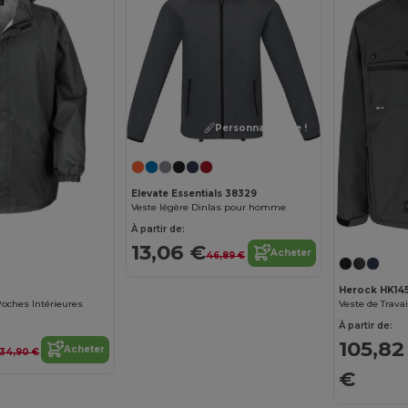
Personnalisez-le !
Elevate Essentials 38329
Veste légère Dinlas pour homme
À partir de:
13,06 €
Acheter
46,89 €
Herock HK14
ches Intérieures
À partir de:
105,82
Acheter
34,90 €
€