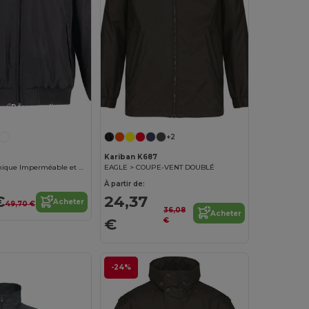
Personnalisez-le !
+2
Kariban K687
Veste Ergonomique Imperméable et Respirante
EAGLE > COUPE-VENT DOUBLÉ
À partir de:
€
24,37
Acheter
49,70 €
36,08
Acheter
€
€
-24%