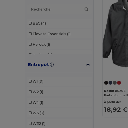
B&C
(4)
Elevate Essentials
(1)
Herock
(1)
Kariban
(3)
Entrepôt
Result
(2)
Roly Sport
(1)
W1
(9)
SOL'S
(1)
Result RS206
W2
(1)
Parka Homme Po
Tee Jays
(2)
W4
(1)
À partir de:
18,92 €
W5
(3)
W32
(1)