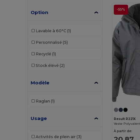
-55%
Option
Lavable à 60°C
(1)
Personnalisé
(5)
Recyclé
(1)
Stock élévé
(2)
Modèle
Raglan
(1)
Usage
Result R221X
À partir de:
Activités de plein air
(3)
20,87