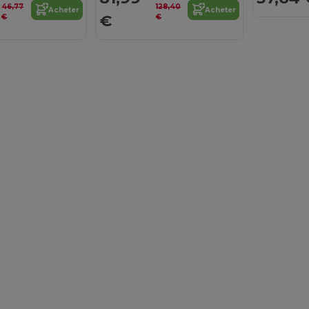
46,77
128,40
Acheter
Acheter
€
€
€