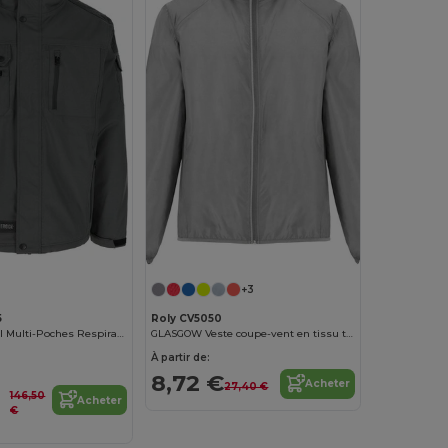
+3
5
Roly CV5050
Veste de Travail Multi-Poches Respirante Imperméable
GLASGOW Veste coupe-vent en tissu technique léger
À partir de:
8,72 €
Acheter
27,40 €
146,50
Acheter
€