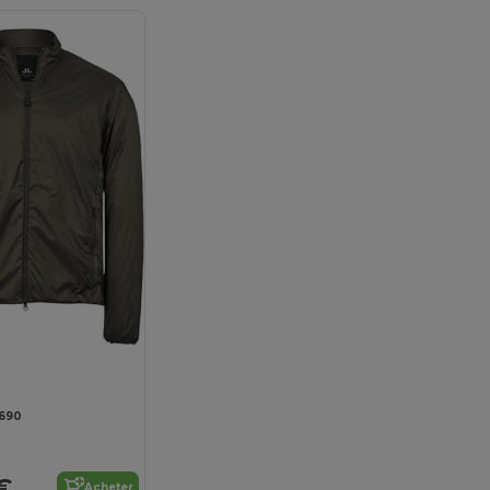
9690
€
Acheter