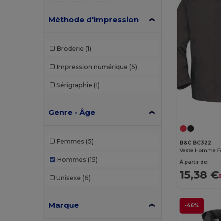
Méthode d'impression
Broderie
(1)
Impression numérique
(5)
Sérigraphie
(1)
Genre - Âge
Femmes
(5)
B&C BC322
Veste Homme Fe
Hommes
(15)
À partir de:
15,38 €
Unisexe
(6)
Marque
-46%