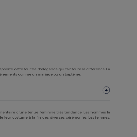
apporte cette touche d’élégance qui fait toute la différence. La
s d’évènements comme un mariage ou un baptême.
lémentaire d’une tenue féminine très tendance. Les hommes la
 de leur costume à la fin des diverses cérémonies. Les femmes,