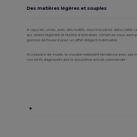
Des matières légères et souples
A rayures, unies, avec des motifs, vous trouverez dans cette c
qui allient légèreté et facilité d’entretien. Certaines vous son
gamme de foulard pour un effet élégant indéniable.
Accessoire de mode, la cravate redevient tendance avec ses mot
nos tarifs dégressifs dès le douzième article commandé !