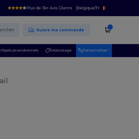
Plus de 3k+ Avis Clients
Belgique
/
Fr
ercher
Suivre ma commande
Objets promotionnels
Déstockage
Personnaliser !
ail