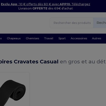
Exclu App
: 10 € offerts dès 80 € avec
APP10.
Téléchargez
Livraison
OFFERTE
dès 69€ d'achat
Rech
ux
Chapeaux
Chemises
Travail
Sport
Accessoires
Autres
ires Cravates Casual
en gros et au dét