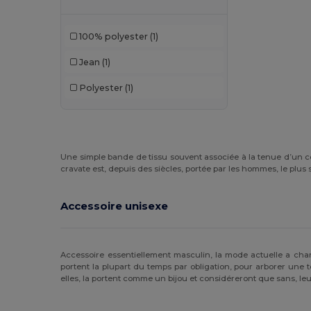
100% polyester
(1)
Jean
(1)
Polyester
(1)
Une simple bande de tissu souvent associée à la tenue d’un cost
cravate est, depuis des siècles, portée par les hommes, le pl
Accessoire unisexe
Accessoire essentiellement masculin, la mode actuelle a cha
portent la plupart du temps par obligation, pour arborer une 
elles, la portent comme un bijou et considéreront que sans, leu