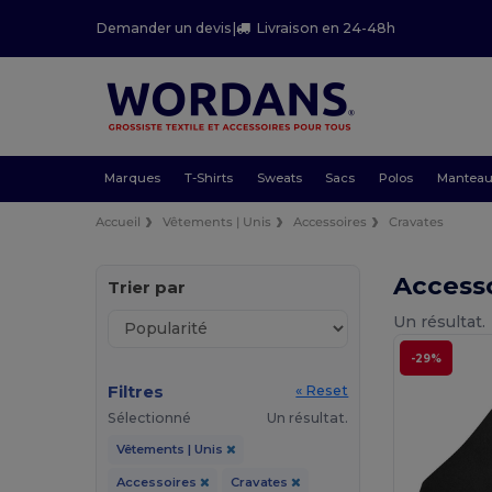
Demander un devis
|
Livraison en 24-48h
Marques
T-Shirts
Sweats
Sacs
Polos
Mantea
Accueil
Vêtements | Unis
Accessoires
Cravates
Accesso
Trier par
Un résultat.
-29%
Filtres
« Reset
Sélectionné
Un résultat.
Vêtements | Unis
Accessoires
Cravates