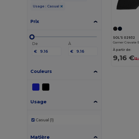
Usage : Casual
Prix
SOL'S 02932
Garner Cravate 
De
À
À partir de:
€
€
9,16 €
12
Couleurs
Usage
Casual
(1)
Matière