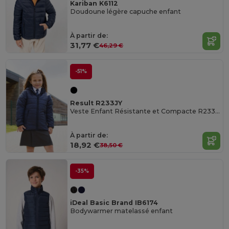
Kariban K6112
Doudoune légère capuche enfant
À partir de:
31,77 €
46,29 €
-51%
Result R233JY
Veste Enfant Résistante et Compacte R233JY
À partir de:
18,92 €
38,50 €
-35%
iDeal Basic Brand IB6174
Bodywarmer matelassé enfant