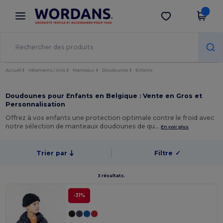
×
Appli Wordans
Obtenir l'appli
Meilleurs prix sur l’app !
Accueil
Vêtements | Unis
Manteaux
Doudounes
Enfants
Doudounes pour Enfants en Belgique : Vente en Gros et
Personnalisation
Offrez à vos enfants une protection optimale contre le froid avec
notre sélection de manteaux doudounes de qu…
En voir plus
Trier par
Filtre
✓
3 résultats.
-31%