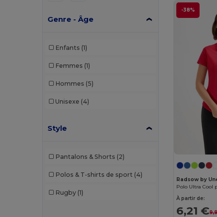
-38%
Genre - Âge
Enfants
(1)
Femmes
(1)
Hommes
(5)
Unisexe
(4)
Style
Pantalons & Shorts
(2)
Polos & T-shirts de sport
(4)
Radsow by Un
Polo Ultra Cool
Rugby
(1)
À partir de:
6,21 €
9,