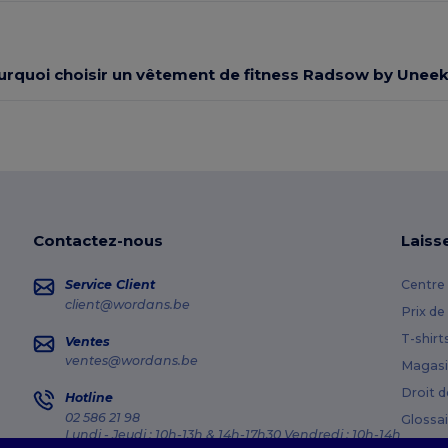
urquoi choisir un vêtement de fitness Radsow by Uneek
Contactez-nous
Laiss
Service Client
Centre 
client@wordans.be
Prix de
T-shirt
Ventes
ventes@wordans.be
Magasi
Droit d
Hotline
02 586 21 98
Glossai
Lundi - Jeudi : 10h-13h & 14h-17h30 Vendredi : 10h-14h
Méthod