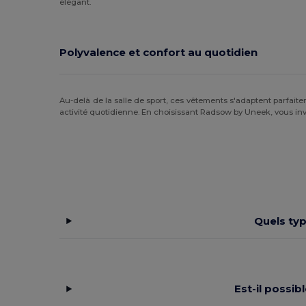
élégant.
Roly
(24)
Roly Sport
(55)
Polyvalence et confort au quotidien
Russell
(4)
RYWAN
(1)
Au-delà de la salle de sport, ces vêtements s'adaptent parfa
activité quotidienne. En choisissant Radsow by Uneek, vous in
SF Clothing
(2)
SF Men
(5)
SF Mini
(5)
SF Women
(5)
Quels ty
Skinnifit
(7)
SOL'S
(22)
Spiro
(23)
Est-il possi
Stedman
(4)