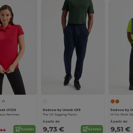
+1
eek UC126
Radsow by Uneek UX9
Radsow by U
 pour femmes
The UX Jogging Pants
Hi Vis Short Sl
À partir de:
À partir de:
9,73 €
9,51 €
Acheter
Acheter
98 €