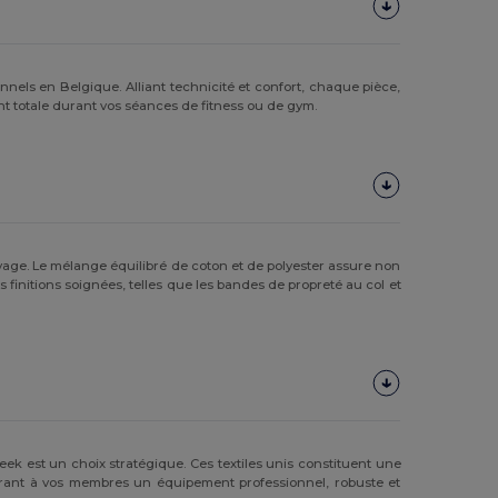
els en Belgique. Alliant technicité et confort, chaque pièce,
t totale durant vos séances de fitness ou de gym.
avage. Le mélange équilibré de coton et de polyester assure non
 finitions soignées, telles que les bandes de propreté au col et
k est un choix stratégique. Ces textiles unis constituent une
offrant à vos membres un équipement professionnel, robuste et