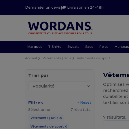
Demander un devis
|
Livraison en 24-48h
Marques
T-Shirts
Sweats
Sacs
Polos
Mantea
Accueil
Vêtements | Unis
Vêtements de sport
Vêteme
Trier par
Optimisez v
recherchie
durabilité e
Filtres
textiles son
« Reset
Sélectionné
7 résultats.
7 résultats.
Vêtements | Unis
Vêtements de sport