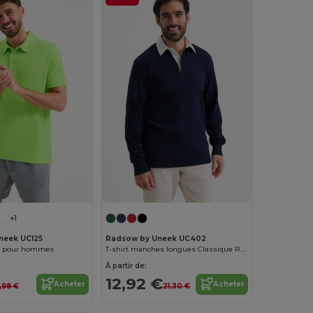
+1
neek UC125
Radsow by Uneek UC402
ol pour hommes
T-shirt manches longues Classique Rugby
À partir de:
12,92 €
Acheter
Acheter
,98 €
21,30 €