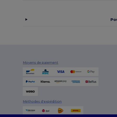
Tee Jays
(4)
TH Clothes
(8)
Po
Timberland
(2)
Tombo
(15)
Tombo Teamsport
(2)
Towel city
(3)
Moyens de paiement
Valento
(55)
Velilla
(3)
WK. Designed To Work
(4)
Méthodes d'expédition