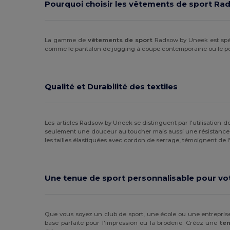
Pourquoi choisir les vêtements de sport Ra
Kimood
(3)
Korntex
(2)
La gamme de
vêtements de sport
Radsow by Uneek est spéci
comme le pantalon de jogging à coupe contemporaine ou le polo
Larkwood
(2)
Malfini
(4)
Qualité et Durabilité des textiles
Malfini Premium
(1)
Mumbles
(1)
Les articles Radsow by Uneek se distinguent par l'utilisation 
seulement une douceur au toucher mais aussi une résistance 
Mustaghata
(11)
les tailles élastiquées avec cordon de serrage, témoignent de l
Proact
(97)
Promodoro
(3)
Une tenue de sport personnalisable pour vo
Quadra
(3)
Radsow by Uneek
(7)
Que vous soyez un club de sport, une école ou une entrepris
base parfaite pour l'impression ou la broderie. Créez une
te
Result
(3)