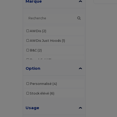
Marque
AWDis
(2)
AWDis Just Hoods
(1)
B&C
(2)
Beechfield
(1)
Option
Brook Taverner
(7)
Build Your Brand
(8)
Personnalisé
(4)
Dickies
(1)
Stock élévé
(6)
Ecologie
(1)
Usage
Egotier
(4)