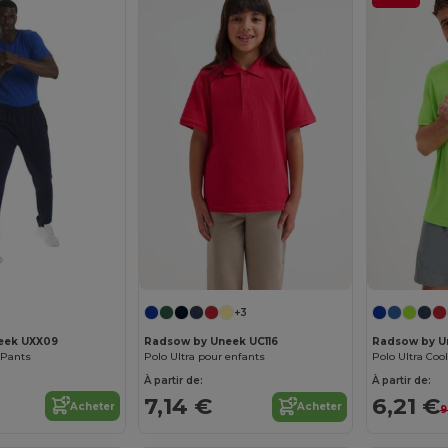
+3
eek UXX09
Radsow by Uneek UC116
Radsow by U
 Pants
Polo Ultra pour enfants
Polo Ultra Co
À partir de:
À partir de:
7,14 €
6,21 €
Acheter
Acheter
9