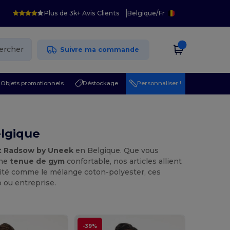
Plus de 3k+ Avis Clients
Belgique
/
Fr
ercher
Suivre ma commande
Objets promotionnels
Déstockage
Personnaliser !
lgique
t Radsow by Uneek
en Belgique. Que vous
une
tenue de gym
confortable, nos articles allient
lité comme le mélange coton-polyester, ces
b ou entreprise.
-39%