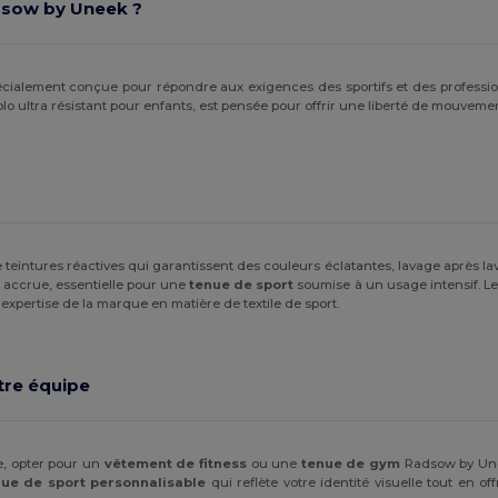
dsow by Uneek ?
alement conçue pour répondre aux exigences des sportifs et des professionn
 ultra résistant pour enfants, est pensée pour offrir une liberté de mouvemen
de teintures réactives qui garantissent des couleurs éclatantes, lavage après l
accrue, essentielle pour une
tenue de sport
soumise à un usage intensif. Les
'expertise de la marque en matière de textile de sport.
tre équipe
e, opter pour un
vêtement de fitness
ou une
tenue de gym
Radsow by Unee
nue de sport personnalisable
qui reflète votre identité visuelle tout en 