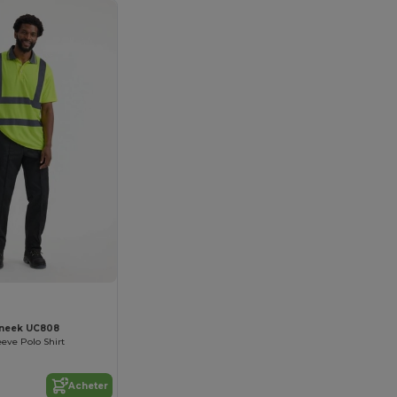
neek UC808
eeve Polo Shirt
Acheter