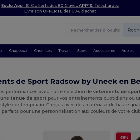
Exclu App
: 10 € offerts dès 80 € avec
APP10.
Téléchargez
Livraison
OFFERTE
dès 69€ d'achat
Rech
ux
Chapeaux
Chemises
Travail
Sport
Accessoires
Autres
nts de Sport Radsow by Uneek en Be
os performances avec notre sélection de
vêtements de spor
z une
tenue de sport
pour vos entraînements quotidiens ou 
t style contemporain. Conçus avec des matériaux de haute qua
t parfaits pour une personnalisation aux couleurs de votre clu
-38%