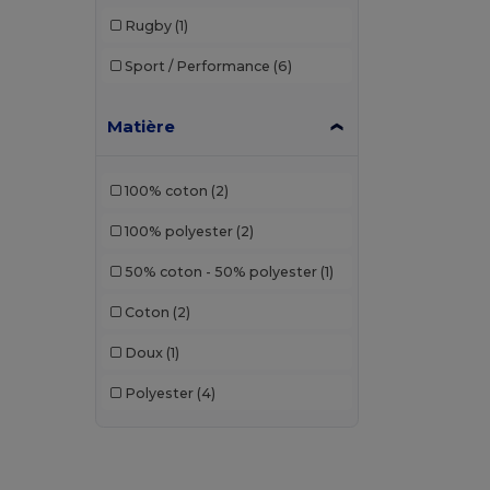
Elevate
(1)
Rugby
(1)
Elevate Life
(2)
Sport / Performance
(6)
Estex
(2)
Matière
Finden & Hales
(6)
Front row
(9)
100% coton
(2)
Fruit of the Loom
(4)
100% polyester
(2)
GiftRetail
(7)
50% coton - 50% polyester
(1)
Herock
(1)
Coton
(2)
JHK
(11)
Doux
(1)
Just Cool
(17)
Polyester
(4)
K-up
(1)
Kariban
(10)
Kariban Premium
(3)