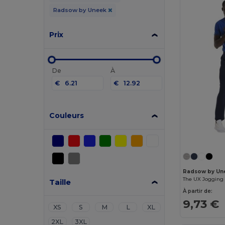
Radsow by Uneek
Prix
De
À
€
€
Couleurs
Radsow by Un
The UX Jogging
Taille
À partir de:
9,73 €
XS
S
M
L
XL
2XL
3XL