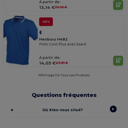
À partir de:
13,14 €
25,10 €
-50%
Henbury H482
Polo Cool Plus avec liseré
À partir de:
14,05 €
27,91 €
Affichage De Tous Les Produits.
Questions fréquentes
Où êtes-vous situé?