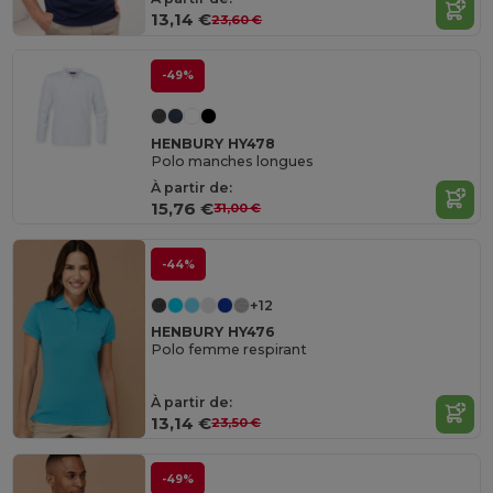
13,14 €
23,60 €
-49%
HENBURY HY478
Polo manches longues
À partir de:
15,76 €
31,00 €
-44%
+12
HENBURY HY476
Polo femme respirant
À partir de:
13,14 €
23,50 €
-49%