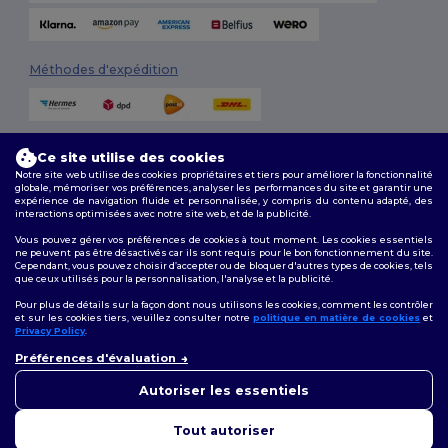
Méthodes d'expédition
Ce site utilise des cookies
Notre site web utilise des cookies propriétaires et tiers pour améliorer la fonctionnalité
globale, mémoriser vos préférences, analyser les performances du site et garantir une
expérience de navigation fluide et personnalisée, y compris du contenu adapté, des
interactions optimisées avec notre site web, et de la publicité.
Suivez-nous
Vous pouvez gérer vos préférences de cookies à tout moment. Les cookies essentiels
ne peuvent pas être désactivés car ils sont requis pour le bon fonctionnement du site.
Cependant, vous pouvez choisir d’accepter ou de bloquer d'autres types de cookies, tels
que ceux utilisés pour la personnalisation, l'analyse et la publicité.
2026. Tous droits réservés
Pour plus de détails sur la façon dont nous utilisons les cookies, comment les contrôler
Conditions Générales
|
Politique de personnalisation
|
Politique de
et sur les cookies tiers, veuillez consulter notre
politique en matière de cookies
et
Confidentialité
|
Politique de Cookies
|
Plan du Site
Privacy Policy
.
👋
Bonjour
Préférences d'évaluation
Si vous avez des questions ou
Bruxelles
|
Anvers
|
Mortsel
|
Malines
|
Lierre
|
Turnhout
|
Geel
|
des préoccupations, vous
Autoriser les essentiels
Herentals
|
Hoogstraten
|
Bruges
pouvez nous contacter à tout
moment. Notre chatbot est là
Tout autoriser
pour vous aider.