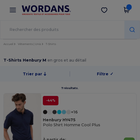
×
Appli Wordans
Obtenir l'appli
Meilleurs prix sur l’app !
Accueil
Vêtements | Unis
T-Shirts
T-Shirts Henbury M
en gros et au détail
Trier par
Filtre
✓
7 résultats.
-44%
+16
Henbury HY475
Polo Shirt Homme Cool Plus
À partir de: