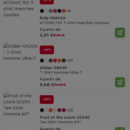
-67%
+6
Roly CA6424
ATOMIC 150 T-shirt manches courtes
À partir de:
2,91 €
8,84 €
-46%
+27
Gildan GN200
T-Shirt Homme Ultra-T
À partir de:
5,06 €
9,40 €
-39%
+23
Fruit of the Loom SC200
Tee-Shirt Homme 60°
À partir de: