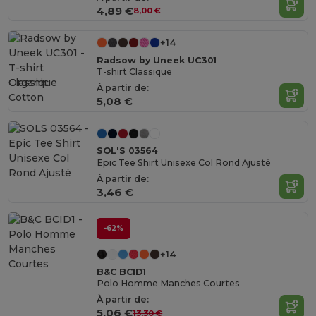
4,89 €
8,00 €
+14
Radsow by Uneek UC301
T-shirt Classique
Organic
À partir de:
Cotton
5,08 €
SOL'S 03564
Epic Tee Shirt Unisexe Col Rond Ajusté
À partir de:
3,46 €
-62%
+14
B&C BCID1
Polo Homme Manches Courtes
À partir de:
5,06 €
13,30 €