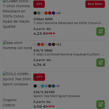
-53%
Best Seller
+41
Gildan 5000
T-shirt Homme Résistant en 100% Coton épais de Haute Qualité
À partir de:
4,23 €
8,98 €
+62
SOL'S 11500
T-shirt Col Rond Homme Impérial Confort - qualité supérieure - coton semi-peigné
À partir de:
4,74 €
-27%
+9
SOL'S 02995
Sprint Tee Shirt Sport Unisexe
Organic
À partir de:
Cotton
3,00 €
4,13 €