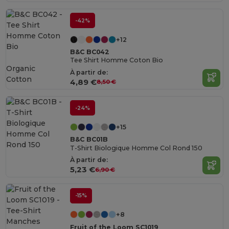
-42%
+12
B&C BC042
Tee Shirt Homme Coton Bio
Organic
À partir de:
Cotton
4,89 €
8,50 €
-24%
+15
B&C BC01B
T-Shirt Biologique Homme Col Rond 150
À partir de:
5,23 €
6,90 €
-15%
+8
Fruit of the Loom SC1019