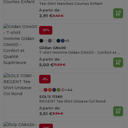
Tee-Shirt Manches Courtes Enfant
À partir de:
2,91 €
3,40 €
-55%
+5
Gildan GN400
T-shirt Homme Gildan GN400 - Confort et Qualité Supérieure
À partir de:
5,00 €
11,20 €
-11%
+44
SOL'S 11380
REGENT Tee Shirt Unisexe Col Rond
À partir de:
3,51 €
3,94 €