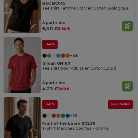
B&C BC045
Tee shirt Femme Col V en Coton Biologique
À partir de:
5,00 €
8,60 €
-44%
+48
Gildan GN180
Tee shirt pour Adulte en Coton Lourd
À partir de:
4,23 €
7,60 €
-40%
Best Seller
+29
Fruit of the Loom SC230
T-Shirt Manches Courtes Homme