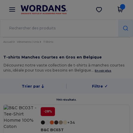
×
Appli Wordans
Obtenir l'appli
Meilleurs prix sur l’app !
Accueil
Vêtements | Unis
T-Shirts
T-shirts Manches Courtes en Gros en Belgique
Découvrez notre vaste collection de t-shirts à manches courtes
unis, idéale pour tous vos besoins en Belgique…
En voir plus
Trier par
Filtre
✓
790 résultats.
-28%
+34
B&C BC03T