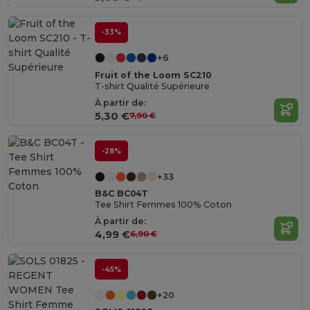
-33%
+6
Fruit of the Loom SC210
T-shirt Qualité Supérieure
À partir de:
5,30 €
7,90 €
-28%
+33
B&C BC04T
Tee Shirt Femmes 100% Coton
À partir de:
4,99 €
6,90 €
-45%
+20