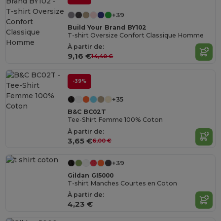
+39
Build Your Brand BY102
T-shirt Oversize Confort Classique Homme
À partir de:
9,16 €
14,40 €
-39%
+35
B&C BC02T
Tee-Shirt Femme 100% Coton
À partir de:
3,65 €
6,00 €
+39
Gildan GI5000
T-shirt Manches Courtes en Coton
À partir de:
4,23 €