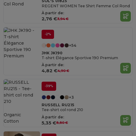
SOL'S 01825
REGENT WOMEN Tee Shirt Femme Col Rond
À partir de:
2,76 €
3,94 €
-2%
+54
JHK JK190
T-shirt Élégance Sportive 190 Premium
À partir de:
4,82 €
4,90 €
-39%
+3
RUSSELL RU215
Tee-shirt col rond 210
Organic
À partir de:
Cotton
5,35 €
8,80 €