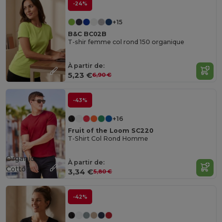
-24%
+15
B&C BC02B
T-shir femme col rond 150 organique
À partir de:
5,23 €
6,90 €
-43%
+16
Fruit of the Loom SC220
T-Shirt Col Rond Homme
Organic
À partir de:
Cotton
3,34 €
5,80 €
-42%