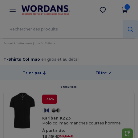
×
Appli Wordans
Obtenir l'appli
Meilleurs prix sur l’app !
Accueil
Vêtements | Unis
T-Shirts
T-Shirts Col mao
en gros et au détail
Trier par
Filtre
✓
2 résultats.
-36%
Kariban K223
Polo col mao manches courtes homme
À partir de:
13,19 €
20,64 €