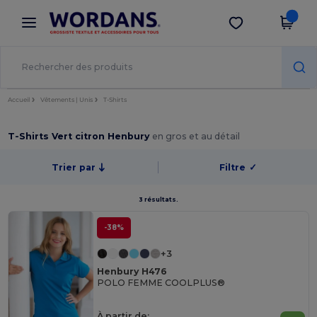
×
Appli Wordans
Obtenir l'appli
Meilleurs prix sur l’app !
Accueil
Vêtements | Unis
T-Shirts
T-Shirts Vert citron Henbury
en gros et au détail
Trier par
Filtre
✓
3 résultats.
-38%
+3
Henbury H476
POLO FEMME COOLPLUS®
À partir de: