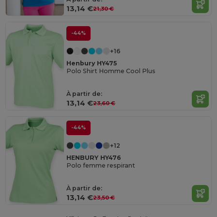
13,14 €
21,30 €
-44%
+16
Henbury HY475
Polo Shirt Homme Cool Plus
À partir de:
13,14 €
23,60 €
-44%
+12
HENBURY HY476
Polo femme respirant
À partir de:
13,14 €
23,50 €