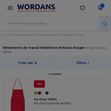
×
Appli Wordans
Obtenir l'appli
Meilleurs prix sur l’app !
Accueil
Vêtements | Unis
Vêtements de travail
Hôtellerie
Enfants
Vêtements de travail Hôtellerie Enfants Rouge
en gros et au
détail
Trier par
Filtre
✓
2 résultats.
-21%
Kariban K884
Kit chef cuisinier enfant