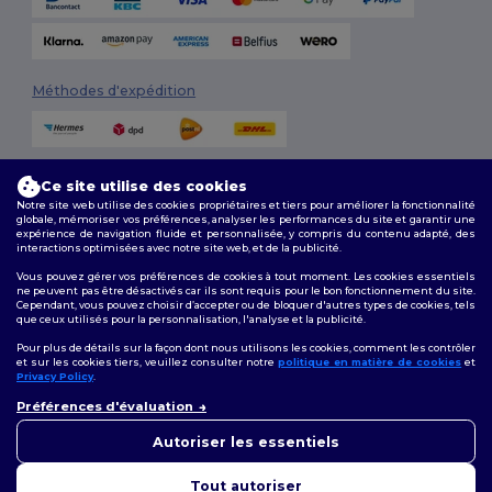
Méthodes d'expédition
Ce site utilise des cookies
Notre site web utilise des cookies propriétaires et tiers pour améliorer la fonctionnalité
globale, mémoriser vos préférences, analyser les performances du site et garantir une
expérience de navigation fluide et personnalisée, y compris du contenu adapté, des
interactions optimisées avec notre site web, et de la publicité.
Suivez-nous
Vous pouvez gérer vos préférences de cookies à tout moment. Les cookies essentiels
ne peuvent pas être désactivés car ils sont requis pour le bon fonctionnement du site.
Cependant, vous pouvez choisir d’accepter ou de bloquer d'autres types de cookies, tels
que ceux utilisés pour la personnalisation, l'analyse et la publicité.
2026. Tous droits réservés
Pour plus de détails sur la façon dont nous utilisons les cookies, comment les contrôler
Conditions Générales
|
Politique de personnalisation
|
Politique de
et sur les cookies tiers, veuillez consulter notre
politique en matière de cookies
et
Confidentialité
|
Politique de Cookies
|
Plan du Site
Privacy Policy
.
👋
Bonjour
Préférences d'évaluation
Si vous avez des questions ou
Bruxelles
|
Anvers
|
Mortsel
|
Malines
|
Lierre
|
Turnhout
|
Geel
|
des préoccupations, vous
Autoriser les essentiels
Herentals
|
Hoogstraten
|
Bruges
pouvez nous contacter à tout
moment. Notre chatbot est là
Tout autoriser
pour vous aider.