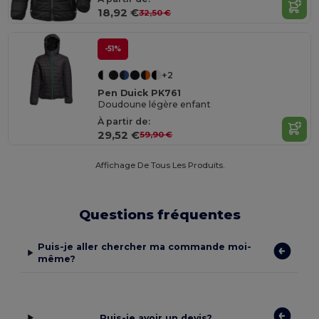
18,92 €
32,50 €
-51%
+2
Pen Duick PK761
Doudoune légère enfant
À partir de:
29,52 €
59,90 €
Affichage De Tous Les Produits.
Questions fréquentes
Puis-je aller chercher ma commande moi-
même?
Puis-je avoir un devis?