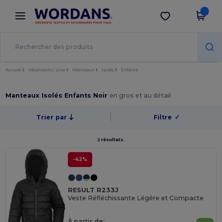
×
Appli Wordans
Obtenir l'appli
Meilleurs prix sur l’app !
Accueil
Vêtements | Unis
Manteaux
Isolés
Enfants
Manteaux Isolés Enfants Noir
en gros et au détail
Trier par
Filtre
✓
2 résultats.
-42%
RESULT R233J
Veste Réfléchissante Légère et Compacte
À partir de: