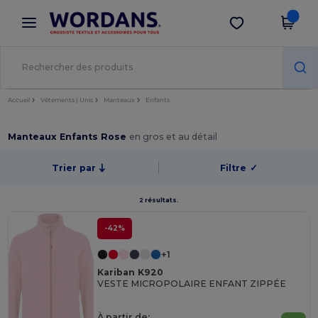
×
Appli Wordans
Obtenir l'appli
Meilleurs prix sur l’app !
Accueil
Vêtements | Unis
Manteaux
Enfants
Manteaux Enfants Rose
en gros et au détail
Trier par
Filtre
✓
2 résultats.
-42%
+1
Kariban K920
VESTE MICROPOLAIRE ENFANT ZIPPÉE
À partir de: