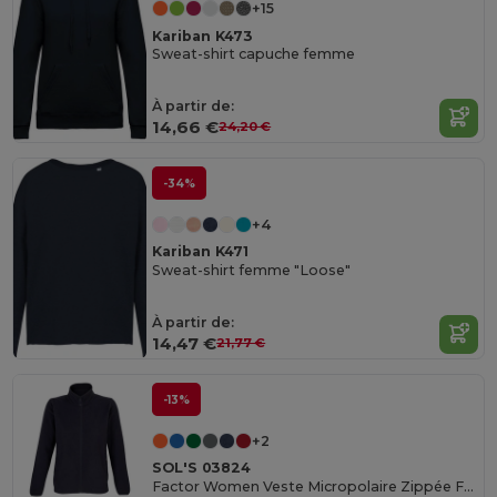
+15
Kariban K473
Sweat-shirt capuche femme
À partir de:
14,66 €
24,20 €
-34%
+4
Kariban K471
Sweat-shirt femme "Loose"
À partir de:
14,47 €
21,77 €
-13%
+2
SOL'S 03824
Factor Women Veste Micropolaire Zippée Femme