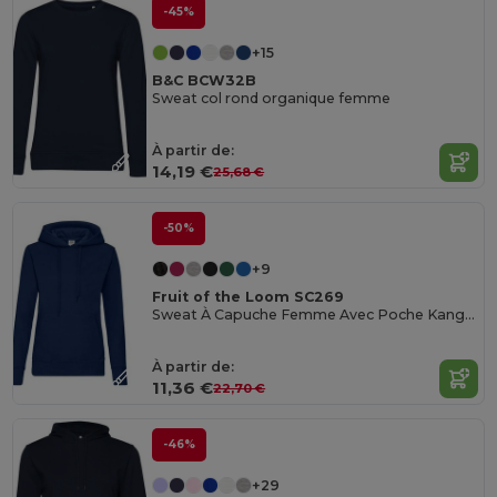
-45%
+15
B&C BCW32B
Sweat col rond organique femme
À partir de:
14,19 €
25,68 €
-50%
+9
Fruit of the Loom SC269
Sweat À Capuche Femme Avec Poche Kangourou
À partir de:
11,36 €
22,70 €
-46%
+29