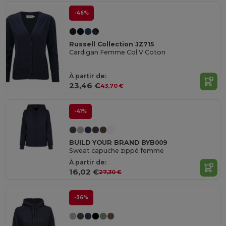
-46%
Russell Collection JZ715
Cardigan Femme Col V Coton
À partir de:
23,46 €
43,70 €
-41%
BUILD YOUR BRAND BYB009
Sweat capuche zippé femme
À partir de:
16,02 €
27,30 €
-36%