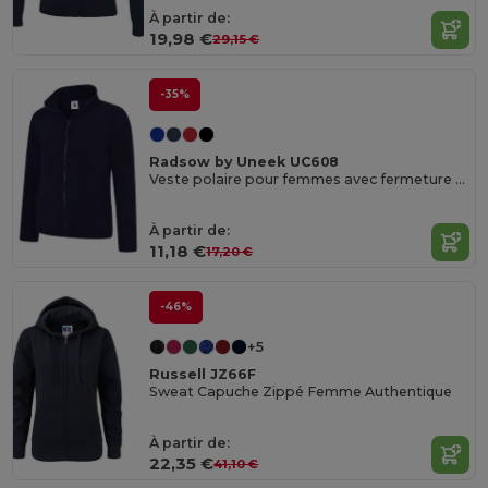
À partir de:
19,98 €
29,15 €
-35%
Radsow by Uneek UC608
Veste polaire pour femmes avec fermeture éclair
À partir de:
11,18 €
17,20 €
-46%
+5
Russell JZ66F
Sweat Capuche Zippé Femme Authentique
À partir de:
22,35 €
41,10 €