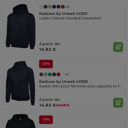
+2
Radsow by Uneek UC510
Ladies Deluxe Hooded Sweatshirt
À partir de:
10,82 €
-33%
+1
Radsow by Uneek UC505
Sweat shirt pour femmes avec capuche et fermeture éclair
À partir de:
14,82 €
22,08 €
-39%