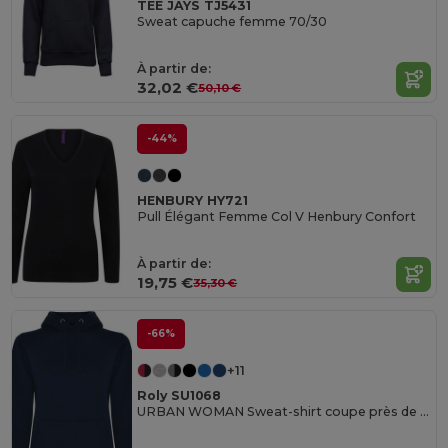
TEE JAYS TJ5431
Sweat capuche femme 70/30
À partir de:
32,02 €
50,10 €
-44%
HENBURY HY721
Pull Élégant Femme Col V Henbury Confort
À partir de:
19,75 €
35,30 €
-66%
+11
Roly SU1068
URBAN WOMAN Sweat-shirt coupe près de corps féminin avec capuche doublé à contraste et au ton du cordon de serrage et poche kangourou