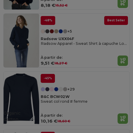
8,18 €
15,52 €
-48%
Best Seller
+5
Radsow UXX04F
Radsow Apparel - Sweat Shirt à capuche London pour femmes
À partir de:
9,51 €
18,27 €
-45%
+29
B&C BCW02W
Sweat col rond # femme
Organic
À partir de:
Cotton
10,16 €
18,60 €