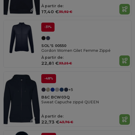
À partir de:
17,40 €
35,92 €
-31%
SOL'S 00550
Gordon Women Gilet Femme Zippé
À partir de:
22,81 €
33,25 €
-48%
+5
B&C BCW03Q
Sweat Capuche zippé QUEEN
À partir de:
22,73 €
43,76 €