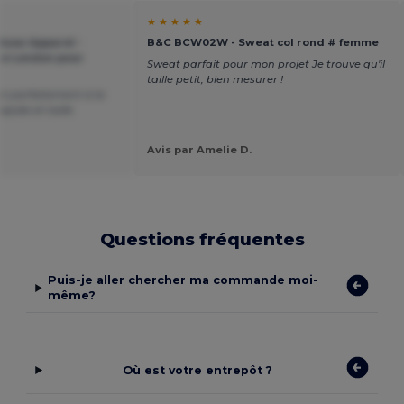
★ ★ ★ ★ ★
dsow Apparel -
B&C BCW02W - Sweat col rond # femme
he London pour
Sweat parfait pour mon projet Je trouve qu'il
taille petit, bien mesurer !
t parfaitement à la
apide et taille
Avis par Amelie D.
Questions fréquentes
Puis-je aller chercher ma commande moi-
même?
Où est votre entrepôt ?