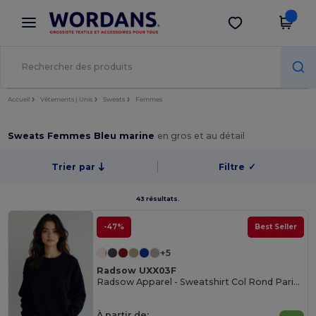
×
Appli Wordans
Obtenir l'appli
Meilleurs prix sur l’app !
Accueil
Vêtements | Unis
Sweats
Femmes
Sweats Femmes Bleu marine
en gros et au détail
Trier par
Filtre
✓
43 résultats.
-47%
Best Seller
+5
Radsow UXX03F
Radsow Apparel - Sweatshirt Col Rond Paris pour femmes
À partir de: