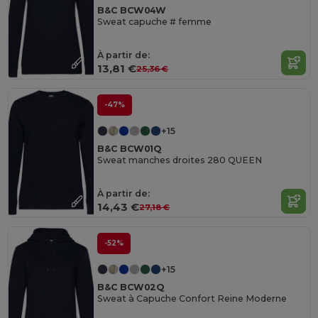
B&C BCW04W
Sweat capuche # femme
À partir de:
13,81 €
25,36 €
-47%
+15
B&C BCW01Q
Sweat manches droites 280 QUEEN
À partir de:
14,43 €
27,18 €
-52%
+15
B&C BCW02Q
Sweat à Capuche Confort Reine Moderne