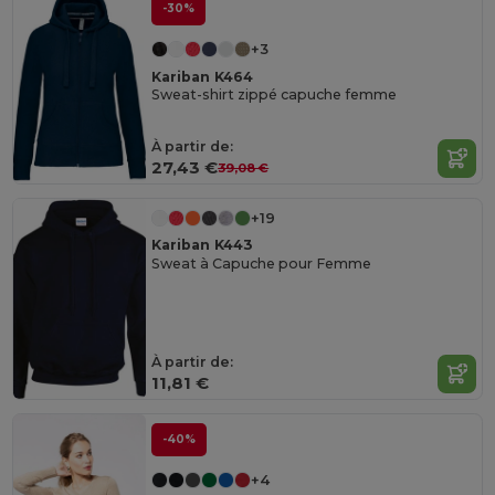
-30%
+3
Kariban K464
Sweat-shirt zippé capuche femme
À partir de:
27,43 €
39,08 €
+19
Kariban K443
Sweat à Capuche pour Femme
À partir de:
11,81 €
-40%
+4