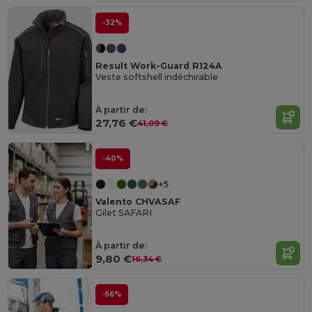
-32%
Result Work-Guard R124A
Veste softshell indéchirable
À partir de:
27,76 €
41,09 €
-40%
+5
Valento CHVASAF
Gilet SAFARI
À partir de:
9,80 €
16,34 €
-56%