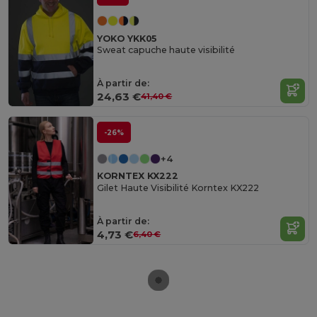
YOKO YKK05
Sweat capuche haute visibilité
À partir de:
24,63 €
41,40 €
-26%
+4
KORNTEX KX222
Gilet Haute Visibilité Korntex KX222
À partir de:
4,73 €
6,40 €