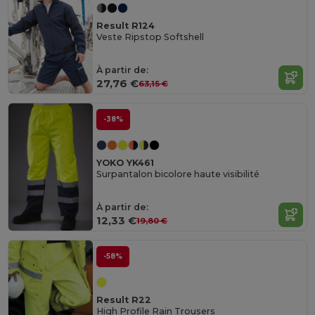
Result R124
Veste Ripstop Softshell
À partir de:
27,76 €
63,15 €
-38%
YOKO YK461
Surpantalon bicolore haute visibilité
À partir de:
12,33 €
19,80 €
-58%
Result R22
High Profile Rain Trousers