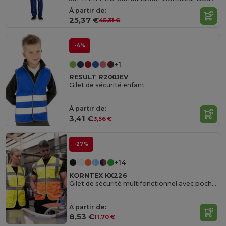
À partir de:
25,37 €
45,31 €
-4%
+1
RESULT R200JEV
Gilet de sécurité enfant
À partir de:
3,41 €
3,56 €
-27%
+14
KORNTEX KX226
Gilet de sécurité multifonctionnel avec poches
À partir de:
8,53 €
11,70 €