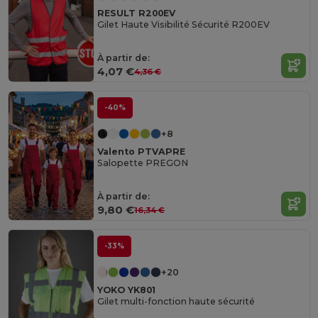
RESULT R200EV
Gilet Haute Visibilité Sécurité R200EV
À partir de:
4,07 €
4,36 €
-40%
+8
Valento PTVAPRE
Salopette PREGON
À partir de:
9,80 €
16,34 €
-33%
+20
YOKO YK801
Gilet multi-fonction haute sécurité