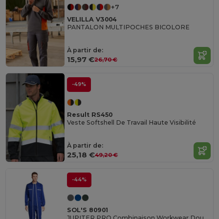
+7
VELILLA V3004
PANTALON MULTIPOCHES BICOLORE
À partir de:
15,97 €
26,70 €
-49%
Result RS450
Veste Softshell De Travail Haute Visibilité
À partir de:
25,18 €
49,20 €
-44%
SOL'S 80901
JUPITER PRO Combinaison Workwear Double Zip