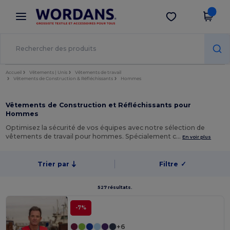
×
Appli Wordans
Obtenir l'appli
Meilleurs prix sur l’app !
Accueil
Vêtements | Unis
Vêtements de travail
Vêtements de Construction & Réfléchissants
Hommes
Vêtements de Construction et Réfléchissants pour
Hommes
Optimisez la sécurité de vos équipes avec notre sélection de
vêtements de travail pour hommes. Spécialement c…
En voir plus
Trier par
Filtre
✓
527 résultats.
-7%
+6