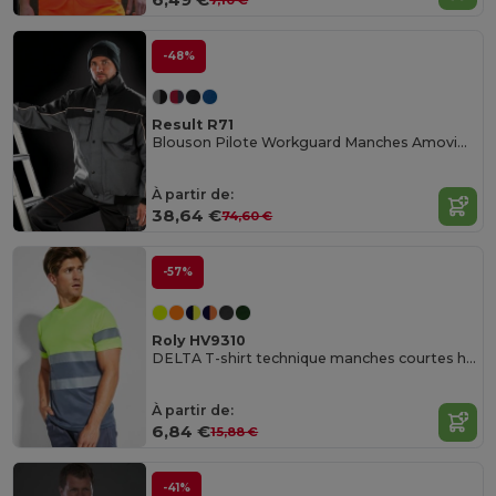
-48%
Result R71
Blouson Pilote Workguard Manches Amovibles
À partir de:
38,64 €
74,60 €
-57%
Roly HV9310
DELTA T-shirt technique manches courtes haute visibilité
À partir de:
6,84 €
15,88 €
-41%