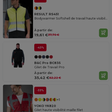
RESULT RS451
Bodywarmer Softshell de travail haute visibilité
À partir de:
19,61 €
37,70 €
-43%
B&C Pro BC835
Gilet de Travail Pro
À partir de:
35,42 €
62,22 €
-33%
+1
YOKO YK820
Gilet haute visibilité maille filet