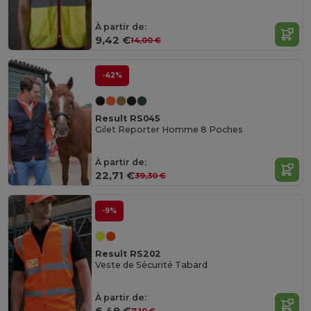
À partir de:
9,42 €
14,00 €
-42%
Result RS045
Gilet Reporter Homme 8 Poches
À partir de:
22,71 €
39,30 €
-9%
Result RS202
Veste de Sécurité Tabard
À partir de:
6,49 €
7,10 €