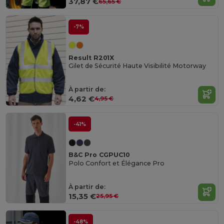
37,87 €
65,65 €
-7%
Result R201X
Gilet de Sécurité Haute Visibilité Motorway
À partir de:
4,62 €
4,95 €
-41%
B&C Pro CGPUC10
Polo Confort et Élégance Pro
À partir de:
15,35 €
25,95 €
-48%