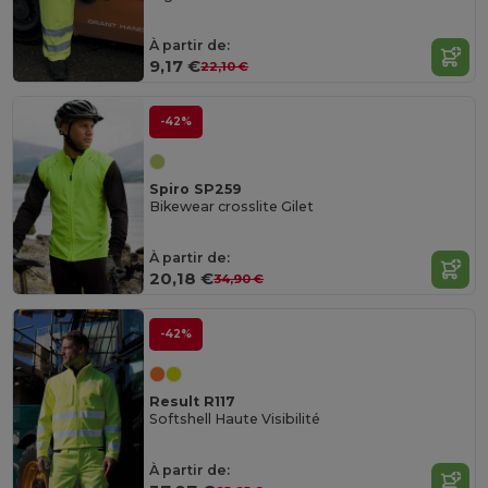
À partir de:
9,17 €
22,10 €
-42%
Spiro SP259
Bikewear crosslite Gilet
À partir de:
20,18 €
34,90 €
-42%
Result R117
Softshell Haute Visibilité
À partir de: