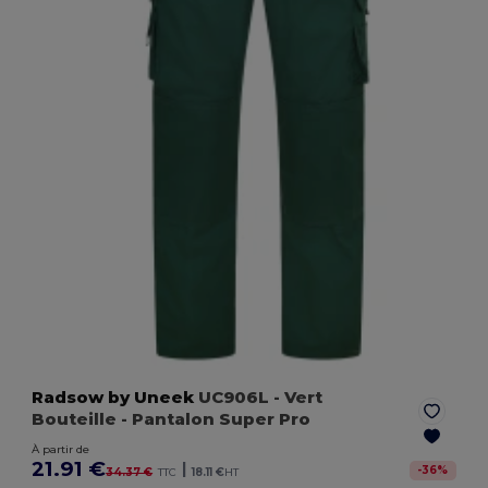
Radsow by Uneek
UC906L
- Vert
Bouteille
- Pantalon Super Pro
À partir de
21.91 €
|
-
36
%
34.37 €
TTC
18.11 €
HT