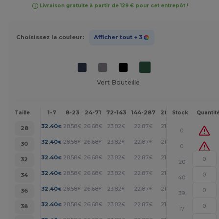
Livraison gratuite à partir de 129 € pour cet entrepôt !
Choisissez la couleur:
Afficher tout
+ 3
Vert Bouteille
1-7
8-23
24-71
72-143
144-287
288 +
Plus
Taille
Stock
Quantit
+
32.40
28.58
26.68
23.82
22.87
21.91
€
€
€
€
€
€
28
0
+
32.40
28.58
26.68
23.82
22.87
21.91
€
€
€
€
€
€
30
0
+
32.40
28.58
26.68
23.82
22.87
21.91
€
€
€
€
€
€
32
20
+
32.40
28.58
26.68
23.82
22.87
21.91
€
€
€
€
€
€
34
40
+
32.40
28.58
26.68
23.82
22.87
21.91
€
€
€
€
€
€
36
39
+
32.40
28.58
26.68
23.82
22.87
21.91
€
€
€
€
€
€
38
17