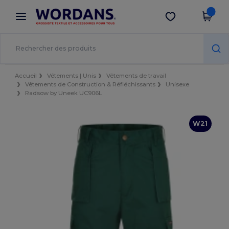
×
Appli Wordans
Obtenir l'appli
Meilleurs prix sur l’app !
Accueil
Vêtements | Unis
Vêtements de travail
Vêtements de Construction & Réfléchissants
Unisexe
Radsow by Uneek UC906L
W21