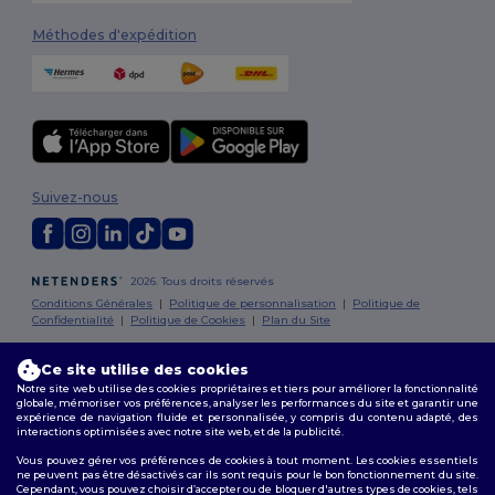
Méthodes d'expédition
Suivez-nous
2026. Tous droits réservés
Conditions Générales
|
Politique de personnalisation
|
Politique de
Confidentialité
|
Politique de Cookies
|
Plan du Site
Ce site utilise des cookies
Bruxelles
|
Anvers
|
Mortsel
|
Malines
|
Lierre
|
Turnhout
|
Geel
|
Herentals
|
Hoogstraten
|
Bruges
Notre site web utilise des cookies propriétaires et tiers pour améliorer la fonctionnalité
globale, mémoriser vos préférences, analyser les performances du site et garantir une
expérience de navigation fluide et personnalisée, y compris du contenu adapté, des
interactions optimisées avec notre site web, et de la publicité.
Vous pouvez gérer vos préférences de cookies à tout moment. Les cookies essentiels
ne peuvent pas être désactivés car ils sont requis pour le bon fonctionnement du site.
Cependant, vous pouvez choisir d’accepter ou de bloquer d'autres types de cookies, tels