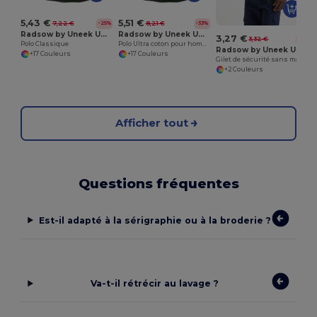
5,43 €
5,51 €
7,22 €
8,21 €
-25%
-33%
Radsow by Uneek UC101
Radsow by Uneek UC114
3,27 €
3,32 €
-1%
Polo Classique
Polo Ultra coton pour hommes
Radsow by Uneek UC801
+17 Couleurs
+17 Couleurs
Gilet de sécurité sans manche
+2 Couleurs
Afficher tout
Questions fréquentes
Est-il adapté à la sérigraphie ou à la broderie ?
Va-t-il rétrécir au lavage ?