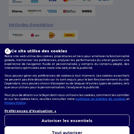
Méthodes d'expédition
Ce site utilise des cookies
Notre site web utilise des cookies propriétaires et tiers pour améliorer la fonctionnalité
globale, mémoriser vos préférences, analyser les performances du site et garantir une
expérience de navigation fluide et personnalisée, y compris du contenu adapté, des
interactions optimisées avec notre site web, et de la publicité.
Suivez-nous
Vous pouvez gérer vos préférences de cookies à tout moment. Les cookies essentiels
ne peuvent pas être désactivés car ils sont requis pour le bon fonctionnement du site.
Cependant, vous pouvez choisir d’accepter ou de bloquer d'autres types de cookies, tels
que ceux utilisés pour la personnalisation, l'analyse et la publicité.
2026. Tous droits réservés
Pour plus de détails sur la façon dont nous utilisons les cookies, comment les contrôler
Conditions Générales
|
Politique de personnalisation
|
Politique de
et sur les cookies tiers, veuillez consulter notre
politique en matière de cookies
et
Confidentialité
|
Politique de Cookies
|
Plan du Site
Privacy Policy
.
👋
Bonjour
Préférences d'évaluation
Si vous avez des questions ou
Bruxelles
|
Anvers
|
Mortsel
|
Malines
|
Lierre
|
Turnhout
|
Geel
|
des préoccupations, vous
Autoriser les essentiels
Herentals
|
Hoogstraten
|
Bruges
pouvez nous contacter à tout
moment. Notre chatbot est là
Tout autoriser
pour vous aider.