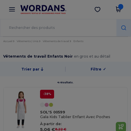
×
Appli Wordans
Obtenir l'appli
Meilleurs prix sur l’app !
Accueil
Vêtements | Unis
Vêtements de travail
Enfants
Vêtements de travail Enfants Noir
en gros et au détail
Trier par
Filtre
✓
4 résultats.
-38%
SOL'S 00599
Gala Kids Tablier Enfant Avec Poches
À partir de:
5,06 €
8,22 €