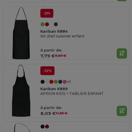
-21%
Kariban K884
Kit chef cuisinier enfant
À partir de:
7,79 €
9,89 €
-32%
+1
Kariban K889
APRON KIDS > TABLIER ENFANT
À partir de:
8,09 €
11,85 €