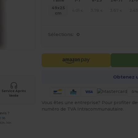
Taille
1-7
8-23
24-71
72-
49x25
4.01
3.78
3.67
2.45
€
€
€
cm
Sélections:
0
 vos produits
Obtenez u
Service Après
Vente
Vous êtes une entreprise? Pour profiter des 
numéro de TVA Intracommunautaire.
vis ?
1 98
 10h-14h