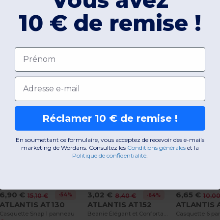
10 € de remise !
Prénom
Email
Produits qui peuvent vous interesse
Réclamer 10 € de remise !
En soumettant ce formulaire, vous acceptez de recevoir des e-mails
marketing de Wordans. Consultez les
​
Conditions générales
​
et la
Politique de confidentialité
.
6,90 €
3,02 €
6,65 €
-54%
15,10 €
-64%
8,40 €
10,0
ATLANTIS AT130
ATLANTIS AT152
ATLANTIS 
Casquette Snap 1 panneau
Beanie Élégant et Confortable Atlantis
Casquette 6 p