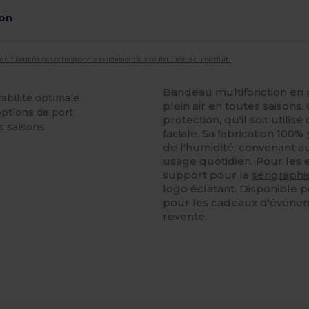
ion
roduit peut ne pas correspondre exactement à la couleur réelle du produit.
Bandeau multifonction en
abilité optimale
plein air en toutes saisons.
options de port
protection, qu'il soit util
s saisons
faciale. Sa fabrication 100%
de l'humidité, convenant 
usage quotidien. Pour les en
support pour la
sérigraphi
logo éclatant. Disponible p
pour les cadeaux d'événeme
revente.