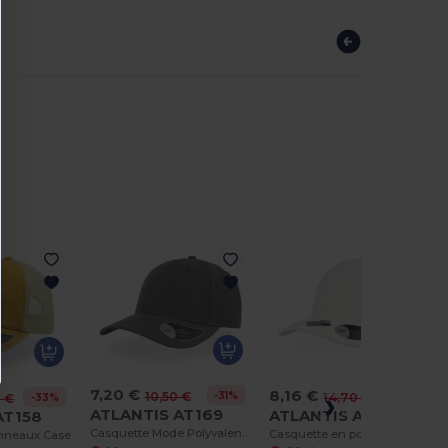
r
7,20 €
8,16 €
-31%
10,50 €
-44%
14,70 €
-33%
0 €
ATLANTIS AT169
ATLANTIS AT173
AT158
Casquette Mode Polyvalente Atlantis
Casquette en polyester recyclé
anneaux Case