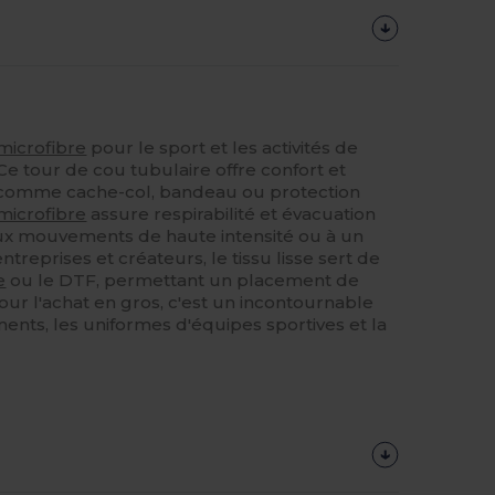
microfibre
pour le sport et les activités de
 Ce tour de cou tubulaire offre confort et
isé comme cache-col, bandeau ou protection
microfibre
assure respirabilité et évacuation
aux mouvements de haute intensité ou à un
treprises et créateurs, le tissu lisse sert de
e
ou le DTF, permettant un placement de
our l'achat en gros, c'est un incontournable
nts, les uniformes d'équipes sportives et la