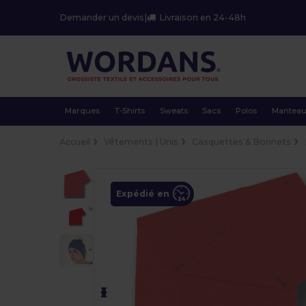
Demander un devis
|
Livraison en 24-48h
Marques
T-Shirts
Sweats
Sacs
Polos
Mantea
Accueil
Vêtements | Unis
Casquettes & Bonnets
Expédié en