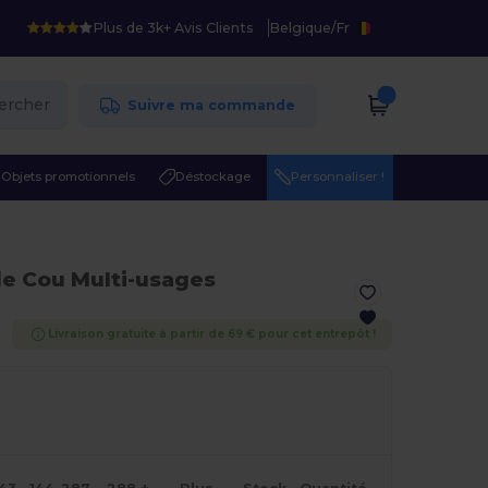
Plus de 3k+ Avis Clients
Belgique
/
Fr
ercher
Suivre ma commande
Objets promotionnels
Déstockage
Personnaliser !
de Cou Multi-usages
Livraison gratuite à partir de 69 € pour cet entrepôt !