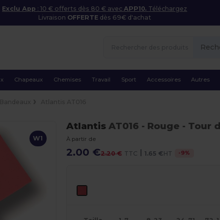
Exclu App
: 10 € offerts dès 80 € avec
APP10.
Téléchargez
Livraison
OFFERTE
dès 69€ d'achat
Rech
ux
Chapeaux
Chemises
Travail
Sport
Accessoires
Autres
Bandeaux
Atlantis AT016
Atlantis
AT016
- Rouge
- Tour 
W1
À partir de
2.00 €
|
-
9
%
2.20 €
TTC
1.65 €
HT