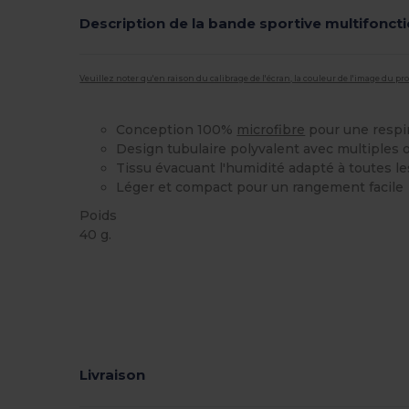
Description de la bande sportive multifonct
Veuillez noter qu'en raison du calibrage de l'écran, la couleur de l'image du p
Conception 100%
microfibre
pour une respir
Design tubulaire polyvalent avec multiples 
Tissu évacuant l'humidité adapté à toutes le
Léger et compact pour un rangement facile
Poids
40 g.
Étiquette détachable
Stock élévé
Livraison