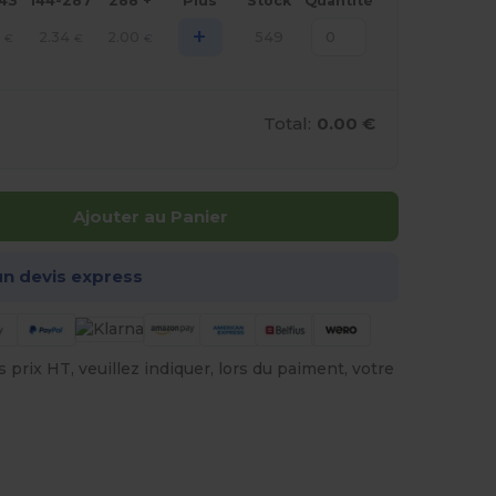
143
144-287
288 +
Plus
Stock
Quantité
+
2.34
2.00
549
€
€
€
Total:
0.00 €
Ajouter au Panier
n devis express
prix HT, veuillez indiquer, lors du paiment, votre