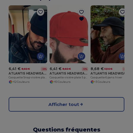
C
6,41 €
6,41 €
8,68 €
9,60 €
9,60 €
13,10 €
-33%
-33%
-34%
ATLANTIS HEADWEAR AT261
ATLANTIS HEADWEAR AT262
ATLANTIS HEADWEAR AT269
Casquette Snap visière plate
Casquette visière plate 5 pans
Casquette 6 pans hiver
+12 Couleurs
+10 Couleurs
+3 Couleurs
Afficher tout
Questions fréquentes