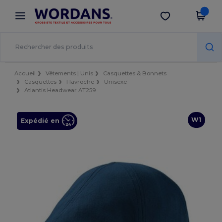
×
Appli Wordans
Obtenir l'appli
Meilleurs prix sur l’app !
Accueil
Vêtements | Unis
Casquettes & Bonnets
Casquettes
Havroche
Unisexe
Atlantis Headwear AT259
W1
Expédié en