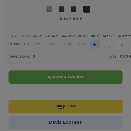
Bleu Marine
1-7
8-23
24-71
72-143
144-287
288 +
Plus
Stock
Quantit
+
15.37
13.83
12.29
10.75
9.99
9.22
€
€
€
€
€
€
5
Sélections:
0
Total:
0.00 
Ajouter au Panier
Personnalisez-le !
Devis Express