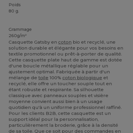
Poids
80 g.
Biologique
Biologique
Biologique
Grammage
260g/m²
Casquette Gatsby en
coton
bio et recyclé, une
solution durable et élégante pour vos besoins en
textile promotionnel ou prêt-à-porter de qualité.
Cette casquette plate haut de gamme est dotée
d'une boucle métallique réglable pour un
ajustement optimal. Fabriquée à partir d'un
mélange de
toile
100%
coton biologique
et
recyclé, elle offre un toucher souple tout en
étant robuste et respirante. Sa silhouette
classique avec panneaux souples et visière
moyenne convient aussi bien à un usage
quotidien qu'à un uniforme professionnel raffiné.
Pour les clients B2B, cette casquette est un
support idéal pour la personnalisation,
particulièrement la broderie, grâce à la densité
de sa
toile
. Que ce soit pour des commandes en