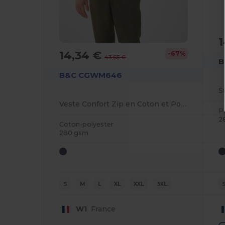
1
14,34 €
-67%
43,65 €
B
B&C CGWM646
Veste Confort Zip en Coton et Polyester
P
2
Coton-polyester
280 gsm
S
M
L
XL
XXL
3XL
W1
France