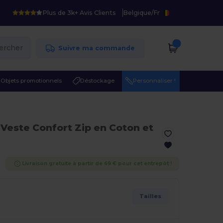
Plus de 3k+ Avis Clients
Belgique
/
Fr
ercher
Suivre ma commande
Objets promotionnels
Déstockage
Personnaliser !
 Veste Confort Zip en Coton et
Livraison gratuite à partir de 69 € pour cet entrepôt !
Tailles