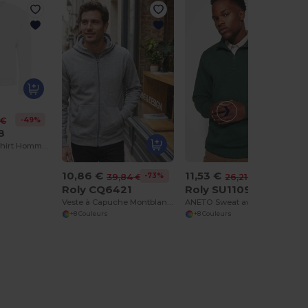
-49%
 €
8
SPIDER Sweat Shirt Homme Col Rond
10,86 €
11,53 €
-73%
-56%
39,84 €
26,21 €
Roly CQ6421
Roly SU1109
Veste à Capuche Montblanc avec Col Haut et Zip Complet
ANETO Sweat avec demi zip ton sur ton et col montant
+8 Couleurs
+8 Couleurs