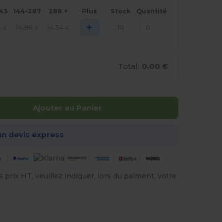
143
144-287
288 +
Plus
Stock
Quantité
+
8
14.96
14.34
10
€
€
€
Total:
0.00 €
Ajouter au Panier
n devis express
prix HT, veuillez indiquer, lors du paiment, votre