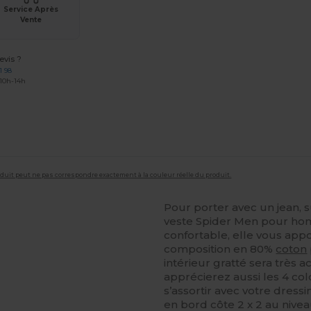
Service Après
Vente
vis ?
1 98
 10h-14h
roduit peut ne pas correspondre exactement à la couleur réelle du produit.
Pour porter avec un jean, s
veste Spider Men pour homm
confortable, elle vous app
composition en 80%
coton
intérieur gratté sera très ac
apprécierez aussi les 4 col
s’assortir avec votre dressi
en bord côte 2 x 2 au nivea