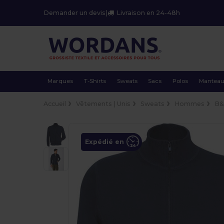
Demander un devis
|
Livraison en 24-48h
Marques
T-Shirts
Sweats
Sacs
Polos
Mantea
Accueil
Vêtements | Unis
Sweats
Hommes
B&
Expédié en