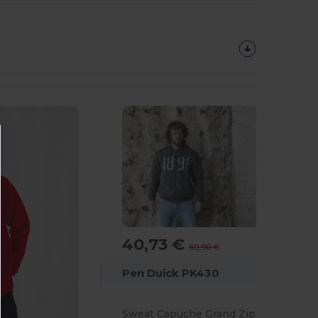
40,73 €
-42%
69,90 €
Pen Duick PK430
Sweat Capuche Grand Zip Homme