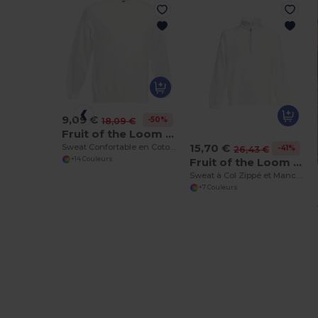
9,09 €
-50%
18,09 €
Fruit of the Loom 62-202-0
15,70 €
Sweat Confortable en Coton Mélangé
-41%
26,43 €
Fruit of the Loom 62-032-0
+14 Couleurs
Sweat à Col Zippé et Manches Raglan
+7 Couleurs