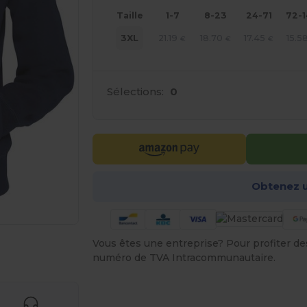
Taille
1-7
8-23
24-71
72-
21.19
18.70
17.45
15.5
3XL
€
€
€
Sélections:
0
Obtenez u
Vous êtes une entreprise? Pour profiter des 
gne ICI !
numéro de TVA Intracommunautaire.