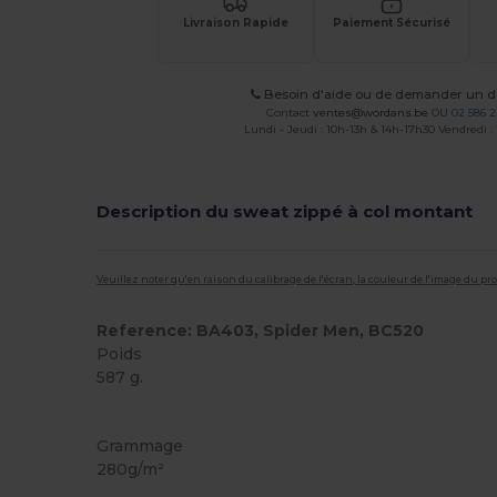
Livraison Rapide
Paiement Sécurisé
Besoin d'aide ou de demander un de
Contact
ventes@wordans.be
OU
02 586 2
Lundi - Jeudi : 10h-13h & 14h-17h30 Vendredi :
Description du sweat zippé à col montant
Veuillez noter qu'en raison du calibrage de l'écran, la couleur de l'image du p
Reference: BA403, Spider Men, BC520
Poids
587 g.
Personnalisé
Grammage
280g/m²