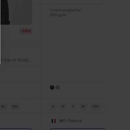
Coton-polyester
550 gsm
-39%
Veste Polaire Confort Zip et Poches
XL
XXL
S
M
L
XL
2XL
3XL
W1
France