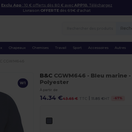
Exclu App
: 10 € offerts dès 80 € avec
APP10.
Téléchargez
Livraison
OFFERTE
dès 69€ d'achat
Rech
ux
Chapeaux
Chemises
Travail
Sport
Accessoires
Autres
C CGWM646
B&C
CGWM646
- Bleu marine
-
Polyester
W1
À partir de
14.34 €
|
-
67
%
43.65 €
TTC
11.85 €
HT