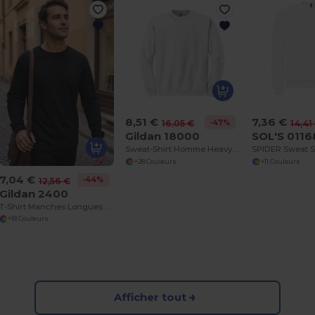
8,51 €
7,36 €
-47%
16,05 €
14,41
Gildan 18000
SOL'S 0116
Sweat-Shirt Homme HeavyBlend
+28 Couleurs
+11 Couleurs
7,04 €
-44%
12,56 €
Gildan 2400
T-Shirt Manches Longues Homme Ultra
+18 Couleurs
Afficher tout