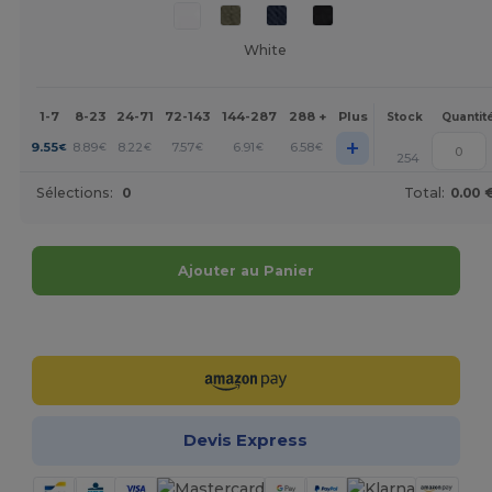
White
1-7
8-23
24-71
72-143
144-287
288 +
Plus
Stock
Quantit
+
9.55
8.89
8.22
7.57
6.91
6.58
€
€
€
€
€
€
254
Sélections:
0
Total:
0.00 
Ajouter au Panier
Personnalisez-le !
Devis Express