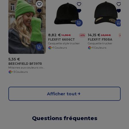
8,82 €
14,15 €
14,90 €
25,00 €
-41%
-43%
FLEXFIT 6606CT
FLEXFIT F110RA
Casquette style trucker
Casquette trucker
+1 Couleurs
+1 Couleurs
5,35 €
BEECHFIELD BF397R
Mitaines aux couleurs vives
+3 Couleurs
Afficher tout
Questions fréquentes