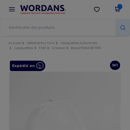
×
Appli Wordans
Obtenir l'appli
Meilleurs prix sur l’app !
Accueil
Vêtements | Unis
Casquettes & Bonnets
Casquettes
Filet
Unisexe
Beechfield BF191R
W1
Expédié en