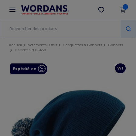
×
Appli Wordans
Obtenir l'appli
Meilleurs prix sur l’app !
Accueil
Vêtements | Unis
Casquettes & Bonnets
Bonnets
Beechfield BF450
W1
Expédié en