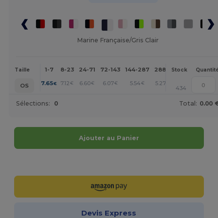
Marine Française/Gris Clair
1-7
8-23
24-71
72-143
144-287
288 +
Plus
Taille
Stock
Quantit
+
7.65
7.12
6.60
6.07
5.54
5.27
€
€
€
€
€
€
OS
434
Sélections:
0
Total:
0.00 
Ajouter au Panier
Personnalisez-le !
Devis Express