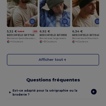
5,32 €
6,92 €
6,34 €
7,60 €
-30%
BEECHFIELD BF376R
BEECHFIELD BF385R
BEECHFIELD BF394R
Bonnet en bord côte avec rabat
Bonnet avec large revers
Bonnet boule Mountain Peaks
+4 Couleurs
+30 Couleurs
+4 Couleurs
Afficher tout
Questions fréquentes
Est-ce adapté pour la sérigraphie ou la
broderie ?