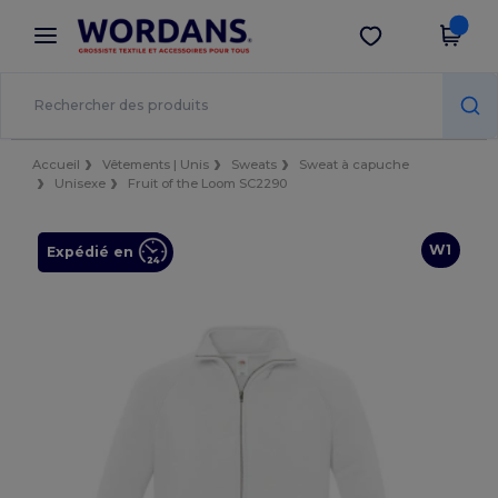
×
Appli Wordans
Obtenir l'appli
Meilleurs prix sur l’app !
Accueil
Vêtements | Unis
Sweats
Sweat à capuche
Unisexe
Fruit of the Loom SC2290
W1
Expédié en