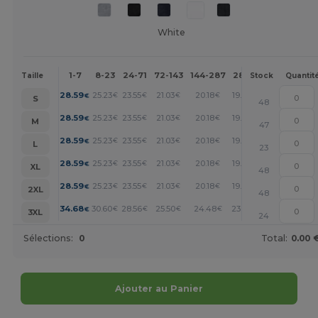
White
1-7
8-23
24-71
72-143
144-287
288 +
Plus
Taille
Stock
Quantit
+
28.59
25.23
23.55
21.03
20.18
19.34
€
€
€
€
€
€
S
48
+
28.59
25.23
23.55
21.03
20.18
19.34
€
€
€
€
€
€
M
47
+
28.59
25.23
23.55
21.03
20.18
19.34
€
€
€
€
€
€
L
23
+
28.59
25.23
23.55
21.03
20.18
19.34
€
€
€
€
€
€
XL
48
+
28.59
25.23
23.55
21.03
20.18
19.34
€
€
€
€
€
€
2XL
48
+
34.68
30.60
28.56
25.50
24.48
23.46
€
€
€
€
€
€
3XL
24
Sélections:
0
Total:
0.00 
Ajouter au Panier