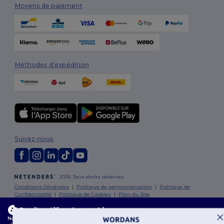
Moyens de paiement
Méthodes d'expédition
Suivez-nous
2026. Tous droits réservés
Conditions Générales
|
Politique de personnalisation
|
Politique de
Confidentialité
|
Politique de Cookies
|
Plan du Site
Ce site utilise des cookies
Bruxelles
|
Anvers
|
Mortsel
|
Malines
|
Lierre
|
Turnhout
|
Geel
|
Notre site web utilise des cookies propriétaires et tiers pour améliorer la fonctionnalité