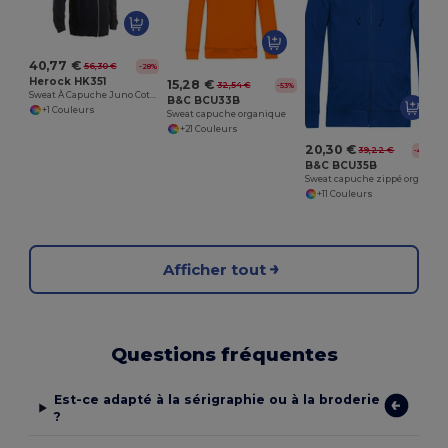
40,77 €
56,30 €
-28%
Herock HK351
15,28 €
32,54 €
-53%
Sweat À Capuche Juno Coton
B&C BCU33B
+1 Couleurs
Sweat capuche organique
+21 Couleurs
20,30 €
39,22 €
-48%
B&C BCU35B
Sweat capuche zippé organique
+11 Couleurs
Afficher tout
Questions fréquentes
Est-ce adapté à la sérigraphie ou à la broderie
?