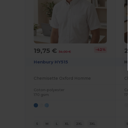
19,75 €
2
-42%
34,00 €
Henbury HY515
H
Chemisette Oxford Homme
Coton-polyester
C
170 gsm
1
S
M
L
XL
2XL
3XL