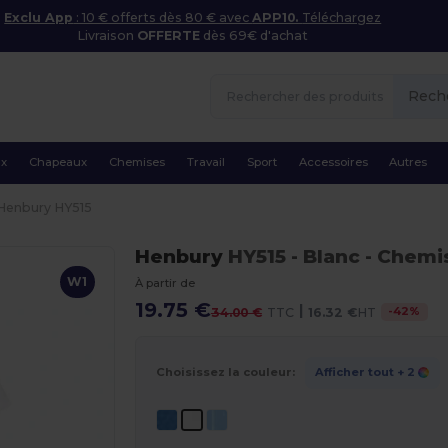
Exclu App
: 10 € offerts dès 80 € avec
APP10.
Téléchargez
Livraison
OFFERTE
dès 69€ d'achat
Rech
ux
Chapeaux
Chemises
Travail
Sport
Accessoires
Autres
Henbury HY515
Henbury
HY515
- Blanc
- Chemi
W1
À partir de
19.75 €
|
-
42
%
34.00 €
TTC
16.32 €
HT
Choisissez la couleur:
Afficher tout
+ 2