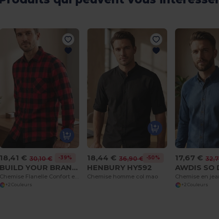
18,41 €
18,44 €
17,67 €
-39%
-50%
30,10 €
36,90 €
32,
BUILD YOUR BRAND BY031
HENBURY HY592
Chemise Flanelle Confort et Style Authentique
Chemise homme col mao
+2 Couleurs
+2 Couleurs