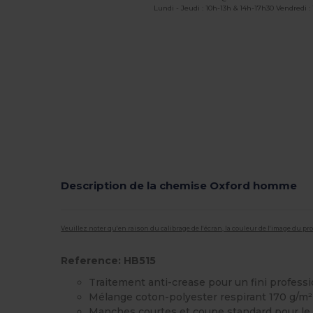
Lundi - Jeudi : 10h-13h & 14h-17h30 Vendredi :
Description de la chemise Oxford homme
Veuillez noter qu'en raison du calibrage de l'écran, la couleur de l'image du p
Reference: HB515
Traitement anti-crease pour un fini profess
Mélange coton-polyester respirant 170 g/m² 
Manches courtes et coupe standard pour le