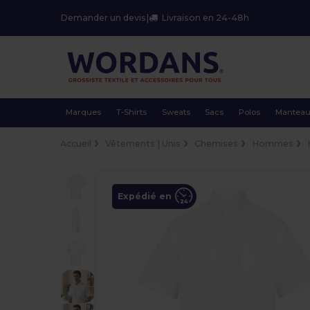
Demander un devis
|
Livraison en 24-48h
Marques
T-Shirts
Sweats
Sacs
Polos
Mantea
Accueil
Vêtements | Unis
Chemises
Hommes
Expédié en