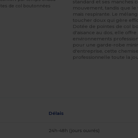
standard et ses manches co
intes de col boutonnées
mouvement, tandis que le 
mais respirante. Le mélan
toucher doux qui gère eff
Dotée de pointes de col bo
d'aisance au dos, elle offre
environnements professionn
pour une garde-robe minim
d'entreprise, cette chemis
professionnelle toute la jo
Délais
24h-48h (jours ouvrés)