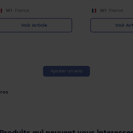
W1
France
W1
France
Voir Article
Voir Art
Ajouter un avis
ros
Produits qui peuvent vous interesse