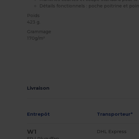
Détails fonctionnels : poche poitrine et po
Poids
423 g.
Grammage
170g/m²
Livraison
Entrepôt
Transporteur*
W1
DHL Express
FR | Pluguffan