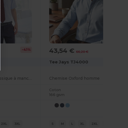
43,54 €
-41%
-34%
66,20 €
Tee Jays TJ4000
Chemise Oxford classique à manches courtes
Chemise Oxford homme
Coton
166 gsm
2XL
3XL
S
M
L
XL
2XL
3XL