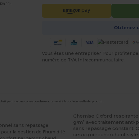
 10h-14h
Obtenez u
Vous êtes une entreprise? Pour profiter des 
numéro de TVA Intracommunautaire.
roduit peut ne pas correspondre exactement à la couleur réelle du produit.
Chemise Oxford respirant
g/m² avec traitement anti-
ionnel sans repassage
sans repassage constant. 
pour la gestion de l'humidité
ceux qui recherchent style
 confort par temps chaud