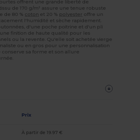
urtes offrent une grande liberté de
tissu de 170 g/m² assure une tenue robuste
ge de 80 %
coton
et 20 %
polyester
offre un
icacement l'humidité et sèche rapidement.
utonnées, d'une poche poitrine et d'un pli
 une finition de haute qualité pour les
els ou la revente. Qu'elle soit achetée vierge
aliste ou en gros pour une personnalisation
e conserve sa forme et son allure
urnée.
Prix
À partir de 19.97 €