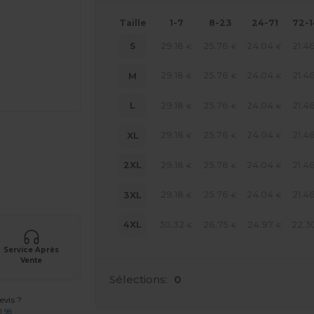
Taille
1-7
8-23
24-71
72-
29.18
25.76
24.04
21.4
S
€
€
€
29.18
25.76
24.04
21.4
M
€
€
€
29.18
25.76
24.04
21.4
L
€
€
€
29.18
25.76
24.04
21.4
XL
€
€
€
29.18
25.76
24.04
21.4
2XL
€
€
€
 vos produits
29.18
25.76
24.04
21.4
3XL
€
€
€
30.32
26.75
24.97
22.3
4XL
€
€
€
Service Après
Vente
Sélections:
0
vis ?
1 98