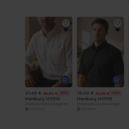
21,45 €
18,02 €
-42%
-44%
36,90 €
32,30 €
Henbury HY510
Henbury HY595
Chemise Oxford Élégante pour Hommes Polyvalente
Chemisette Homme Respirante
+3 Couleurs
+2 Couleurs