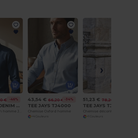
43,54 €
51,23 €
-46%
-34%
-34%
70 €
66,20 €
78,20 €
AWDIS SO DENIM SD040
TEE JAYS TJ4000
TEE JAYS TJ4002
Chemise en jean homme Jack
Chemise Oxford homme
Chemise décontractée homme
+4 Couleurs
+1 Couleurs