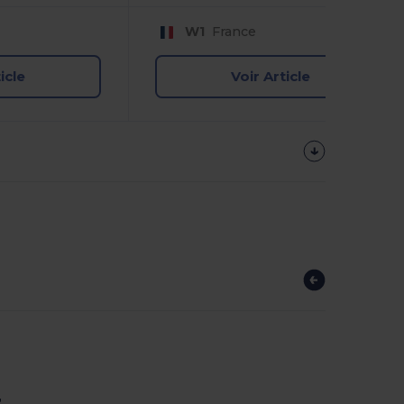
W1
France
icle
Voir Article
r