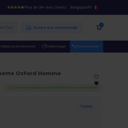
Plus de 3k+ Avis Clients
Belgique
/
Fr
ercher
Suivre ma commande
Objets promotionnels
Déstockage
Personnaliser !
sette Oxford Homme
Livraison gratuite à partir de 69 € pour cet entrepôt !
Tailles