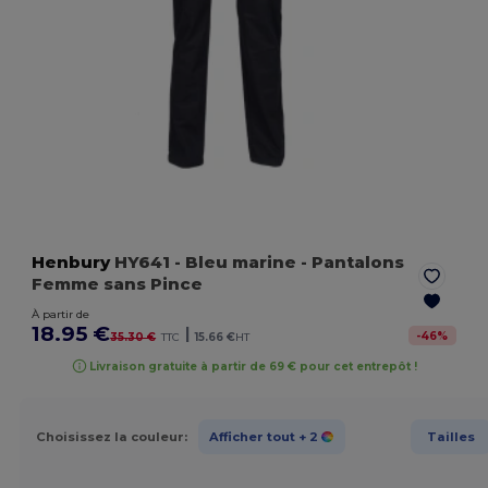
Henbury
HY641
- Bleu marine
- Pantalons
Femme sans Pince
À partir de
18.95 €
|
-
46
%
35.30 €
TTC
15.66 €
HT
Livraison gratuite à partir de 69 € pour cet entrepôt !
Choisissez la couleur:
Afficher tout
+ 2
Tailles