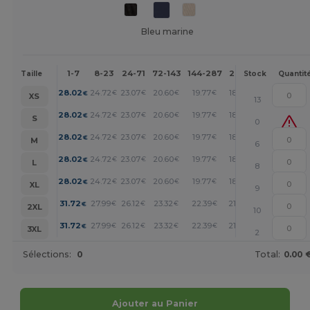
Bleu marine
1-7
8-23
24-71
72-143
144-287
288 +
Plus
Taille
Stock
Quantit
+
28.02
24.72
23.07
20.60
19.77
18.95
€
€
€
€
€
€
XS
13
+
28.02
24.72
23.07
20.60
19.77
18.95
€
€
€
€
€
€
S
0
+
28.02
24.72
23.07
20.60
19.77
18.95
€
€
€
€
€
€
M
6
+
28.02
24.72
23.07
20.60
19.77
18.95
€
€
€
€
€
€
L
8
+
28.02
24.72
23.07
20.60
19.77
18.95
€
€
€
€
€
€
XL
9
+
31.72
27.99
26.12
23.32
22.39
21.45
€
€
€
€
€
€
2XL
10
+
31.72
27.99
26.12
23.32
22.39
21.45
€
€
€
€
€
€
3XL
2
Sélections:
0
Total:
0.00 
Ajouter au Panier