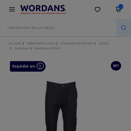
×
Appli Wordans
Obtenir l'appli
Meilleurs prix sur l’app !
Accueil
Vêtements | Unis
Pantalons & Shorts
Chino
Femmes
Henbury HY641
W1
Expédié en