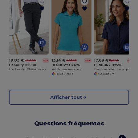
19,83 €
13,14 €
17,09 €
40,80 €
23,50 €
31,00 €
-51%
-44%
-45%
Henbury HY608
HENBURY HY476
HENBURY HY596
Flat Fronted Chino Trousers
Polo femme respirant
Chemisette femme respirante
+18 Couleurs
+3 Couleurs
Afficher tout
Questions fréquentes