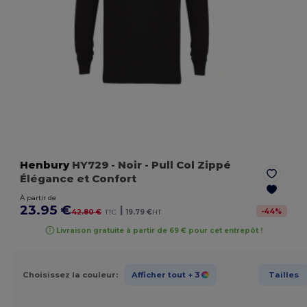
Henbury
HY729
- Noir
- Pull Col Zippé
Élégance et Confort
À partir de
23.95 €
|
-
44
%
42.80 €
TTC
19.79 €
HT
Livraison gratuite à partir de 69 € pour cet entrepôt !
Choisissez la couleur:
Afficher tout
+ 3
Tailles