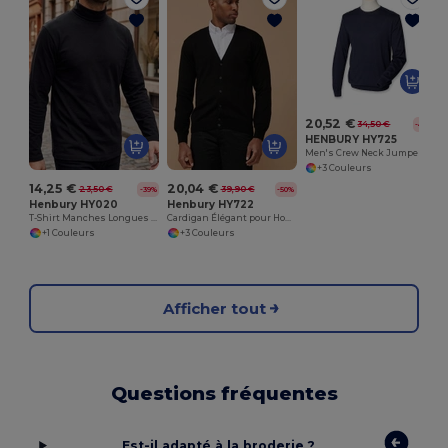
P
20,52 €
34,50 €
-41%
HENBURY HY725
Men's Crew Neck Jumper
+3 Couleurs
14,25 €
20,04 €
23,50 €
39,90 €
-39%
-50%
Henbury HY020
Henbury HY722
T-Shirt Manches Longues Homme Col Roulé
Cardigan Élégant pour Hommes Henbury HY722
+1 Couleurs
+3 Couleurs
Afficher tout
Questions fréquentes
Est-il adapté à la broderie ?