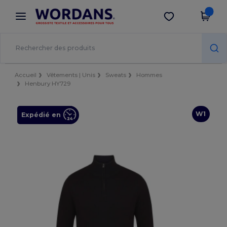
×
Appli Wordans
Obtenir l'appli
Meilleurs prix sur l’app !
Accueil
Vêtements | Unis
Sweats
Hommes
Henbury HY729
W1
Expédié en