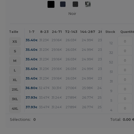
Noir
1-7
8-23
24-71
72-143
144-287
288 +
Plus
Taille
Stock
Quantit
+
35.40
31.23
29.16
26.03
24.99
23.95
€
€
€
€
€
€
XS
12
+
35.40
31.23
29.16
26.03
24.99
23.95
€
€
€
€
€
€
S
32
+
35.40
31.23
29.16
26.03
24.99
23.95
€
€
€
€
€
€
M
52
+
35.40
31.23
29.16
26.03
24.99
23.95
€
€
€
€
€
€
L
51
+
35.40
31.23
29.16
26.03
24.99
23.95
€
€
€
€
€
€
XL
31
+
36.80
32.47
30.31
27.06
25.98
24.89
€
€
€
€
€
€
2XL
9
+
37.93
33.47
31.24
27.89
26.77
25.66
€
€
€
€
€
€
3XL
5
+
37.93
33.47
31.24
27.89
26.77
25.66
€
€
€
€
€
€
4XL
4
Sélections:
0
Total:
0.00 