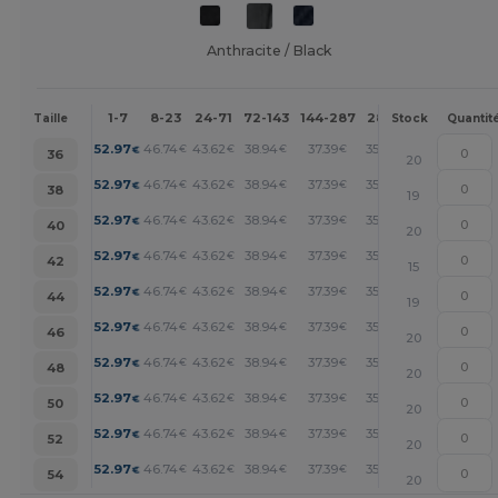
Anthracite / Black
1-7
8-23
24-71
72-143
144-287
288 +
Plus
Taille
Stock
Quantit
+
52.97
46.74
43.62
38.94
37.39
35.83
€
€
€
€
€
€
36
20
+
52.97
46.74
43.62
38.94
37.39
35.83
€
€
€
€
€
€
38
19
+
52.97
46.74
43.62
38.94
37.39
35.83
€
€
€
€
€
€
40
20
+
52.97
46.74
43.62
38.94
37.39
35.83
€
€
€
€
€
€
42
15
+
52.97
46.74
43.62
38.94
37.39
35.83
€
€
€
€
€
€
44
19
+
52.97
46.74
43.62
38.94
37.39
35.83
€
€
€
€
€
€
46
20
+
52.97
46.74
43.62
38.94
37.39
35.83
€
€
€
€
€
€
48
20
+
52.97
46.74
43.62
38.94
37.39
35.83
€
€
€
€
€
€
50
20
+
52.97
46.74
43.62
38.94
37.39
35.83
€
€
€
€
€
€
52
20
+
52.97
46.74
43.62
38.94
37.39
35.83
€
€
€
€
€
€
54
20