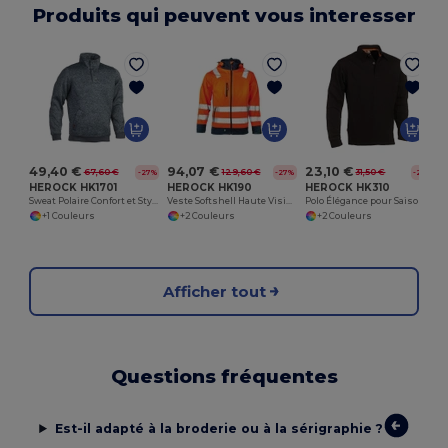
Produits qui peuvent vous interesser
49,40 €
94,07 €
23,10 €
67,60 €
129,60 €
31,50 €
-27%
-27%
-27%
HEROCK HK1701
HEROCK HK190
HEROCK HK310
Sweat Polaire Confort et Style HK1701
Veste Softshell Haute Visibilité Gregor
Polo Élégance pour Saisons Froides
+1 Couleurs
+2 Couleurs
+2 Couleurs
Afficher tout
Questions fréquentes
Est-il adapté à la broderie ou à la sérigraphie ?