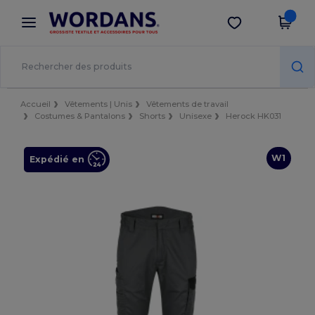
×
Appli Wordans
Obtenir l'appli
Meilleurs prix sur l’app !
Accueil
Vêtements | Unis
Vêtements de travail
Costumes & Pantalons
Shorts
Unisexe
Herock HK031
W1
Expédié en