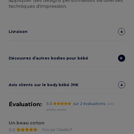
appliquer des designs personnalisés via diverses
techniques d'impression.
Livraison
Découvrez d’autres bodies pour bébé
Avis clients sur le body bébé JHK
Évaluation:
5.0
sur 2 évaluations
6233
articles vendus
Un beau coton
5.0
Avis par Claudia P.