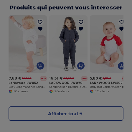
Produits qui peuvent vous interesser
T
7,68 €
16,31 €
5,80 €
16,00 €
27,60 €
8,70 €
-52%
-41%
-33%
Larkwood LW052
LARKWOOD LW070
LARKWOOD LW502
Body Bébé Manches Longues
Combinaison Hivernale Douillette pour Enfants
Bodysuit Confort Coton pour Enfants Actifs
+1 Couleurs
+2 Couleurs
+3 Couleurs
Afficher tout