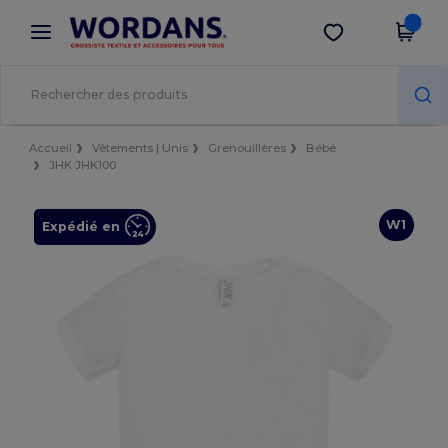
×
Appli Wordans
Obtenir l'appli
Meilleurs prix sur l’app !
Accueil
Vêtements | Unis
Grenouillères
Bébé
JHK JHK100
W1
Expédié en