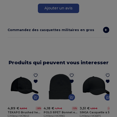
Ajouter un avis
Commandez des casquettes militaires en gros
Produits qui peuvent vous interesser
G
4,89 €
4,18 €
3,51 €
6,63 €
4,74 €
4,50 €
-26%
-12%
-22%
TEKAPO Brushed heavy cotton 6 panel Ba
POLO RPET Bonnet en RPET avec revers
SINGA Casquette à 5 pans
GiftRetail MO9643
GiftRetail MO9965
GiftRetail MO6875