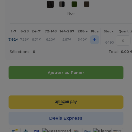
Noir
1-7
8-23
24-71
72-143
144-287
288 +
Plus
Stock
Quantit
+
7.82
7.28
6.74
6.20
5.67
5.40
€
€
€
€
€
€
6490
Sélections:
0
Total:
0.00 
Ajouter au Panier
Personnalisez-le !
Devis Express