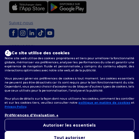
Suivez-nous
2026. Tous droits réservés
Ce site utilise des cookies
Conditions Générales
|
Politique de personnalisation
|
Politique de
Confidentialité
|
Politique de Cookies
|
Plan du Site
Notre site web utilise des cookies propriétaires et tiers pour améliorer la fonctionnalité
globale, mémoriser vos préférences, analyser les performances du site et garantir une
expérience de navigation fluide et personnalisée, y compris du contenu adapté, des
interactions optimisées avec notre site web, et de la publicité.
Bruxelles
|
Anvers
|
Mortsel
|
Malines
|
Lierre
|
Turnhout
|
Geel
|
Herentals
|
Hoogstraten
|
Bruges
Vous pouvez gérer vos préférences de cookies à tout moment. Les cookies essentiels
ne peuvent pas être désactivés car ils sont requis pour le bon fonctionnement du site.
Cependant, vous pouvez choisir d’accepter ou de bloquer d'autres types de cookies, tels
que ceux utilisés pour la personnalisation, l'analyse et la publicité.
Pour plus de détails sur la façon dont nous utilisons les cookies, comment les contrôler
et sur les cookies tiers, veuillez consulter notre
politique en matière de cookies
et
Privacy Policy
.
👋
Bonjour
Préférences d'évaluation
Si vous avez des questions ou
des préoccupations, vous
Autoriser les essentiels
pouvez nous contacter à tout
moment. Notre chatbot est là
Tout autoriser
pour vous aider.