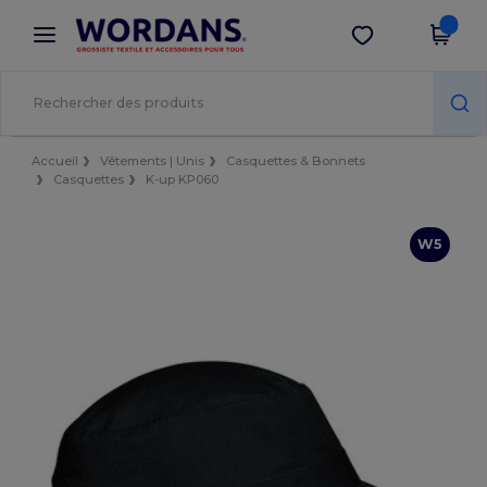
×
Appli Wordans
Obtenir l'appli
Meilleurs prix sur l’app !
Accueil
Vêtements | Unis
Casquettes & Bonnets
Casquettes
K-up KP060
W5