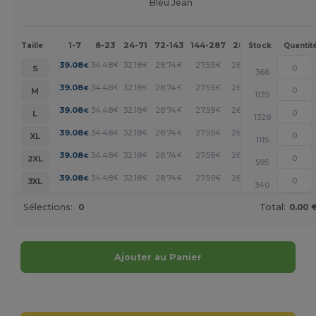
Bleu Jean
1-7
8-23
24-71
72-143
144-287
288 +
Plus
Taille
Stock
Quantit
+
39.08
34.48
32.18
28.74
27.59
26.43
€
€
€
€
€
€
S
366
+
39.08
34.48
32.18
28.74
27.59
26.43
€
€
€
€
€
€
M
1139
+
39.08
34.48
32.18
28.74
27.59
26.43
€
€
€
€
€
€
L
1328
+
39.08
34.48
32.18
28.74
27.59
26.43
€
€
€
€
€
€
XL
1115
+
39.08
34.48
32.18
28.74
27.59
26.43
€
€
€
€
€
€
2XL
595
+
39.08
34.48
32.18
28.74
27.59
26.43
€
€
€
€
€
€
3XL
340
Sélections:
0
Total:
0.00 
Ajouter au Panier
Personnalisez-le !