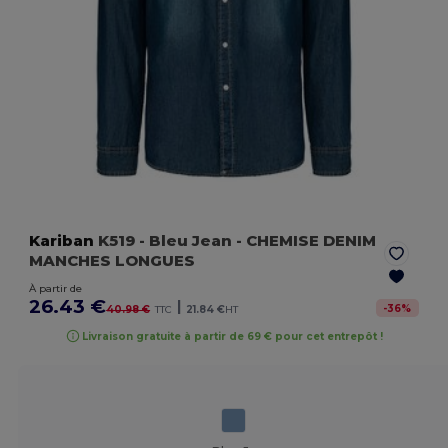
Kariban
K519
- Bleu Jean
- CHEMISE DENIM
MANCHES LONGUES
À partir de
26.43 €
|
-
36
%
40.98 €
TTC
21.84 €
HT
Livraison gratuite à partir de 69 € pour cet entrepôt !