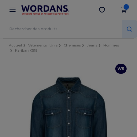
×
Appli Wordans
Obtenir l'appli
Meilleurs prix sur l’app !
Accueil
Vêtements | Unis
Chemises
Jeans
Hommes
Kariban K519
W5