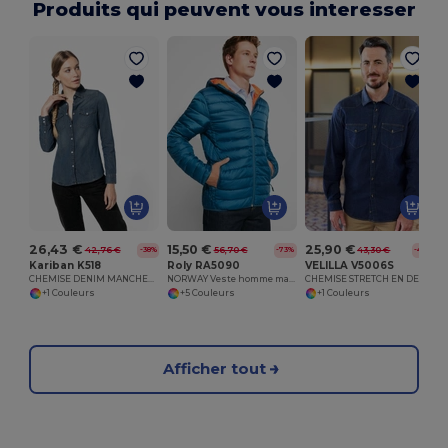
Produits qui peuvent vous interesser
26,43 €
15,50 €
25,90 €
42,76 €
56,70 €
43,30 €
-38%
-73%
-40%
Kariban K518
Roly RA5090
VELILLA V5006S
CHEMISE DENIM MANCHES LONGUES FEMME
NORWAY Veste homme matelassée avec rembourage touché plume
CHEMISE STRETCH EN DENIM HOMME
+1 Couleurs
+5 Couleurs
+1 Couleurs
Afficher tout