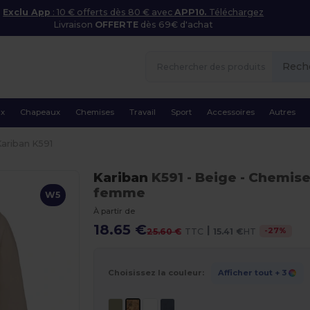
Exclu App
: 10 € offerts dès 80 € avec
APP10.
Téléchargez
Livraison
OFFERTE
dès 69€ d'achat
Rech
ux
Chapeaux
Chemises
Travail
Sport
Accessoires
Autres
Kariban K591
Kariban
K591
- Beige
- Chemise
femme
W5
À partir de
18.65 €
|
-
27
%
25.60 €
TTC
15.41 €
HT
Choisissez la couleur:
Afficher tout
+ 3