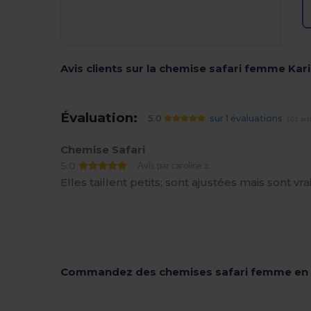
Avis clients sur la chemise safari femme Kar
Évaluation:
5.0
sur 1 évaluations
101 art
Chemise Safari
5.0
Avis par caroline z.
Elles taillent petits; sont ajustées mais sont v
Commandez des chemises safari femme en