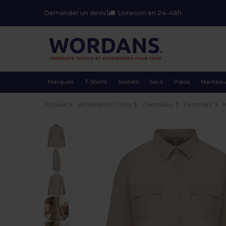
Demander un devis
|
Livraison en 24-48h
Marques
T-Shirts
Sweats
Sacs
Polos
Mantea
Accueil
Vêtements | Unis
Chemises
Femmes