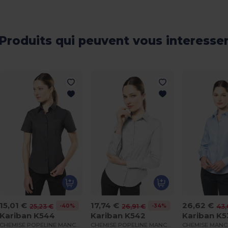
Produits qui peuvent vous interesse
15,01 €
17,74 €
26,62 €
-40%
-34%
25,23 €
26,91 €
43,
Kariban K544
Kariban K542
Kariban K
CHEMISE POPELINE MANCHES COURTES FEMME
CHEMISE POPELINE MANCHES LONGUES FEMME