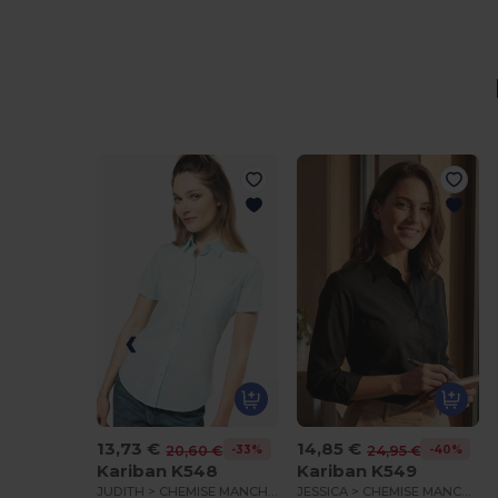
13,73 €
14,85 €
-33%
-40%
20,60 €
24,95 €
Kariban K548
Kariban K549
JUDITH > CHEMISE MANCHES COURTES FEMME
JESSICA > CHEMISE MANCHES LONGUES FEMME