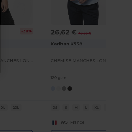
26,62 €
-38%
-38%
43,06 €
Kariban K538
CHEMISE DENIM MANCHES LONGUES FEMME
CHEMISE MANCHES LONGUES SANS REPASSAGE FEMME
120 gsm
XL
2XL
XS
S
M
L
XL
2XL
W5
France