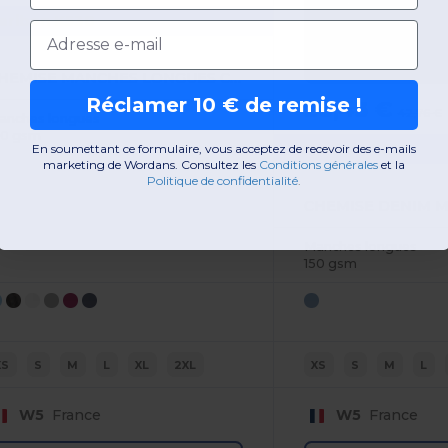
ariban K530
Email
CHEMISE MANCHES LONGUES COTON/ÉLASTHANNE FEMME
Réclamer 10 € de remise !
26,43 €
42,76 €
anches longues
40 gsm
Kariban K518
En soumettant ce formulaire, vous acceptez de recevoir des e-mails
marketing de Wordans. Consultez les
​
Conditions générales
​
et la
Politique de confidentialité
.
Manches longues
150 gsm
XS
S
M
L
XL
2XL
XS
S
M
L
W5
France
W5
France