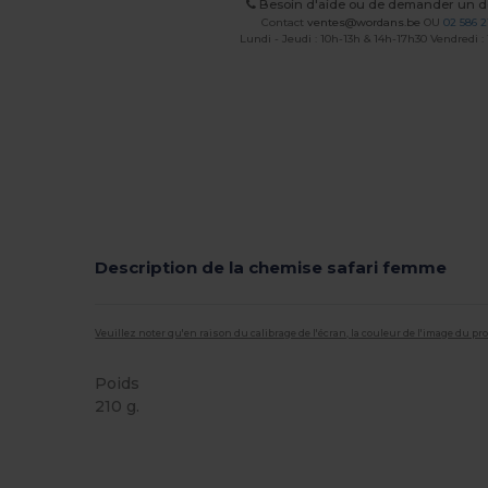
Besoin d'aide ou de demander un de
Contact
ventes@wordans.be
OU
02 586 2
Lundi - Jeudi : 10h-13h & 14h-17h30 Vendredi :
Description de la chemise safari femme
Veuillez noter qu'en raison du calibrage de l'écran, la couleur de l'image du p
Poids
210 g.