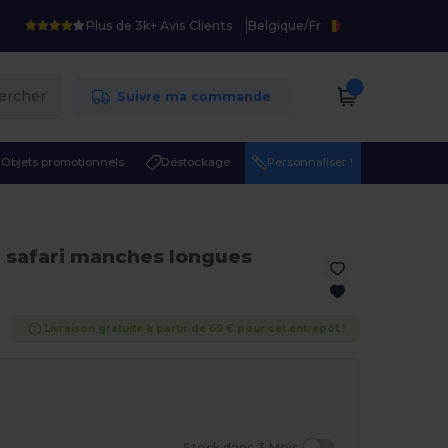
Plus de 3k+ Avis Clients
Belgique
/
Fr
ercher
Suivre ma commande
Objets promotionnels
Déstockage
Personnaliser !
 safari manches longues
Livraison gratuite à partir de 69 € pour cet entrepôt !
Stock dans 3 Mois