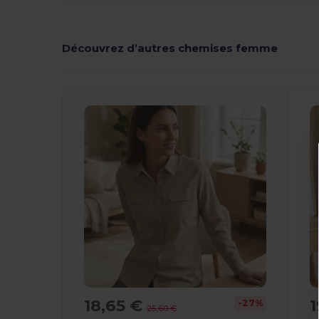
Découvrez d’autres chemises femme
18,65 €
1
-27%
25,60 €