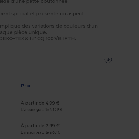
'aide d'une patte boutonnée.
ement spécial et présente un aspect
implique des variations de couleurs d'un
chaque pièce unique.
 OEKO-TEX® N° CQ 1007/8, IFTH.
Prix
À partir de 4.99 €
Livraison gratuite à 129 €
À partir de 2.99 €
Livraison gratuite à 69 €