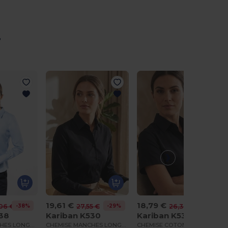
r
19,61 €
18,79 €
-38%
-29%
-29%
06 €
27,55 €
26,37 €
538
Kariban K530
Kariban K532
CHEMISE MANCHES LONGUES SANS REPASSAGE FEMME
CHEMISE MANCHES LONGUES COTON/ÉLASTHANNE FEMME
CHEMISE COTON/ÉLASTHANNE MANCHES COURTES FEMME