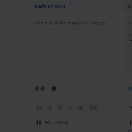
Kariban K591
K
Chemise safari manches longues femme
M
1
XS
S
M
L
XL
2XL
W5
France