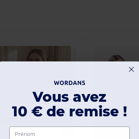
Vous avez
10 € de remise !
Prénom
9,61 €
-29%
27,55 €