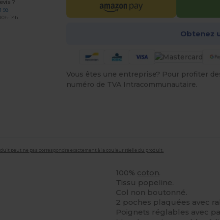
vis ?
1 98
 10h-14h
Obtenez u
Vous êtes une entreprise? Pour profiter des 
numéro de TVA Intracommunautaire.
roduit peut ne pas correspondre exactement à la couleur réelle du produit.
100%
coton
.
Tissu popeline.
Col non boutonné.
2 poches plaquées avec ra
Poignets réglables avec p