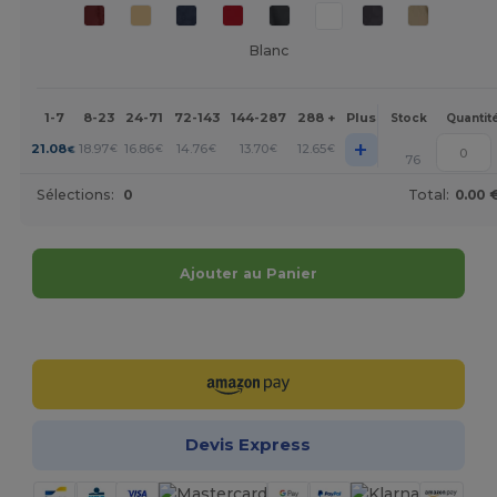
Blanc
1-7
8-23
24-71
72-143
144-287
288 +
Plus
Stock
Quantit
+
21.08
18.97
16.86
14.76
13.70
12.65
€
€
€
€
€
€
76
Sélections:
0
Total:
0.00 
Ajouter au Panier
Personnalisez-le !
Devis Express