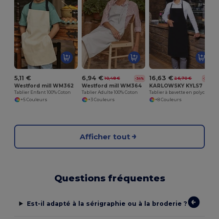
5,11 €
6,94 €
16,63 €
10,48 €
26,70 €
-34%
-38%
Westford mill WM362
Westford mill WM364
KARLOWSKY KYLS7
Tablier Enfant 100% Coton
Tablier Adulte 100% Coton
Tablier à bavette en polycoton avec poche
+5 Couleurs
+3 Couleurs
+8 Couleurs
Afficher tout
Questions fréquentes
Est-il adapté à la sérigraphie ou à la broderie ?