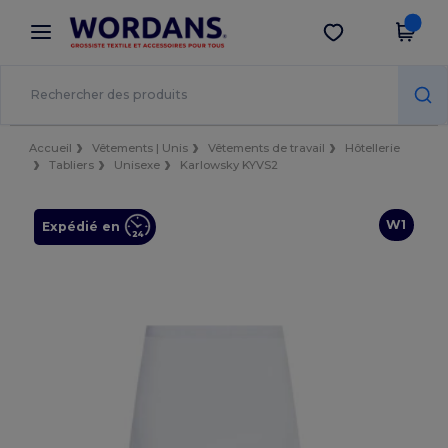
×
Appli Wordans
Obtenir l'appli
Meilleurs prix sur l’app !
Accueil
Vêtements | Unis
Vêtements de travail
Hôtellerie
Tabliers
Unisexe
Karlowsky KYVS2
W1
Expédié en