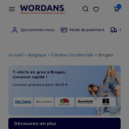
×
Appli Wordans
Obtenir l'appli
Meilleurs prix sur l’app !
Qui sommes-nous
Mode de paiement
Mode 
Accueil
>
Belgique
>
Flandre-Occidentale
> Bruges
T-shirts en gros à Bruges,
Livraison rapide !
Livraison gratuite à partir de 69 €
Découvrez-en plus