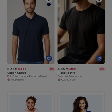
8,31 €
4,84 €
19,20 €
6,18 €
-57%
-22%
Gildan GN858
Piccolio P73
Polo Coton Homme Premium Piqué
Tee-shirt Paint mixte
+9 Couleurs
+22 Couleurs