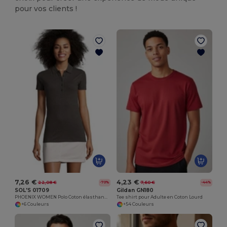
pour vos clients !
7,26 €
4,23 €
22,08 €
7,60 €
-70%
-44%
SOL'S 01709
Gildan GN180
PHOENIX WOMEN Polo Coton élasthanne Femme
Tee shirt pour Adulte en Coton Lourd
+6 Couleurs
+54 Couleurs