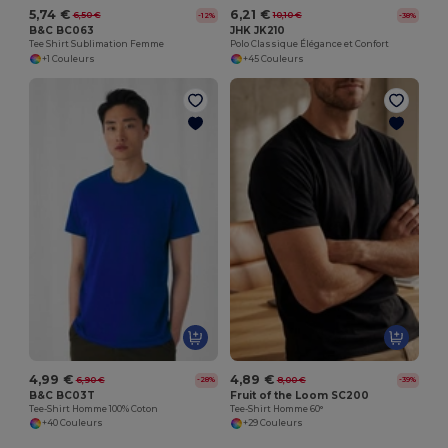
5,74 €
6,21 €
6,50 €
10,10 €
-12%
-38%
B&C BC063
JHK JK210
Tee Shirt Sublimation Femme
Polo Classique Élégance et Confort
+1 Couleurs
+45 Couleurs
4,99 €
4,89 €
6,90 €
8,00 €
-28%
-39%
B&C BC03T
Fruit of the Loom SC200
Tee-Shirt Homme 100% Coton
Tee-Shirt Homme 60°
+40 Couleurs
+29 Couleurs