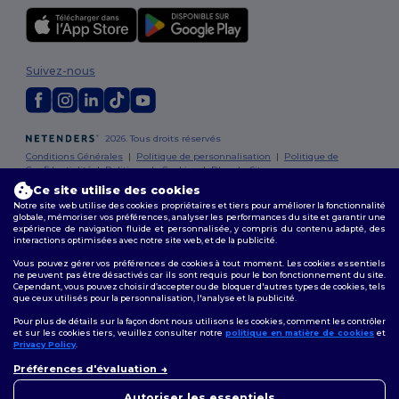
Suivez-nous
2026. Tous droits réservés
Conditions Générales
|
Politique de personnalisation
|
Politique de
Confidentialité
|
Politique de Cookies
|
Plan du Site
Ce site utilise des cookies
Notre site web utilise des cookies propriétaires et tiers pour améliorer la fonctionnalité
Bruxelles
|
Anvers
|
Mortsel
|
Malines
|
Lierre
|
Turnhout
|
Geel
|
globale, mémoriser vos préférences, analyser les performances du site et garantir une
Herentals
|
Hoogstraten
|
Bruges
expérience de navigation fluide et personnalisée, y compris du contenu adapté, des
interactions optimisées avec notre site web, et de la publicité.
10
Vous pouvez gérer vos préférences de cookies à tout moment. Les cookies essentiels
ne peuvent pas être désactivés car ils sont requis pour le bon fonctionnement du site.
Cependant, vous pouvez choisir d’accepter ou de bloquer d'autres types de cookies, tels
Pour bénéfici
que ceux utilisés pour la personnalisation, l'analyse et la publicité.
Pour plus de détails sur la façon dont nous utilisons les cookies, comment les contrôler
et sur les cookies tiers, veuillez consulter notre
politique en matière de cookies
et
Privacy Policy
.
👋
Bonjour
Préférences d'évaluation
Si vous avez des questions ou
des préoccupations, vous
Autoriser les essentiels