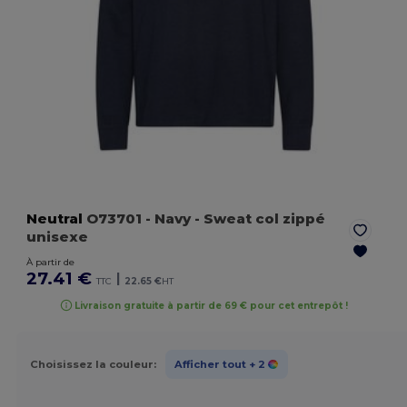
Neutral
O73701
- Navy
- Sweat col zippé
unisexe
À partir de
27.41 €
|
TTC
22.65 €
HT
Livraison gratuite à partir de 69 € pour cet entrepôt !
Choisissez la couleur:
Afficher tout
+ 2