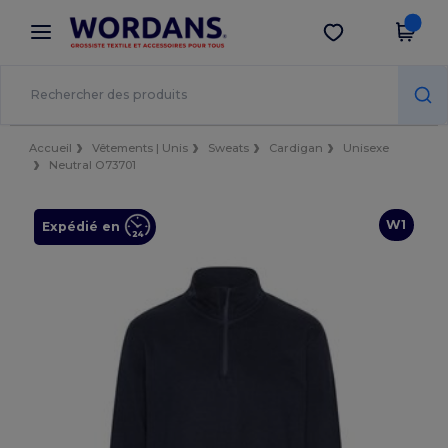
×
Appli Wordans
Obtenir l'appli
Meilleurs prix sur l’app !
Accueil
Vêtements | Unis
Sweats
Cardigan
Unisexe
Neutral O73701
W1
Expédié en