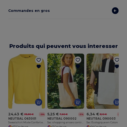
Commandes en gros
Produits qui peuvent vous interesser
24,43 €
5,25 €
6,34 €
39,80 €
7,60 €
9,10 €
-39%
-31%
-30%
NEUTRAL O63001
NEUTRAL O90002
NEUTRAL O90003
Sweatshirt Mixte Confort en Coton Bio
Sac shopping anses contrastées
Sac Écologique en Coton Bio pour Courses
+17 Couleurs
+7 Couleurs
+14 Couleurs